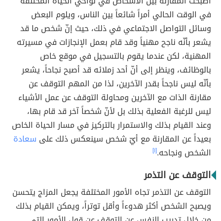
أصبحت المقارنة بين الأشخاص في نواحي الحياة المختلفة
في الوقت الحالي أمراً شائعاً بين الناس، ويلوم البعض
وسائل التواصل الاجتماعي في ذلك، حيث إنّ شخص ما قد
يشعر بأنّه ناجح مهنياً وقد قام بعمل الإنجازات في مسيرته
المهنية، لكن عندما يقوم بالتسجيل في موقع خاص
بالوظائف، وينظر إلى أنّ أحد زملائه قد أصبح نجاحاً، يشعر
بأنّه ليس ناجحاً بقدر الآخرين، لذا من المهم التوقف عن
مقارنة الذات مع الآخرين ومحاولة التوقف عن عمل الأشياء
ليس للرغبة الفعلية بذلك بل لأنّ شخصاً آخر قد قام بها،
وعند القيام بذلك والاستمرار بالتركيز في مسار الحياة الخاص
بعيداً عن المقارنة مع أيّ شخص سينعكس ذلك على
سعادة
الشخص ونجاحه.
[١]
التوقف عن التذمر
التوقف عن التذمر تجاه الأمور المختلفة يجعل المزاج يتحسن
ويصبح الشخص أكثر هدوءاً وأقل توتراً، ويمكن القيام بذلك
من خلال تدريب النفس عن التوقف عن قول الأمور التي