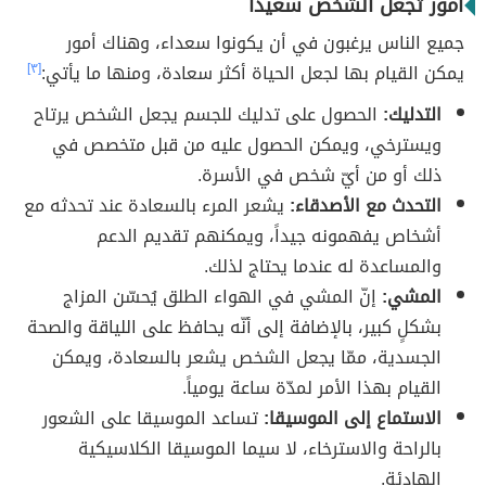
أمور تجعل الشخص سعيداً
جميع الناس يرغبون في أن يكونوا سعداء، وهناك أمور
يمكن القيام بها لجعل الحياة أكثر سعادة، ومنها ما يأتي:
[٣]
التدليك:
الحصول على تدليك للجسم يجعل الشخص يرتاح
ويسترخي، ويمكن الحصول عليه من قبل متخصص في
ذلك أو من أيّ شخص في الأسرة.
التحدث مع الأصدقاء:
يشعر المرء بالسعادة عند تحدثه مع
أشخاص يفهمونه جيداً، ويمكنهم تقديم الدعم
والمساعدة له عندما يحتاج لذلك.
المشي:
إنّ المشي في الهواء الطلق يُحسّن المزاج
بشكلٍ كبير، بالإضافة إلى أنّه يحافظ على اللياقة والصحة
الجسدية، ممّا يجعل الشخص يشعر بالسعادة، ويمكن
القيام بهذا الأمر لمدّة ساعة يومياً.
الاستماع إلى الموسيقا:
تساعد الموسيقا على الشعور
بالراحة والاسترخاء، لا سيما الموسيقا الكلاسيكية
الهادئة.