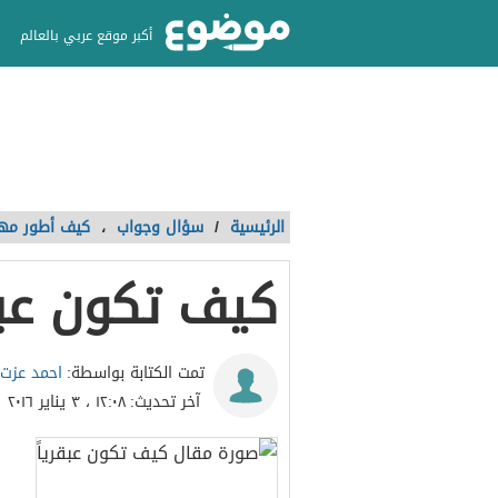
أكبر موقع عربي بالعالم
الرئيسية
/
سؤال وجواب
،
كيف أطور مها
كيف تكون عبقر
احمد عزت
تمت الكتابة بواسطة:
آخر تحديث:
١٢:٠٨ ، ٣ يناير ٢٠١٦