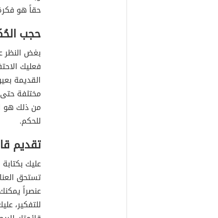
حقاً هو فكر
حجب الحُ
بغض النظر ع
فعليك الاحتف
القديمة بعيو
مختلفة حتى 
من ذلك هو ا
للحكم.
تقديم قا
عليك بكتابة 
تستحق العناء
عنصراً يمكنك
للتفكير، عليك