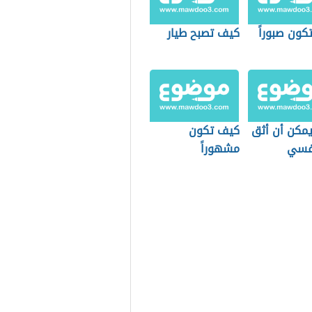
كون صبوراً
كيف تصبح طيار
مكن أن أثق
كيف تكون
فسي
مشهوراً