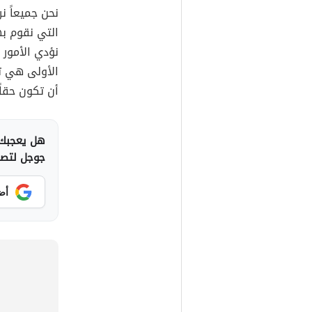
نحن جميعاً ن
التي نقوم به
نؤدي الأمور 
الأولى هي ت
أن تكون حقا
هل يعجبك 
جوجل لتصلك
أض