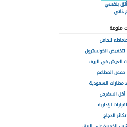
ثق بنفسي
م ذاتي
ت منوعة
طماطم للحامل
لتخفيض الكولسترول
 العيش في الريف
 حمص المطاعم
 مطارات السعودية
أكل السفرجل
لقرارات الإدارية
كاثر الدجاج
شرب الخميرة على الريق