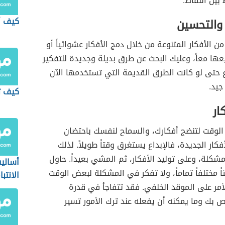
 بين النقاط.
كيف أ
والتحسين
من الأفكار المتنوعة من خلال دمج الأفكار عشوائياً أو
ها معاً، وعليك البحث عن طرق بديلة وجديدة للتفكير
حتى لو كانت الطرق القديمة التي تستخدمها الآن
يد.
كيف ت
ار
قت لتنضج أفكارك، والسماح لنفسك باحتضان
فكار الجديدة، فالإبداع يستغرق وقتاً طويلاً. لذلك
شكلة، وعلى توليد الأفكار، ثم المشي بعيداً. حاول
أسالي
ً مختلفاً تماماً، ولا تفكر في المشكلة لبعض الوقت
الانتبا
أمر على الموقد الخلفي. فقد تتفاجأ في قدرة
ص بك وما يمكنه أن يفعله عند ترك الأمور تسير