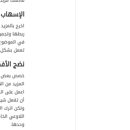
قائمتك للربط
الإسهاب 
اخرج بالمزيد 
ربطها وتجميع
في الموضوع 
تعمل بشكل ج
نضج الأفك
خصص بعض الو
المزيد من الأ
اعمل على الم
أن تفعل شيئا
ولكن اترك ال
اللاوعي الخا
وحدها.