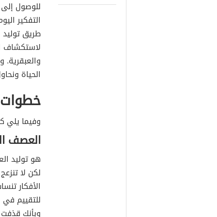
للوصول إلى ا
التفكير اليو
طريق توليد ا
لاستكشاف الم
والعبقرية. و
الحياة ونحاو
خطوات ل
وفيما يلي كي
العصف ا
هو توليد الع
لكن لا تنزعج
الأفكار تنس
للتقييم في 
وبأنك قذفت إ