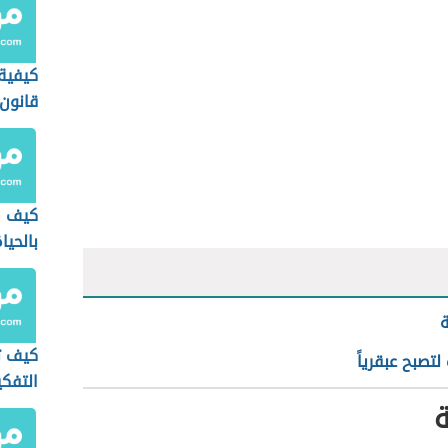
كيفية
قانون
كيف ا
بالحيا
ة
كيف ت
تصبح عبقرياً
التفكي
ة