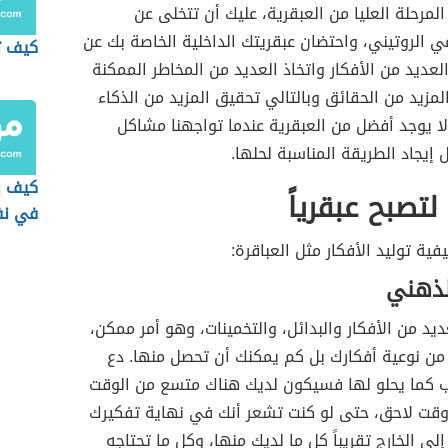
لمرحلة العليا من العبقرية، عليك أن تتخلى عن
مي الروتيني، واحتضان عبقريتك الداخلية الخاصة بك عن
كيف ت
لعديد من الأفكار واتخاذ العديد من المخاطر الممكنة
زيد من الحقائق وبالتالي تحقيق المزيد من الذكاء
لا يوجد أفضل من العبقرية عندما تواجهنا مشاكل
ل إيجاد الطريقة المناسبة لحلها.
كيف ي
تصبح عبقرياً
في ن
فية توليد الأفكار مثل العباقرة:
لذهني
ديد من الأفكار والبدائل، والتخمينات، وهو أمر ممكن،
 من نوعية أفكارك بل كم يمكنك أن تحصل منها. دع
اب كما يحلو لها فسيكون لديك هناك متسع من الوقت
وقت لاحق، حتى لو كنت تشعر أنك في نهاية تفكيرك
لى الخارج تقريباً كل ما لديك منها، وكل ما تحتاجه