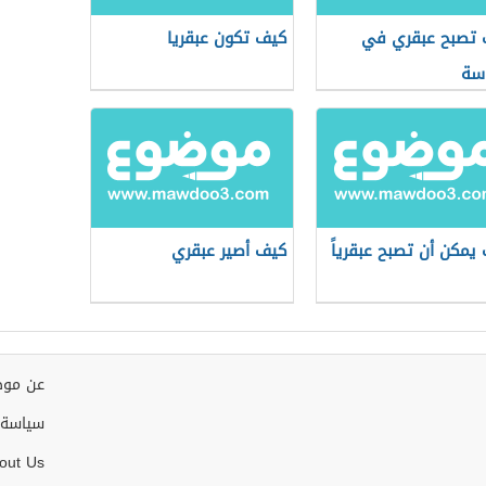
تصبح عبقري في
كيف تكون عبقريا
اسة
يمكن أن تصبح عبقرياً
كيف أصير عبقري
عن موض
سياسة 
out Us