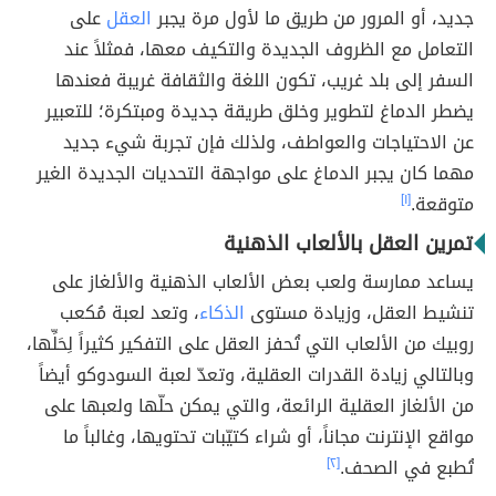
جديد، أو المرور من طريق ما لأول مرة يجبر
العقل
على
التعامل مع الظروف الجديدة والتكيف معها، فمثلاً عند
السفر إلى بلد غريب، تكون اللغة والثقافة غريبة فعندها
يضطر الدماغ لتطوير وخلق طريقة جديدة ومبتكرة؛ للتعبير
عن الاحتياجات والعواطف، ولذلك فإن تجربة شيء جديد
مهما كان يجبر الدماغ على مواجهة التحديات الجديدة الغير
متوقعة.
[١]
تمرين العقل بالألعاب الذهنية
يساعد ممارسة ولعب بعض الألعاب الذهنية والألغاز على
تنشيط العقل، وزيادة مستوى
الذكاء
، وتعد لعبة مُكعب
روبيك من الألعاب التي تُحفز العقل على التفكير كثيراً لِحَلِّها،
وبالتالي زيادة القدرات العقلية، وتعدّ لعبة السودوكو أيضاً
من الألغاز العقلية الرائعة، والتي يمكن حلّها ولعبها على
مواقع الإنترنت مجاناً، أو شراء كتيّبات تحتويها، وغالباً ما
تُطبع في الصحف.
[٢]