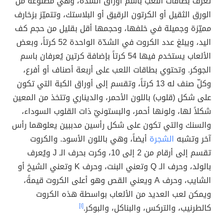
تُعرف بطاقات اللعب باسم أوراق الشدّة، وهي مصنوعة من
الورق الثقيل أو الكرتون الرقيق أو البلاستك، وتتميّز بزخارف
مميّزة وجميلة في خلفها، وحجمها أقل بقليل من حجم كف
اليد، ويبلغ عدد الكروت في الشدّة الواحدة 52 كرتاً، وبعض
الألعاب يستخدم فيها 54 كرتاً بإضافة كرتين يُعرفان باسم
الجوكر. وتحتوي بطاقات اللعب على أربعة أصناف أو أفرع،
وكلّ صنف له 13 كرتاً، وتقسم إلى أوراق الكبة التي تكون
على شكل (قلوب) باللون الأحمر، والديناري وتتخذ من المعين
شكلاً لها، ولونها أحمر، والبستونيّ ذات القلوب السوداء،
والسنك والتي تكون على شكل رأسين مدببين يعلوهما رأس
آخر وتشبه
الشجرة
أيضاً، وهي باللون الأسود. والكروت
تقسم إلى أرقام من 2 إلى 10، وكرت بحرف الـ J ويُعرف
بالولد، وحرف الـ Q وتعني البنت، وحرف K وتعني الشيخ أو
الشايب، وحرف A ويعني القص وهو أعلى الكروت قيمةً،
ويمكن لعب العديد من الألعاب بواسطة هذه الكروت
كالطرنيب، والتركس، والبناكل، والبوكر.
[١]