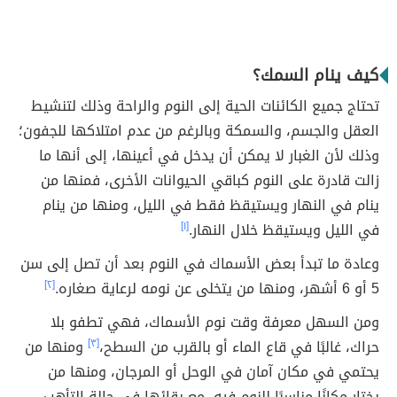
كيف ينام السمك؟
تحتاج جميع الكائنات الحية إلى النوم والراحة وذلك لتنشيط
العقل والجسم، والسمكة وبالرغم من عدم امتلاكها للجفون؛
وذلك لأن الغبار لا يمكن أن يدخل في أعينها، إلى أنها ما
زالت قادرة على النوم كباقي الحيوانات الأخرى، فمنها من
ينام في النهار ويستيقظ فقط في الليل، ومنها من ينام
في الليل ويستيقظ خلال النهار.
[١]
وعادة ما تبدأ بعض الأسماك في النوم بعد أن تصل إلى سن
5 أو 6 أشهر، ومنها من يتخلى عن نومه لرعاية صغاره.
[٢]
ومن السهل معرفة وقت نوم الأسماك، فهي تطفو بلا
حراك، غالبًا في قاع الماء أو بالقرب من السطح،
[٣]
ومنها من
يحتمي في مكان آمان في الوحل أو المرجان، ومنها من
يختار مكانًا مناسبًا للنوم فيه، مع بقائها في حالة التأهب