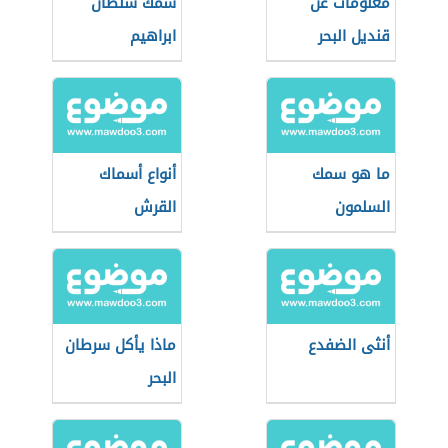
معلومات عن
سمك سلطان
قنديل البحر
ابراهيم
ما هو سمك
أنواع أسماك
السلمون
القرش
أنثى الضفدع
ماذا يأكل سرطان
البحر