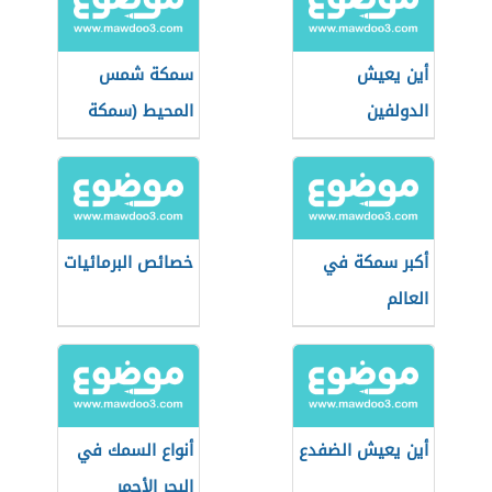
أين يعيش
سمكة شمس
الدولفين
المحيط (سمكة
ضخمة)
أكبر سمكة في
خصائص البرمائيات
العالم
أين يعيش الضفدع
أنواع السمك في
البحر الأحمر