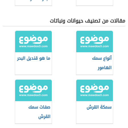
مقالات من تصنيف حيوانات ونباتات
أنواع سمك
ما هو قنديل البحر
الهامور
سمكة القرش
صفات سمك
القرش