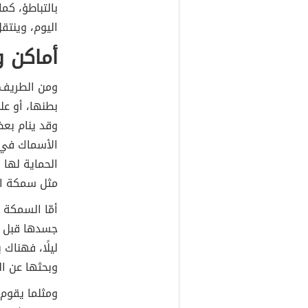
بالتباطؤ، كم
اليوم، وينتق
أماكن 
ومن الطريف 
بطنها، أو عل
وقد ينام بع
الأسماك في أ
الحماية لها 
مثل سمكة ال
أمّا السمكة 
جسدها قبل ال
ليلًا، فهناك
وبحثها عن الغ
ومثلما يقوم 