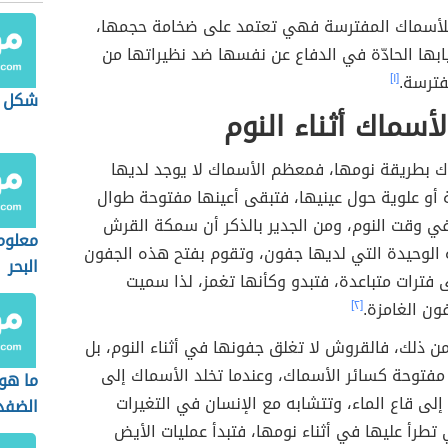
ة للأسماك المفترسة فهي تعتمد على ضخامة حجمها،
ابها الحادّة في الدفاع عن نفسها ضد نظيراتها من
فترسة.
[١]
شكل 
أسماك أثناء النوم
اك بطريقة نومها، فمعظم الأسماك لا يوجد لديها
أو علوية حول عينيها، فتبقى أعينها مفتوحة طوال
ي وقت النوم، ومن الجدير بالذكر أن سمكة القرش
معلوم
لوحيدة التي لديها جفون، وتقوم بفتح هذه الجفون
البحر
 فترات متباعدة، فتبدو وكأنها تغمز، لذا سميت
ون الغامزة.
[٢]
ن ذلك، فالقروش لا تغلق جفونها في أثناء النوم، بل
 مفتوحة كسائر الأسماك، وعندما تخلد الأسماك إلى
ما هو
ه إلى قاع الماء، وتتشابه مع الإنسان في التغيرات
الضفد
ي تطرأ عليها في أثناء نومها، فتبدأ عمليات الأيض