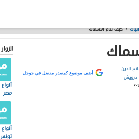
ئيات
/
كيف تنام الأسماك
سماك
الزوار
ح الدين
أضف موضوع كمصدر مفضل في جوجل
 درويش
أنواع
مصر
أنواع
تونس