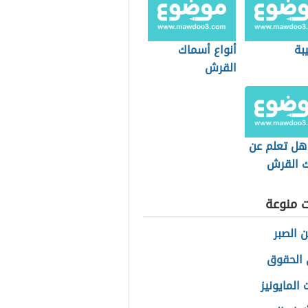
يبة
أنواع أسماك
القرش
هل تعلم عن
 القرش
ت منوعة
ن الصبر
 الحقوق
المايونيز