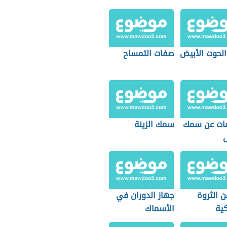
لحوت الأبيض
صفات التمساح
ات عن سمك
سمك الزينة
 الثروة
جهاز الدوران في
ية
الأسماك