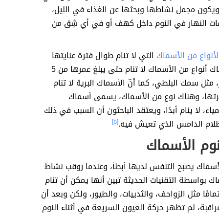
 ويكون مجمل نشاطها وبحثها عن الغذاء في الليل،
ات النهار في النوم داخل كهف أو في أي شِق من
أنواع من الأسماك
التي لا تنام طوال فترة عنايتها
بأبنائها، وهناك أنواع من الأسماك لا تنام حتى يبلغ عمرها من 5
هور، مثل سمك البلطي، كما أنّ الأسماك البرية لا تنام
رتها، وهناك نوع من الأسماك، يسمى أسماك
اء، لا ينام أبدًا، ويعتقد الباحثون أن السبب في ذلك
ظلام الدامس الذي تعيش فيه.
[٥]
وم الأسماك
لأسماك يصبح التنفس لديها أبطأ، وعندما روقب نشاط
ك بواسطة التقنيات الحديثة تبين أنها يمكن أن تنام
 تمامًا مثل الزواحف، والثدييات، والطيور، ولكن وبعد أن
مراقبة، لم تظهر حركة العيون السريعة في أثناء النوم