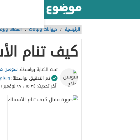
أكبر موقع عربي بالعالم
الرئيسية
/
حيوانات ونباتات
،
أسماك وبرما
كيف تنام الأ
سوسن صلا
تمت الكتابة بواسطة:
وسام
تم التدقيق بواسطة:
آخر تحديث:
١٥:٣٤ ، ٢٧ نوفمبر ٢٠٢١