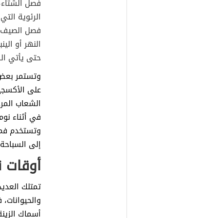
فصل الشتاء،
الرئوية التي
فصل الصيف ا
النهر أو الي
حتى يأتي الش
وتستمر بعض 
على الأكسجي
الشعاب المرج
في أثناء نوم
وتستخدم فمه
إلى السباحة
أوقات ن
تمتلك العديد
والحيوانات، 
أسماك الزينة