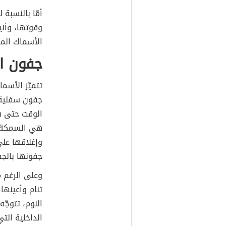
أمّا بالنسب
وقوتها، وأني
الأسماك الم
جفون ال
تتميّز الأسم
جفون سفلية 
الوقت حتى ف
هي السمكة ا
وإغلاقها على
جفونها بالجف
وعلى الرغم م
تنام وأعينها
النوم، تتوجّ
الداخلية الت