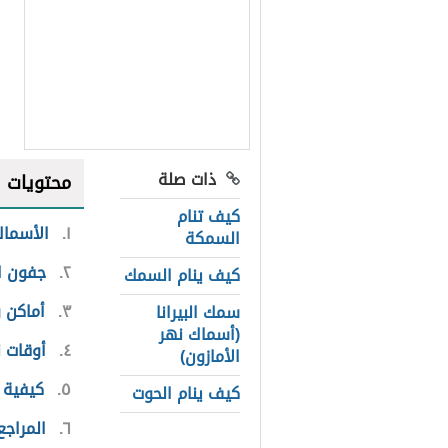
ذات صلة
محتويات
كيف تنام
١
الأسما
السمكة
٢
جفون ال
كيف ينام السمك
٣
أماكن 
سمك البيرانا
(أسماك نهر
٤
أوقات 
الأمازون)
٥
كيفية 
كيف ينام الحوت
٦
المراجع