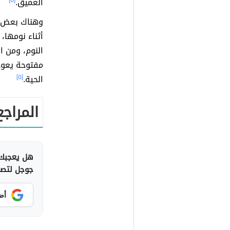
العميق.
[٥]
وهناك بعض أ
أثناء نومها،
النوم، ومن ا
مفتوحة يعود
الحية.
[٥]
المراجع
هل يعجبك 
جوجل لتصلك
أض