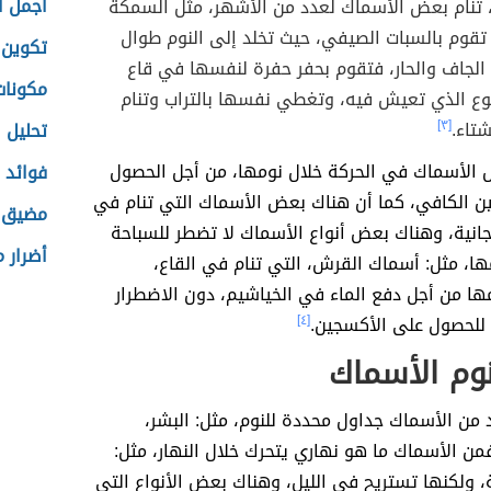
أجمل أن
 تنام بعض الأسماك لعدد من الأشهر، مثل السمكة
 تقوم بالسبات الصيفي، حيث تخلد إلى النوم طوال
تكوين 
لجاف والحار، فتقوم بحفر حفرة لنفسها في قاع
مكونات
نبوع الذي تعيش فيه، وتغطي نفسها بالتراب وتنام
تاء.
[٣]
تحليل 
الأسماك في الحركة خلال نومها، من أجل الحصول
فوائد 
ن الكافي، كما أن هناك بعض الأسماك التي تنام في
مضيق ب
انية، وهناك بعض أنواع الأسماك لا تضطر للسباحة
أضرار 
ها، مثل: أسماك القرش، التي تنام في القاع،
ا من أجل دفع الماء في الخياشيم، دون الاضطرار
 للحصول على الأكسجين.
[٤]
وم الأسماك
 من الأسماك جداول محددة للنوم، مثل: البشر،
فمن الأسماك ما هو نهاري يتحرك خلال النهار، مثل:
، ولكنها تستريح في الليل، وهناك بعض الأنواع التي