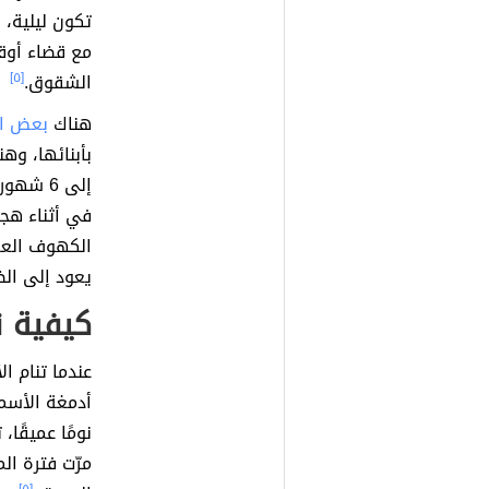
تكون ليلية،
مع قضاء أوق
الشقوق.
[٥]
هناك
بعض ال
إلى 6 ش
في أثناء هج
الكهوف العمي
يعود إلى ال
كيفية ن
عندما تنام ا
أدمغة الأسما
نومًا عميقًا،
مرّت فترة ال