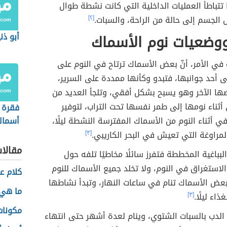
ا تتباطأ العمليات الداخلية التي كانت نشطة طوال
ل الجسم إلى حالة من الراحة، والسبات.
[٢]
ووضعيات نوم الأسماك
أبو ذن
في الأمر، أنّ بعض الأسماك ترتاح في النوم على
ى أحد جوانبها، فتبدو وكأنها ممددة على السرير،
ضها الآخر وهو يسبح بشكل أفقي، وتلجأ العديد من
ثناء نومها إلى طمر نفسها تحت التراب، لتوفير
فقرة 
في أثناء النوم من الأسماك المفترسة النشطة ليلًا،
أسماك
مراوغة التي تعيش في البحر الكاريبي.
[٣]
مقالا
البباغية المخططة فتفرز سائلًا مخاطيًا تلفه حول
استغراق في النوم، ولا تخلد جميع الأسماك للنوم
كلام ع
 بعض الأسماك تنام في ساعات النهار، وتبدأ نشاطها
ما هي
ذاء ليلًا.
[٣]
مكونات 
الدب بالسبات الشتوي، وينام لعدة أشهر حتى انتهاء