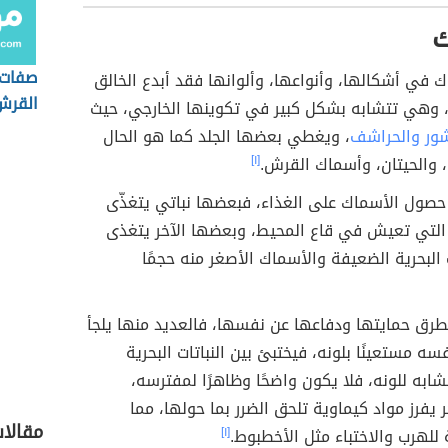
ك
صفات
ك في أشكالها، وأنواعها، وألوانها فقد أبدع الخالق
القرش
 وهي تتشابه بشكل كبير في تكوينها الخارجي، حيث
ور والحراشف
، ويغطي بعضها الجلد كما هو الحال
 والحيتان، وأسماك القرش.
[١]
 حصول الأسماك على الغذاء، فبعضها نباتي يتغذّى
ت التي تعيش في قاع المحيط، وبعضها الآخر يتغذى
 البحرية الضعيفة والأسماك الأصغر منه حجمًا
 لطرق حمايتها ودفاعها عن نفسها، فالعديد منها يلجأ
سه مستعينًا بلونه، فيختبئ بين النباتات البحرية
شابه للونه، فلا يكون واضحًا وظاهرًا لمفترسه،
 يفرز مواد كيماوية تلحق الضرر بما حولها، مما
مقالات
لهرب والاختباء مثل الأخطبوط.
[١]