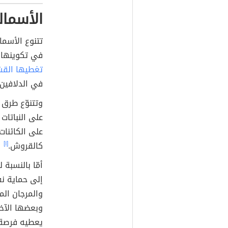
الأسما
تتنوع الأسما
في تكوينها،
تغطيها القش
في الدلافين،
وتتنوّع طرق
على النباتا
على الكائنات
كالقروش.
[١]
أمّا بالنسبة
إلى حماية نف
والمرجان الم
وبعضها الآخر
يعطيه فرصة ل