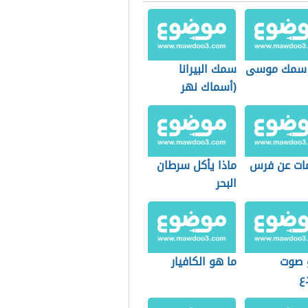
سمك موسى
سمك البيرانا
(أسماك نهر
الأمازون)
ات عن فرس
ماذا يأكل سرطان
البحر
 صوت
ما هو الكافيار
ع