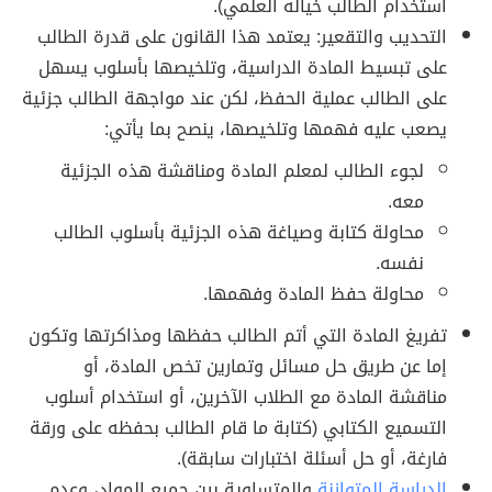
استخدام الطالب خياله العلمي).
التحديب والتقعير: يعتمد هذا القانون على قدرة الطالب
على تبسيط المادة الدراسية، وتلخيصها بأسلوب يسهل
على الطالب عملية الحفظ، لكن عند مواجهة الطالب جزئية
يصعب عليه فهمها وتلخيصها، ينصح بما يأتي:
لجوء الطالب لمعلم المادة ومناقشة هذه الجزئية
معه.
محاولة كتابة وصياغة هذه الجزئية بأسلوب الطالب
نفسه.
محاولة حفظ المادة وفهمها.
تفريغ المادة التي أتم الطالب حفظها ومذاكرتها وتكون
إما عن طريق حل مسائل وتمارين تخص المادة، أو
مناقشة المادة مع الطلاب الآخرين، أو استخدام أسلوب
التسميع الكتابي (كتابة ما قام الطالب بحفظه على ورقة
فارغة، أو حل أسئلة اختبارات سابقة).
الدراسة المتوازنة
والمتساوية بين جميع المواد، وعدم