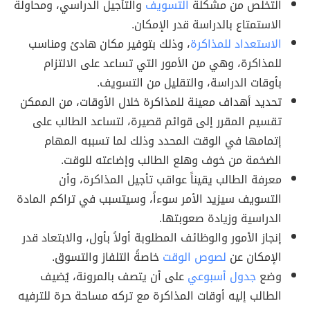
التخلص من مشكلة
التسويف
والتأجيل الدراسي، ومحاولة
الاستمتاع بالدراسة قدر الإمكان.
الاستعداد للمذاكرة
، وذلك بتوفير مكان هادئ ومناسب
للمذاكرة، وهي من الأمور التي تساعد على الالتزام
بأوقات الدراسة، والتقليل من التسويف.
تحديد أهداف معينة للمذاكرة خلال الأوقات، من الممكن
تقسيم المقرر إلى قوائم قصيرة، لتساعد الطالب على
إتمامها في الوقت المحدد وذلك لما تسببه المهام
الضخمة من خوف وهلع الطالب وإضاعته للوقت.
معرفة الطالب يقيناً عواقب تأجيل المذاكرة، وأن
التسويف سيزيد الأمر سوءاً، وسيتسبب في تراكم المادة
الدراسية وزيادة صعوبتها.
إنجاز الأمور والوظائف المطلوبة أولاً بأول، والابتعاد قدر
الإمكان عن
لصوص الوقت
خاصةً التلفاز والتسوق.
وضع
جدول أسبوعي
على أن يتصف بالمرونة، يُضيف
الطالب إليه أوقات المذاكرة مع تركه مساحة حرة للترفيه