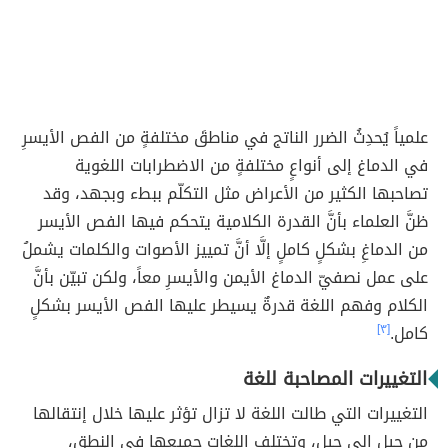
علمياً يُحدِثُ الضرر الناتج في مناطقَ مختلفةٍ من الفص الأيسرِ
في الدماغ إلى أنواعٍ مختلفةٍ من الاضطرابات اللغوية
تصاحبها الكثير من الأعراض مثل التكلّم ببطء وبجهد، وقد
ظنَّ العلماء بأنَّ القدرة الكلامية يتحكم فيها الفص الأيسر
من الدماغِ بشكلٍ كاملٍ إلَّا أنَّ تمييز الأصوات والكلمات يشملُ
على عمل نصفيّ الدماغ الأيمن والأيسرِ معاً، ولكن تبيّن بأنَّ
الكلام وفهم اللغة قدرةٌ يسيطر عليها الفص الأيسر بشكلٍ
كامل.
[٣]
التغييرات المصاحبة للغة
التغييرات التي طالت اللغة لا تزال تؤثر عليها خلال إنتقالها
من جيلٍ إلى جيل، وتختلف اللغات جميعها في النطق،