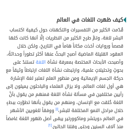
كيف ظهرت اللغات في العالم
قُدّمت الكثير من التفسيرات والتكهنات حول كيفية اكتساب
البشر للغة، وتمَّ طرح الكثير من النظريات إلَّا أنها كانت كلها
قصصاً وروايات أخذت مكاناً هاماً في التاريخ، ولكن خلال
العقود القليلة الماضية أصبح البحثُ عنها أكثر تطوراً وحداثةً،
وأصبحت الأبحاث المختصة بمعرفة نشأة
اللغة
تستندُ على
بحوثٍ وتحليلاتٍ علمية، وارتبطت نشأة اللغات ارتباطاً وثيقاً مع
حركة الجسم الإيمائية ومن منظورِ العلم تعتبر لغة الإشارة
هي أول لغات العالم، ولا يزال العلماء والباحثون يميلون إلى
رأيين مختلفين في مسألة نشأة اللغة فمنهم من يقول بأنَّ
اللغة خُلقت مع الإنسان، ومنهم من يقول بأنها تطوّرت ببطءٍ
خلال مراحل النمو المختلفة للبشر،
[١]
ووفقاً للغويين الأشهر
في العالم دويتشر وماكوورتير يبقى أصل ظهور اللغة غامضاً
منذ آلاف السنين وحتى وقتنا الحاليّ.
[٢]