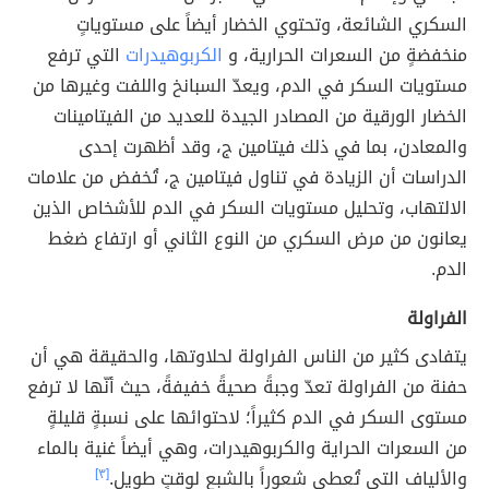
السكري الشائعة، وتحتوي الخضار أيضاً على مستوياتٍ
منخفضةٍ من السعرات الحرارية، و
الكربوهيدرات
التي ترفع
مستويات السكر في الدم، ويعدّ السبانخ واللفت وغيرها من
الخضار الورقية من المصادر الجيدة للعديد من الفيتامينات
والمعادن، بما في ذلك فيتامين ج، وقد أظهرت إحدى
الدراسات أن الزيادة في تناول فيتامين ج، تُخفض من علامات
الالتهاب، وتحليل مستويات السكر في الدم للأشخاص الذين
يعانون من مرض السكري من النوع الثاني أو ارتفاع ضغط
الدم.
الفراولة
يتفادى كثير من الناس الفراولة لحلاوتها، والحقيقة هي أن
حفنة من الفراولة تعدّ وجبةً صحيةً خفيفةً، حيث أنّها لا ترفع
مستوى السكر في الدم كثيراً؛ لاحتوائها على نسبةٍ قليلةٍ
من السعرات الحراية والكربوهيدرات، وهي أيضاً غنية بالماء
والألياف التي تُعطي شعوراً بالشبع لوقتٍ طويل.
[٣]