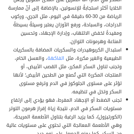
الخلايا أكثر استجابةً للإنسولين، بالإضافة إلى أنّ ممارسة
الرياضة من 30-60 دقيقة في اليوم، مثل الجري، وركوب
الدراجات، والسباحة، ورفع الأوزان يعتبر وسيلةً بسيطةً
ومفيدةً لخفض الالتهاب، وإدارة الإجهاد، وتحسين
المناعة وهرمونات التوازن.
استبدال الكربوهيدرات والسكريات المضافة بالسكريات
الطبيعية والغير مكررة، مثل
الفاكهة
، والعسل الخام،
وتجنب تناول السكر المكرر، مثل القصب الأبيض، أو
المنتجات المكررة التي تُصنع من الطحين الأبيض؛ لأنها
تؤثر على مستوى الجلوكوز في الدم وترفع مستوى
السكر وتخل في تنظيمه.
تجنب الضغط أو الإجهاد المفرط، فهو يؤدي إلى ارتفاع
مستويات السكر في الدم، نتيجة زياة إفراز هرمون التوتر
(الكورتيزول)، كما يزيد الرغبة بتناول الأطعمة المريحة،
وهي الأطعمة المعالجة التي تحتوي على مستويات عالية
من السكر، كما يمنع الحصول على نومٍ جيد.