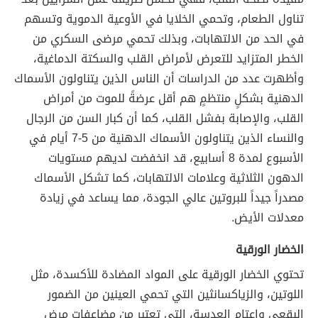
تناول الطعام، وتحمي الخلايا في الأوعية الدموية وتسهم
في الحد من الالتهابات، وبذلك تحمي مرضى السكري من
الخطر المتزايد للتعرض لأمراض القلب والسكتة الدماغية،
وأظهرت عدد من الدراسات أن الناس الذين يتناولون الأسماك
الدهنية بشكلٍ منتظمٍ هم أقل عرضةً للموت من أمراض
القلب، والإصابة بفشل القلب، كما أن كبار السن من الرجال
والنساء الذين يتناولون الأسماك الدهنية من 5-7 أيام في
الأسبوع لمدة 8 أسابيع، قد انخفضت لديهم مستويات
الدهون الثلاثية وعلامات الالتهابات، كما تشكل الأسماك
مصدراً جيداً للبروتين عالي الجودة، مما يساعد في زيادة
معدلات الأيض.
الخضار الورقية
تحتوي الخضار الورقية على المواد المضادة للأكسدة، مثل
اللوتين، والزياكسانثين التي تحمي العينين من الضمور
البقعي وإعتام العدسة، التي تعتبر من مضاعفات مرض