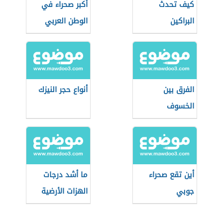
كيف تحدث
أكبر صحراء في
البراكين
الوطن العربي
الفرق بين
أنواع حجر النيزك
الخسوف
والكسوف
أين تقع صحراء
ما أشد درجات
جوبي
الهزات الأرضية