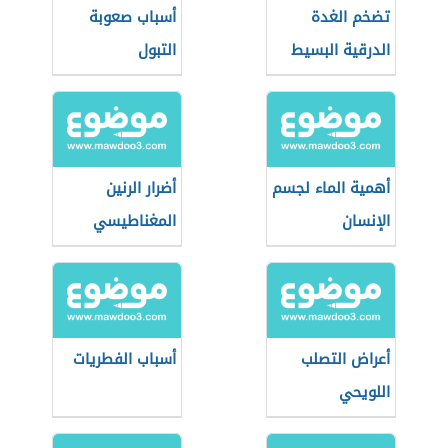
تضخم الغدة
أسباب صعوبة
الدرقية البسيط
التبول
أهمية الماء لجسم
أضرار الرنين
الإنسان
المغناطيسي
أعراض التصلب
أسباب الفطريات
اللويحي