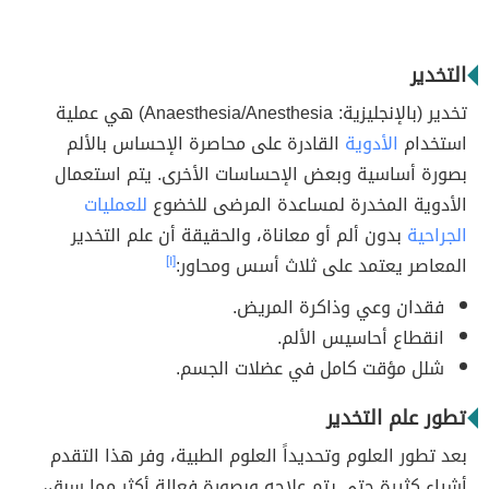
التخدير
تخدير (بالإنجليزية: Anaesthesia/Anesthesia) هي عملية
استخدام
الأدوية
القادرة على محاصرة الإحساس بالألم
بصورة أساسية وبعض الإحساسات الأخرى. يتم استعمال
الأدوية المخدرة لمساعدة المرضى للخضوع
للعمليات
الجراحية
بدون ألم أو معاناة، والحقيقة أن علم التخدير
المعاصر يعتمد على ثلاث أسس ومحاور:
[١]
فقدان وعي وذاكرة المريض.
انقطاع أحاسيس الألم.
شلل مؤقت كامل في عضلات الجسم.
تطور علم التخدير
بعد تطور العلوم وتحديداً العلوم الطبية، وفر هذا التقدم
أشياء كثيرة حتى يتم علاجه وبصورة فعالة أكثر مما سبق،