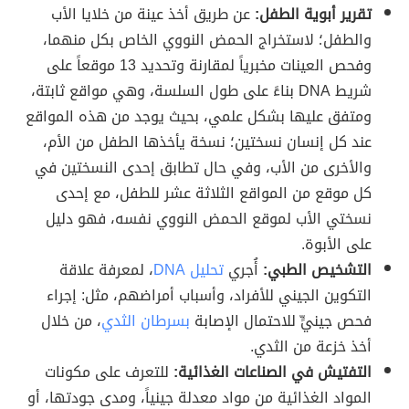
تقرير أبوية الطفل:
عن طريق أخذ عينة من خلايا الأب
والطفل؛ لاستخراج الحمض النووي الخاص بكل منهما،
وفحص العينات مخبرياً لمقارنة وتحديد 13 موقعاً على
شريط DNA بناءً على طول السلسة، وهي مواقع ثابتة،
ومتفق عليها بشكل علمي، بحيث يوجد من هذه المواقع
عند كل إنسان نسختين؛ نسخة يأخذها الطفل من الأم،
والأخرى من الأب، وفي حال تطابق إحدى النسختين في
كل موقع من المواقع الثلاثة عشر للطفل، مع إحدى
نسختي الأب لموقع الحمض النووي نفسه، فهو دليل
على الأبوة.
التشخيص الطبي:
أُجري
تحليل DNA
، لمعرفة علاقة
التكوين الجيني للأفراد، وأسباب أمراضهم، مثل: إجراء
فحص جينيٍّ للاحتمال الإصابة
بسرطان الثدي
، من خلال
أخذ خزعة من الثدي.
التفتيش في الصناعات الغذائية:
للتعرف على مكونات
المواد الغذائية من مواد معدلة جينياً، ومدى جودتها، أو