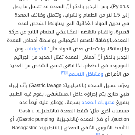
Pylorus)، ومن الجدير بالذكر أنّ المعدة قد تتحمل ما يصل
إلى 1.5 لتر من الطعام والشراب، وتتمثل وظائف المعدة
في تخزين المواد الغذائية التي يتناولها الشخص لمدة
قصيرة، والقيام بالهضم المكيانيكي للطعام الناتج عن حركة
المعدة،بالإضافة للهضم الكيميائي بواسطة أحماض المعدة
وإنزيماتها، وامتصاص بعض المواد مثل؛
الكحوليات
، ومن
الجدير بالذكر أنّ أحماض المعدة تقتل العديد من الجراثيم
الموجوده في الطعام، لذا فهي تحمي الشخص من العديد
من الأمراض
ومشاكل التسمم
.
[١]
[٢]
يعرّف غسيل المعدة (بالانجليزية: Gastric lavage) بأنّه إجراء
طبي طارئ يتم إجراؤه داخل المستشفى، يقوم فيه الطبيب
بتفريغ
محتويات المعدة
بسرعة، ويُطلق عليه أيضاً عدة
مسميات أخرى مثل؛ شفط المعدة (بالانجليزية: Gastric
suction)، أو ضخ المعدة (بالانجليزية: Gastric pumping)، أو
الشفط الأنبوبي الأنفي المعدي (بالانجليزية: Nasogastric
[٣]