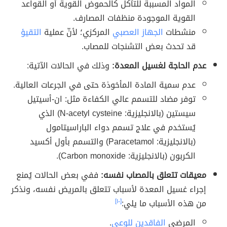
المواد المسببة للتآكل كالحموض القوية أو القواعد
القوية الموجودة منظفات المصارف.
منشطات
الجهاز العصبي
المركزي؛ لأنّ عملية
التقيؤ
قد تحدث بعض التشنجات للمصاب.
عدم الحاجة لغسيل المعدة:
وذلك في الحالات الآتية:
عدم سمية المادة المأخوذة حتى في الجرعات العالية.
توفر مضاد للتسمم عالي الكفاءة مثل: ان-أسيتيل
سيستين (بالانجليزية: N-acetyl cysteine) الذي
يُستخدم في علاج تسمم دواء الباراسيتامول
(بالانجليزية: Paracetamol) والتسمم بأول أكسيد
الكربون (بالانجليزية: Carbon monoxide).
معيقات تتعلق بالمصاب نفسه:
ففي بعض الحالات يُمنع
إجراء غسيل المعدة لأسباب تتعلق بالمريض نفسه، ونذكر
من هذه الأسباب ما يلي:
[١٠]
المرضى
الفاقدين للوعي
.