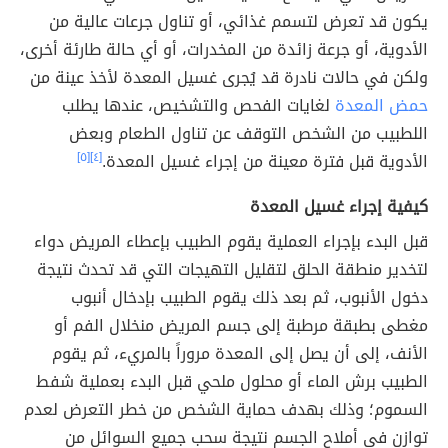
يكون قد تعرض لتسمم غذائي، أو تناول جرعات عالية من
الأدوية، أو جرعة زائدة من المخدرات، أو أي حالة طارئة أخرى،
ولكن في حالات نادرة قد يُجرى غسيل المعدة لأخذ عينة من
حمض المعدة
لغايات الفحص والتشخيص، عندها يطلب
اللطبيب من الشخص التوقف عن تناول الطعام وبعض
الأدوية قبل فترة معينة من إجراء غسيل المعدة.
[٤]
[٥]
كيفية إجراء غسيل المعدة
قبل البدء بإجراء العملية يقوم الطبيب بإعطاء المريض دواء
لتخدير منطقة الحلق لتقليل التهيجات التي قد تحدث نتيجة
دخول الأنبوب، ثم بعد ذلك يقوم الطبيب بإدخال أنبوب
مغطى بطبقة مرطبة إلى جسم المريض منخلال الفم أو
الأنف، إلى أن يصل إلى المعدة مروراً بالمريء، ثم يقوم
الطبيب برش الماء أو محلول ملحي قبل البدء بعملية شفط
السموم؛ وذلك بهدف حماية الشخص من خطر التعرض لعدم
توازن في أملاح الجسم نتيجة سحب جميع السوائل من