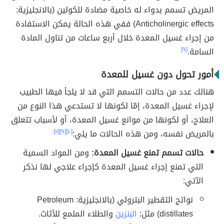
المريض تسمم بدواء له خاصية مضادة للكولين (بالانجليزية:
Anticholinergic effects) ففي هذه الحالة يمكن الاستفادة
من إجراء غسيل المعدة خلال أربع ساعات من تناول المادة
السامة.
[٩]
أمور تحول دون غسيل للمعدة
هنالك عدد من حالات التسمم التي قد لا يلجأ فيها الطبيب
لإجراء غسيل المعدة، إمّا لكونها لا تستدعي هذا النوع من
العلاج، أو لكونها من موانع غسيل المعدة، أو لأسباب تتعلق
بالمريض نفسه، ومن هذه الحالات ما يلي:
[١٠]
[٩]
[١١]
حالات تسمم تمنع غسيل المعدة:
ومن المواد السمية
التي تمنع إجراء غسيل المعدة كإجراء علاجي لها نذكر
الآتي:
نواتج التقطير البترولي (بالانجليزية: Petroleum
distillates) مثل:
البنزين
والطلاء الملمع للأثاث.