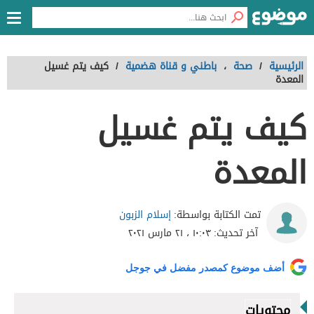
الرئيسية
/
صحة
،
باطني و قناة هضمية
/
كيف يتم غسيل
المعدة
كيف يتم غسيل
المعدة
إسلام الزبون
تمت الكتابة بواسطة:
آخر تحديث:
١٠:٠٣ ، ٢١ مارس ٢٠٢١
أضف موضوع كمصدر مفضل في جوجل
محتويات