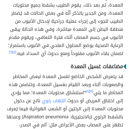
المعدة، ثم بعد ذلك، يقوم الطبيب بشفط جميع محتويات
المعدة، ومن الجدير بالذكر أنّه في بعض الحالات قد يُضطر
الطبيب للجوء إلى إجراء عملية جراحية لإدخال الأنبوب من
منطقة البطن إلى المعدة مباشرة، وفي هذه الحالة يبقى
الأنبوب في جسم المصاب أثناء فترة التعافي، ويقوم مقدم
الرعاية الصحية بوضع المحلول الملحي في الأنبوب باستمرار؛
لضمان بقاء الأنبوب مفنوحاً ومنع حدوث أي انسداد فيه.
[٥]
[٦]
مضاعفات غسيل المعدة
قد يتعرض الشخص الخاضع لغسل المعدة لبعض المخاطر
والصعوبات أثناء وبعد القيام بغسيل المعدة، وتتضمن هذه
المخاطر ما يلي:
[٧]
[٨]
*استنشاق محتويات المعدة؛ مما يؤدي
إلى اختناق المريض أو حدوث
التهاب رئوي
ناتج عن دخول
محتويات المعدة إلى الرئتين أو الشعب الهوائية فيما يُعرف
بالشفط الرئوي (بالانجليزية: Aspiration pneumonia) وعندها
تظهر على المصاب بعض الأعراض مثل: ألم في الصدر،