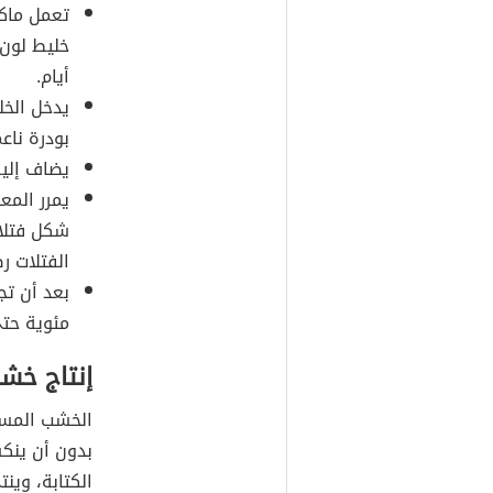
تعمل ماكي
خليط لون 
أيام.
يدخل الخل
بودرة ناع
يضاف إلي
يمرر المع
شكل فتلا
الفتلات 
مئوية حتى
إنتاج خشب
الخشب المستخ
بدون أن ينكس
الكتابة، وينت