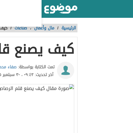
أكبر موقع عربي بالعالم
الرئيسية
/
مال وأعمال
،
صناعات
/
كيف 
كيف يصنع قل
صفاء محم
تمت الكتابة بواسطة:
آخر تحديث:
٠٩:٤٣ ، ٣٠ سبتمبر ٢٠١٥