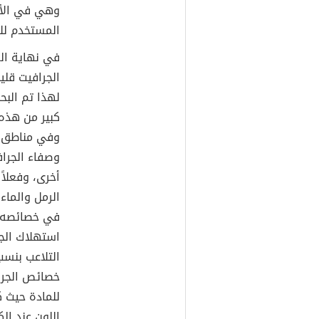
وهي في الأص
المستخدم لل
في نهاية الق
الجرافيت قلي
لهذا تم البح
كبير من هذه 
وفي مناطق أ
وصفاء الجراف
أخرى، وفعلا
الرمل والماء
في خصائصه م
استهلاك الج
التلاعب بنسب
خصائص الجراف
للمادة حيث ك
اللون عند ال