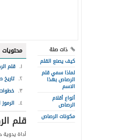
ذات صلة
محتويات
كيف يصنع القلم
١
قلم ال
لماذا سمي قلم
٢
تاريخ ص
الرصاص بهذا
الاسم
٣
خطوات 
أنواع أقلام
٤
الرموز 
الرصاص
مكونات الرصاص
قلم ال
أداة يدوية د