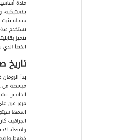
مادة أساسية
بلاستيكية، و
ممحاة تثبت 
تستخدم هذه ا
تتميز بقابلي
الخطأ الذي ي
تاريخ ص
بدأ الرومان 
مبسطة من عن
الخامس عشر، 
مرور قرن عل
اسمها سيثوات
الجرافيت كا
ولامعة، لاح
خطوط واضحة أ