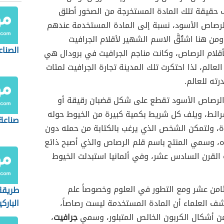
 حقيقة تلك المادة المستخرجة من الصخور أطلق
لرصاص الأسود، نسبة إلى المادة المستخدمة عندهم
ومن هنا اشتُقَّ الاسم الشهير لأقلام الجرافيت
الصناع
أقلام الرصاص، وكانت مناجم الجرافيت في برودال هي
لعالم، لذا احتكرت تلك المدينة تجارة الجرافيت لمئات
ته للعالم.
الرصاص الأسود تقطع على شكل قضبان رقيقة أو
ئط، ويلف كل شريط بكمية كبيرة من الخيوط حوله
صناعة
ة، ولتمكن الشخص الذي يرغب بالكتابة من حمله دون
ه، وسمي المنتج باسم قلم الرصاص والذي أصبح ذائع
 القرن السادس عشر، وفي ألمانيا استبدلت الخيوط
ثامن عشر ومع التطور في العلوم وخصوصاً علم
طريقة
شف العلماء أن المادة المستخدمة ليست رصاصاً،
الباركي
ن أشكال الكربون الخالص المتبلور، وسمي
جرافيت
،