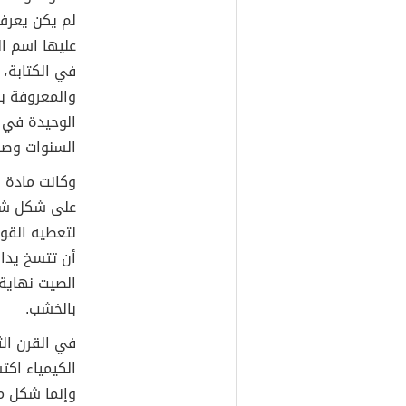
لم يكن يعرف
عليها اسم ا
في الكتابة، 
والمعروفة ب
الوحيدة في ا
السنوات وصدر
وكانت مادة 
على شكل شرا
لتعطيه القو
أن تتسخ يدا
الصيت نهاية
بالخشب.
في القرن ال
الكيمياء اكت
وإنما شكل م