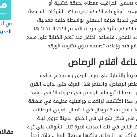
 تسمى الجرافيت مغطاة بطبقة خشبية أو
بعض أنواع تلك الأقلام تضيف لها الشركات المصنعة
في نهاية طرفه السفلي بواسطة حلقة معدنية،
من أي
لأقلام بكثرة في مرحلة التعليم الابتدائية؛ لأنها
الحديد
تها للمحي، فتساعد الطفل عند تعلم الكتابة على مسح
قع فيه وإعادة تصليحه بدون تشويه الورقة.
ناعة أقلام الرصاص
قديماً بالكتابة على ورق البردى باستخدام قطعة
صر الرصاص، واستمر هذا العرف حتى بدايات القرن
عندما اختُرع قلم الرصاص في صورته الأولى، وبعد
ى هذا اكتُشفت تراكمات جرافيتية عظيمة في منطقة
 فيل ببلدة برودال في الشمال الغربي لبريطانيا،
ن على شكل شوائب في الصخور بهيئة عروق لينة
ظ الناس في تلك المدينة قدرة تلك الشوائب على ترك
مقالا
كثر من الرصاص ولكنها سريعة الزوال، ولأن أحداً