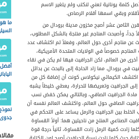
ل كلمة يونانية تعني لنكتب ولم يتغير الاسم
أقلام وبقي اسمها أقلام الرصاص.
ما هو
رن الثامن عشر أصبح مخزون مدينة برودال من
السيل
لاً جداً، وأصبحت المناجم غير منتجة بالشكل المطلوب،
ث عن مناجم أخرى حول العالم، وفعلاً تم اكتشاف عدد
المناجم خصوصاً في الولايات المتحدة الأمريكية،
خرى من العالم، لكن الجرافيت فيها لم يكن في نقاء
أفضل أ
يت في برودال. مما زاد الحاجة إلى بالبحث عن بدائل
اليابان
ً اكتشف الكيمائي نيكولاس كونت أن إضافة كل من
 إلى الجرافيت وتعريضها للحرارة، يعطي خليطاً يشبه
ادة الجرافيت الصافي، وبالتالي يمكن خفض نسب
رافيت الصافي حول العالم، واكتشف العالم نفسه أن
نموذج
 الخلط بين الجرافيت والرمل يساعد على التحكم في
جدوى 
يت الصناعي المنتج من ناحيتين هما: أولاً القساوة
سيارا
لما زادت كمية الرمل زادت القساوة، ثانياً درجة قوة
مقالا
كتابة حيث كلما زادت نسبة الجرافيت أصبح لون الكتابة