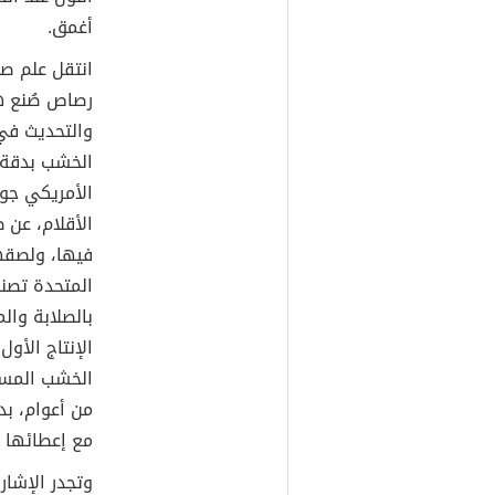
أغمق.
انتقل علم صن
والتحديث في 
الخشب بدقة ع
الأمريكي جوز
الأقلام، عن
فيها، ولصقها
المتحدة تصنع
بالصلابة وال
الإنتاج الأو
من أعوام، بد
مع إعطائها أ
وتجدر الإشار