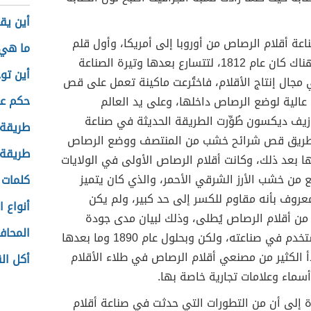
أين يق
اعة أقلام الرصاص من أوروبا إلى أمريكا، وأول قلم
ما هي 
رصاص صُنع هناك كان عام 1812، لتتسارع بعدها وتيرة الصناعة
أين توج
مجال إنتاج الأقلام، فاختُرعت ماكينة تعمل على قص
حكم عن
الية لوضع الرصاص داخلها، وعلى يد العالم
يف ديكسون طُوِّرت الطريقة الحديثة في صناعة
طريقة 
 طريق قص شرائح خشب من المنتصف ووضع الرصاص
طريقة 
 بعد ذلك، وكانت أقلام الرصاص الأولى في الولايات
 من خشب الأرز الشرقي الأحمر، والذي كان يتميز
كلمات 
معروف بأنه مقاوم للكسر إلى حد كبير، ولم يكن
أنواع ا
ل من أقلام الرصاص يُطلى، وذلك لبيان مدى جودة
المحاف
الخشب المستخدم في صناعته، ولكن وبحلول عام 1890 وما بعدها
أ الكثير من مصنعي أقلام الرصاص في طلاء الأقلام
أكل ا
سماء وعلامات تجارية خاصة بها.
ة إلى أن من التطورات التي حدثت في صناعة أقلام