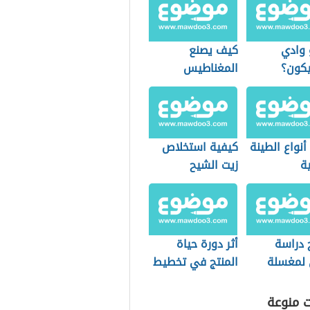
 وادي
كيف يصنع
يكون؟
المغناطيس
نواع الطينة
كيفية استخلاص
ية
زيت الشيح
 دراسة
أثر دورة حياة
لمغسلة
المنتج في تخطيط
ت
المنتجات
ت منوعة