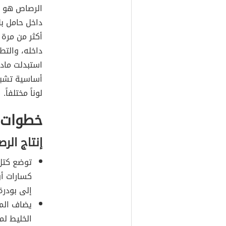
الرصاص هو ص
داخل حامل ب
أكثر من مرة 
داخله، والتط
استبدلت مادة
لوناً مختلفاً.
خطوات 
إنتاج الر
توضع كتل 
كسارات أو
إلى بودرة
يضاف الما
الخليط لمدة 3 