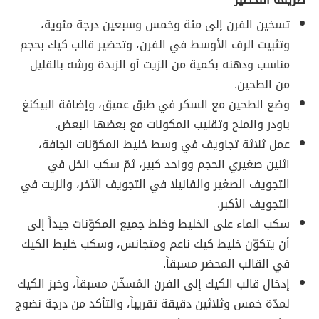
تسخين الفرن إلى مئة وخمس وسبعين درجة مئوية،
وتثبيت الرف الأوسط في الفرن، وتحضير قالب كيك بحجم
مناسب ودهنه بكمية من الزيت أو الزبدة ورشه بالقليل
من الطحين.
وضع الطحين مع السكر في طبق عميق، وإضافة البيكنغ
باودر والملح وتقليب المكونات مع بعضها البعض.
عمل ثلاثة تجاويف في وسط خليط المكوّنات الجافة،
اثنين صغيري الحجم وواحد كبير، ثمّ سكب الخل في
التجويف الصغير والفانيلا في التجويف الآخر، والزيت في
التجويف الأكبر.
سكب الماء على الخليط وخلط جميع المكوّنات جيداً إلى
أن يتكوّن خليط كيك ناعم ومتجانس، وسكب خليط الكيك
في القالب المحضر مسبقاً.
إدخال قالب الكيك إلى الفرن المُسخّن مسبقاً، وخبز الكيك
لمدّة خمس وثلاثين دقيقة تقريباً، والتأكد من درجة نضوج