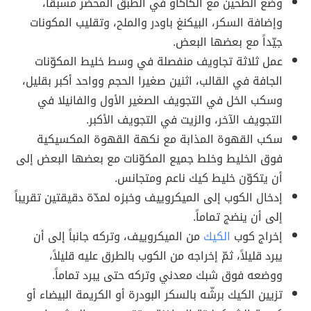
وضع الطحين مع الكاكاو في الطبق المحضر مسبقاً،
وإضافة السكر، البيكنغ باودر والملح، وتقليب المكونات
جيّداً مع بعضها البعض.
عمل ثلاثة تجاويف منفصلة في وسط خليط المكوّنات
الجافة في القالب، اثنين صغيرا الحجم وواحد أكبر بقليل،
وسكب الخل في التجويف الصغير الأول والفانيلا في
التجويف الآخر، والزيت في التجويف الأكبر.
سكب القهوة المذابة مع نكهة القهوة المكسيكية
فوق الخليط وخلط جميع المكوّنات مع بعضها البعض إلى
أن يتكوّن خليط كيك ناعم ومتجانس.
إدخال الكوب إلى الميكروييف وخبزه لمدّة دقيقتين تقريباً
إلى أن ينضج تماماً.
إخراج كوب
الكيك
من الميكروييف، وتركه جانباً إلى أن
يبرد قليلاً، ثمّ إخراجه من الكوب بالطرق عليه قليلاً،
ووضعه فوق شبك معدني وتركه حتى يبرد تماماً.
تزيين الكيك برشّه بالسكر البودرة أو الكريمة البيضاء أو