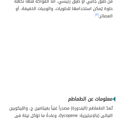
من طبق جانبي أو طبق رئيسي، أما الفواكه فلها نكهة
حلوة يُمكن استخدامها للحلويات، والوجبات الخفيفة، أو
العصائر.
[٣]
معلومات عن الطماطم
تُعدّ الطماطم (البندورة) مصدراً غنياً بفيتامين ج، والليكوبين
النباتي (بالإنجليزية: lycopene)، وعادةً ما تؤكل نيئة في