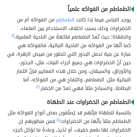
الطماطم من الفواكه علمياً
يوجد التباس فيما إذا كانت
الطماطم
من الفواكه أم من
الخضراوات وذلك بسبب اختلاف الاستخدام بين العلماء،
والطهاة؛ حيث تُعدّ الطماطم فاكهةً من الناحية العلمية،
[١]
كما أنّها من الفواكه من الناحية النباتية، فالفواكه هي
عبارة عن بنية تحمل البذور التي تتطور من مبيض الزهرة، في
حين أنّ الخضراوات هي جميع أجزاء النبات، مثل، الجذور،
والأوراق، والسيقان، ومن خلال هذه المعايير فإنّ الثمار
النباتية مثل: الطماطم، والتفاح هي من الفواكه، أما
البطاطا، والسبانخ مثلاً فهي تعدّ من الخضار.
[٢]
الطماطم من الخضراوات عند الطهاة
بالنسبة للطهاة فإنّهم قد يُصنّفون بعض أنواع الفواكه مثل
الطماطم مثلاً بأنّها من الخضراوات؛
[١]
فمن منظورهم إن
الخضراوات لها طعم خفيف، أو لذيذ، وعادةً ما تؤكل كجزء