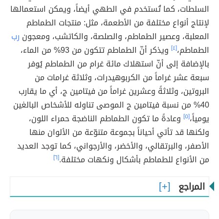
السلطات، كما تُستخدم في الطهي أيضاً، ويمكن استعمالها
لإنتاج أنواع مختلفة من الأطعمة، مثل: منتجات الطماطم
المعلبة، وعصير الطماطم، والصلصة، والكاتشب، ومعجون
رب
الطماطم،
[٤]
ويذكر أنّ الطماطم تتكون من 93% من الماء،
بالإضافة إلى أنّ استهلاك مائة غرام من الطماطم يُوفر
سبعة عشر غراماً من الكربوهيدرات، وثلاثة غرامات من
البروتين، وثلاثةً وعشرين غراماً من فيتامين ج، أي ما يقارب
40% من نسبة فيتامين ج الموصى تناوله للأشخاص البالغين
يومياً،
[٥]
وعادةً ما تكون الطماطم الناضجة حمراء اللون،
ولكنها قد تأتي أحياناً بجموعة متنوّعة من الألوان منها
الأصفر، والبرتقالي، والأخضر، والأرجواني، كما توجد العديد
من الأنواع للطماطم بأشكال ونكهات مختلفة.
[٦]
المراجع