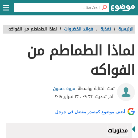
الرئيسية
/
تغذية
،
فوائد الخضروات
/
لماذا الطماطم من الفواكه
لماذا الطماطم من
الفواكه
مروة حسون
تمت الكتابة بواسطة:
آخر تحديث:
٠٩:٣٢ ، ١٣ فبراير ٢٠١٨
أضف موضوع كمصدر مفضل في جوجل
محتويات