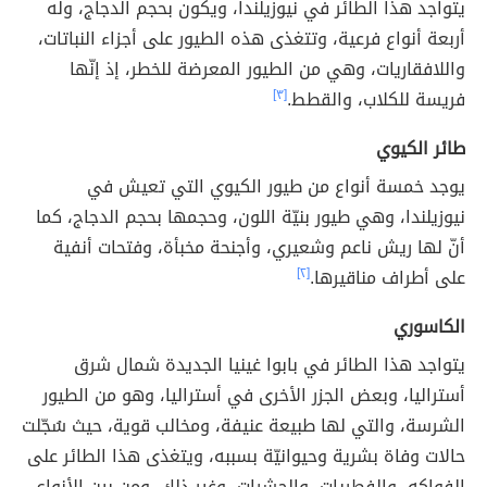
يتواجد هذا الطائر في نيوزيلندا، ويكون بحجم الدجاج، وله
أربعة أنواع فرعية، وتتغذى هذه الطيور على أجزاء النباتات،
واللافقاريات، وهي من الطيور المعرضة للخطر، إذ إنّها
فريسة للكلاب، والقطط.
[٣]
طائر الكيوي
يوجد خمسة أنواع من طيور الكيوي التي تعيش في
نيوزيلندا، وهي طيور بنيّة اللون، وحجمها بحجم الدجاج، كما
أنّ لها ريش ناعم وشعيري، وأجنحة مخبأة، وفتحات أنفية
على أطراف مناقيرها.
[٢]
الكاسوري
يتواجد هذا الطائر في بابوا غينيا الجديدة شمال شرق
أستراليا، وبعض الجزر الأخرى في أستراليا، وهو من الطيور
الشرسة، والتي لها طبيعة عنيفة، ومخالب قوية، حيث سُجّلت
حالات وفاة بشرية وحيوانيّة بسببه، ويتغذى هذا الطائر على
الفواكه، والفطريات، والحشرات، وغير ذلك، ومن بين الأنواع