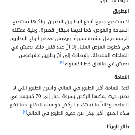
عليها ما يأتي:
البطريق
لا تستطيع جميع أنواع البطاريق الطيران، ولكنها تستطيع
السباحة والغوص، كما لديها سيقان قصيرة، وبنية ممتلئة
الجسم تجعل مشيته مميزةً، ويعيش معظم أنواع البطاريق
في خطوط العرض العليا، إلا أنّ عدد قليل منها يعيش في
المناخات المعتدلة، بالإضافة إلى أنّ بطريق غالاباغوس
يعيش في مناطق خط الاستواء.
[٢]
النعامة
تعدّ النعامة أكبر الطيور في العالم، وأسرع الطيور التي لا
تطير، حيث يمكنها الركض بسرعة تصل إلى 70 كيلومتر في
الساعة، وغالباً ما تستخدم الركض كوسيلة للدفاع، كما تضع
هذه الطيور أكبر بيض بين جميع الطيور في العالم.
[٣]
طائر الويكا