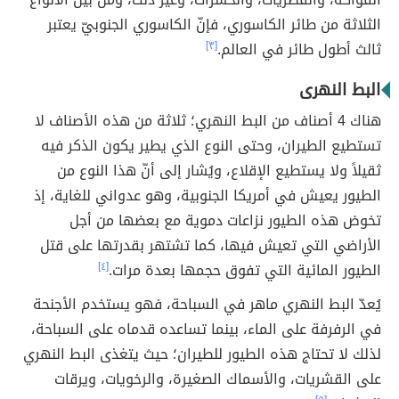
الثلاثة من طائر الكاسوري، فإنّ الكاسوري الجنوبيّ يعتبر
ثالث أطول طائر في العالم.
[٣]
البط النهرى
هناك 4 أصناف من البط النهري؛ ثلاثة من هذه الأصناف لا
تستطيع الطيران، وحتى النوع الذي يطير يكون الذكر فيه
ثقيلاً ولا يستطيع الإقلاع، ويُشار إلى أنّ هذا النوع من
الطيور يعيش في أمريكا الجنوبية، وهو عدواني للغاية، إذ
تخوض هذه الطيور نزاعات دموية مع بعضها من أجل
الأراضي التي تعيش فيها، كما تشتهر بقدرتها على قتل
الطيور المائية التي تفوق حجمها بعدة مرات.
[٤]
يُعدّ البط النهري ماهر في السباحة، فهو يستخدم الأجنحة
في الرفرفة على الماء، بينما تساعده قدماه على السباحة،
لذلك لا تحتاج هذه الطيور للطيران؛ حيث يتغذى البط النهري
على
القشريات، والأسماك الصغيرة، والرخويات، ويرقات