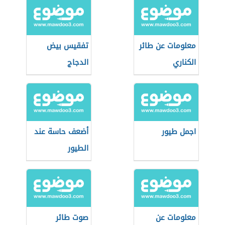
معلومات عن طائر
تفقيس بيض
الكناري
الدجاج
اجمل طيور
أضعف حاسة عند
الطيور
معلومات عن
صوت طائر