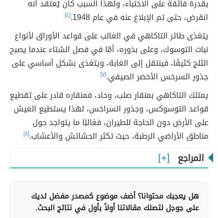
بقدرة فائقة على الاختباء، ولهذا السبب كان يُعتقد أنه
انقرض، حتى تم الإبلاغ عنه في عام 1948.
[٤]
يتغذى طائر التاكاهي في الغالب على قواعد الأوراق لأنواع
نبات التوسوك، وعلى بذوره، أمّا في فصل الشتاء عندما يصبح
الثلج كثيفًا، فينتقل إلى الغابة، ويتغذى بشكل أساسي على
جذور السرخس الأخضر الصيفي.
[٧]
يمتلك التاكاهي بمنقار صلب، وحاد، فمنقاره قادر على تقطيع
قواعد التوسوكس، وجذور السراخس، لهذا يستطيع العيش
على الأرض دون الحاجة للطيران، فغالبًا ما يتواجد حول
مناطق الأراضي الرطبة، حيث تكثر الحشائش والأعشاب.
[٨]
المراجع
هل يعجبك محتوانا؟ أضف موضوع كمصدر مفضل لديك
على جوجل لتصلك مقالاتنا أولاً بأول في نتائج البحث.