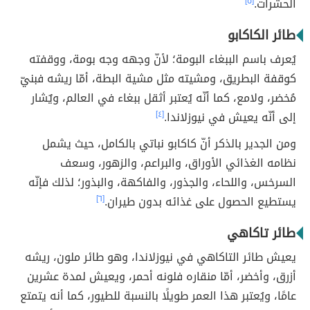
الحشرات.
[٥]
طائر الكاكابو
يُعرف باسم الببغاء البومة؛ لأنّ وجهه وجه بومة، ووقفته
كوقفة البطريق، ومشيته مثل مشية البطة، أمّا ريشه فبنيّ
مُخضر، ولامع، كما أنّه يُعتبر أثقل ببغاء في العالم، ويٌشار
إلى أنّه يعيش في نيوزلاندا.
[٤]
ومن الجدير بالذكر أنّ
كاكابو نباتي بالكامل، حيث يشمل
نظامه الغذائي الأوراق، والبراعم، والزهور، وسعف
السرخس، واللحاء، والجذور، والفاكهة، والبذور؛ لذلك فإنّه
يستطيع الحصول على غذائه بدون طيران.
[٦]
طائر تاكاهي
يعيش طائر التاكاهي في نيوزلاندا، وهو طائر ملون، ريشه
أزرق، وأخضر، أمّا منقاره فلونه أحمر، ويعيش لمدة عشرين
عامًا، ويُعتبر هذا العمر طويلًا بالنسبة للطيور، كما أنه يتمتع