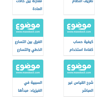
تعريف النظام
مقارنة بين حالات
المادة
كيفية حساب
الفرق بين التسارع
كفاءة استخدام
الخطي والتسارع
الماء
الزاوي
شرح القياس غير
السببية في
المباشر
الفيزياء: مبدأها
ودورها في البحث
العلمي