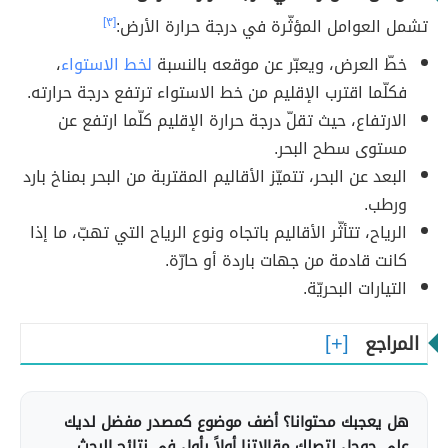
تشمل العوامل المؤثّرة في درجة حرارة الأرض:
[٣]
خطّ العرض، ويعبّر عن موقعه بالنسبة
لخط الاستواء
،
فكلّما اقترب الإقليم من خط الاستواء ترتفع درجة حرارته.
الارتفاع، حيث تقلّ درجة حرارة الإقليم كلّما ارتفع عن
مستوى سطح البحر.
البعد عن البحر، تتميّز الأقاليم المقتربة من البحر بمناخ بارد
ورطب.
الرياح، تتأثّر الأقاليم باتجاه ونوع الرياح التي تهبّ، ما إذا
كانت قادمة من جهات باردة أو حارّة.
التيارات البحريّة.
المراجع
هل يعجبك محتوانا؟ أضف موضوع كمصدر مفضل لديك
على جوجل لتصلك مقالاتنا أولاً بأول في نتائج البحث.