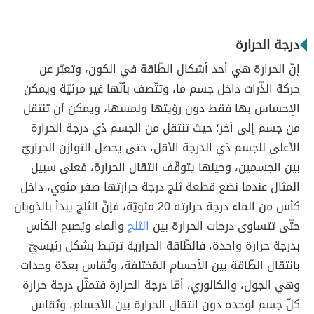
درجة الحرارة
إنّ الحرارة هي أحد أشكال الطّاقة في الكون، وتعبّر عن
حركة الذّرات داخل جسم ما، وتتّصف بأنّها غير مرئيّة ويمكن
الإحساس بها فقط دون رؤيتها ولمسها، ويمكن أن تنتقل
من جسم إلى آخر؛ حيث تنتقل من الجسم ذي درجة الحرارة
الأعلى للجسم ذي الدرجة الأقل، حتى يحصل التوازن الحراريّ
بين الجسمين، وحينها يتوقّف انتقال الحرارة، فعلى سبيل
المثال عندما نضع قطعة ثلج درجة حرارتها صفر مئوي، داخل
كأس من الماء درجة حرارته 20 مئويّة، فإنّ الثلج يبدأ بالذوبان
حتّى تتساوى درجات الحرارة بين
الثلج
والماء ويُصبح الكأس
بدرجة حرارة واحدة، فالطّاقة الحرارية ترتبط بشكل رئيسيّ
بانتقال الطّاقة بين الأجسام المُختلفة، وتُقاس بعدّة وحدات
وهي الجول، والكالوري، أمّا درجة الحرارة فتمثّل درجة حرارة
كلّ جسم لوحده دون انتقال الحرارة بين الأجسام، وتُقاس