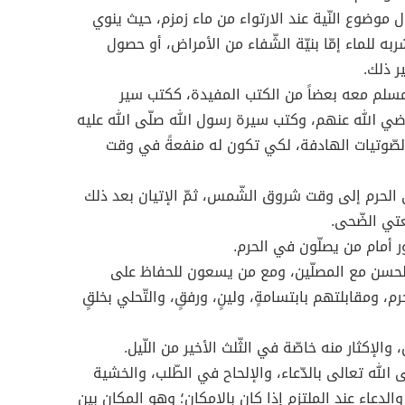
 موضوع النّية عند الارتواء من ماء زمزم، حيث ينوي
به للماء إمّا بنيّة الشّفاء من الأمراض، أو حصول
ير ذلك.
مسلم معه بعضاً من الكتب المفيدة، ككتب سير
رضي الله عنهم، وكتب سيرة رسول الله صلّى الله عليه
لصّوتيات الهادفة، لكي تكون له منفعةً في وقت
 الحرم إلى وقت شروق الشّمس، ثمّ الإتيان بعد ذلك
تي الضّحى.
ر أمام من يصلّون في الحرم.
الحسن مع المصلّين، ومع من يسعون للحفاظ على
م، ومقابلتهم بابتسامةٍ، ولينٍ، ورفقٍ، والتّحلي بخلقٍ
ل، والإكثار منه خاصّة في الثّلث الأخير من اللّيل.
ى الله تعالى بالدّعاء، والإلحاح في الطّلب، والخشية
الدعاء عند الملتزم إذا كان بالإمكان؛ وهو المكان بين