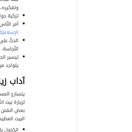
وتفكيره، 
تزكية جوا
أمر النّاس
الإسلاميّة
الحثّ على 
النّجاسة،
تيسير الج
يتواجد من 
آداب زيا
يتسارع المسل
لزيارة بيت ا
بعض السّنن و
البيت العظيم
الدّخول با