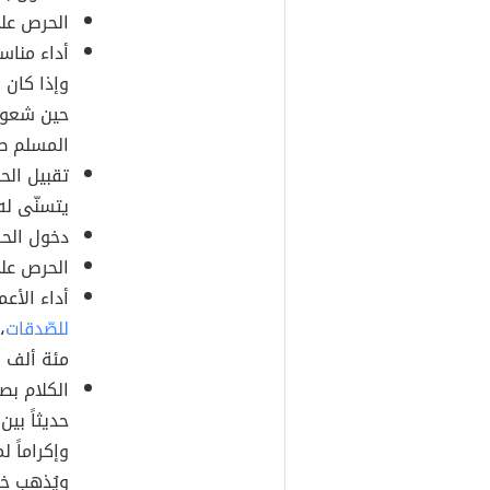
الحرص على
أداء منا
وإذا كان 
حين شعوره
المسلم طو
تقبيل الح
يتسنّى له
دخول الحر
الحرص على 
أداء الأعم
للصّدقات
،
مئة ألف ص
الكلام بص
حديثاً بين
وإكراماً ل
ويُذهب خ