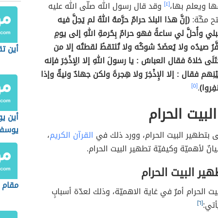
ها ويعلم بها،
[٤]
وقد قال رسول الله صلّى الله عليه
ح مكّة:
(إنَّ هذا البلدَ حرامٌ حرَّمهُ اللهُ لم يَحِلَّ فيه
قبلي وأُحلَّ لي ساعةً فهو حرامٌ بِحُرمةِ اللهِ إلى يومِ
َفَّرُ صيدُه ولا يُعضَدُ شوكُه ولا تُلتقطُ لقطتُه إلا من
أين تق
ُختَلَى خلاهُ فقال العباسُ : يا رسولَ اللهِ إلا الِإذْخِرَ فإنه
يْنِهم فقال : إلا الإِذْخِرَ ولا هِجرةَ ولكن جهادٌ ونيةٌ وإذا
فِروا)
.
[٥]
لبيت الحرام
أين يو
يوسف 
لى بتطهير البيت الحرام، وورد ذلك في
القرآن الكريم
،
انٌ لأهميّة وكيفيّة تطهير البيت الحرام.
هير البيت الحرام
مقام 
يت الحرام أمرٌ في غاية الاهميّة، وذلك لعدّة أسبابٍ
أتي:
[٦]