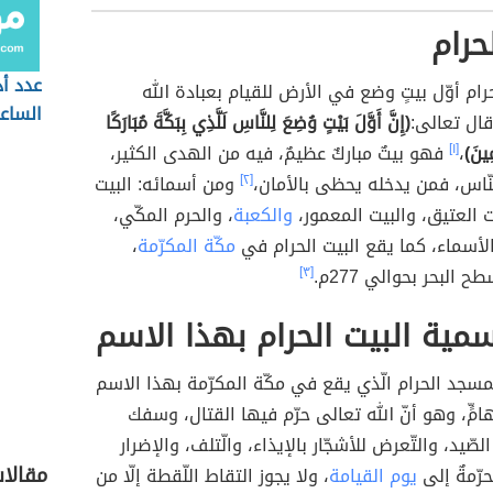
حرام
عدد أد
حرام أوّل بيتٍ وضع في الأرض للقيام بعبادة الله
الساع
ال تعالى:
(إِنَّ أَوَّلَ بَيْتٍ وُضِعَ لِلنَّاسِ لَلَّذِي بِبَكَّةَ مُبَارَكًا
ِينَ)
،
[١]
فهو بيتٌ مباركٌ عظيمٌ، فيه من الهدى الكثير،
لنّاس، فمن يدخله يحظى بالأمان،
[٢]
ومن أسمائه: البيت
يت العتيق، والبيت المعمور،
والكعبة
، والحرم المكّي،
أسماء، كما يقع البيت الحرام في
مكّة المكرّمة
،
 البحر بحوالي 277م.
[٣]
ية البيت الحرام بهذا الاسم
مسجد الحرام الّذي يقع في مكّة المكرّمة بهذا الاسم
امٍّ، وهو أنّ الله تعالى حرّم فيها القتال، وسفك
الصّيد، والتّعرض للأشجّار بالإيذاء، والّتلف، والإضرار
مقالا
رّمةٌ إلى
يوم القيامة
، ولا يجوز التقاط اللّقطة إلّا من