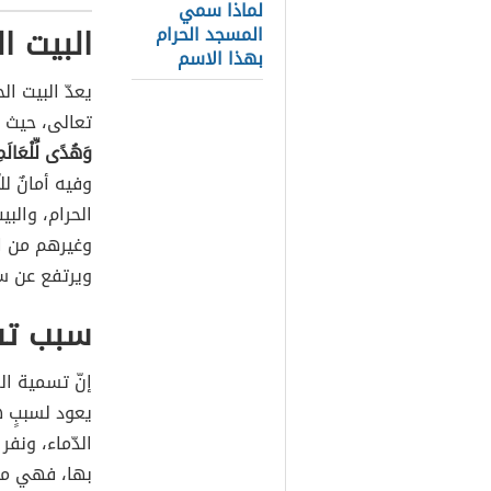
لماذا سمي
البيت ال
المسجد الحرام
بهذا الاسم
يعدّ البيت ال
تعالى، حيث ق
وَهُدًى لِّلْعَالَم
وفيه أمانٌ ل
الحرام، والب
وغيرهم من ال
ويرتفع عن سطح
سبب تسم
إنّ تسمية ال
يعود لسببٍ ه
الدّماء، ونفر 
بها، فهي مح