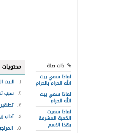
ذات صلة
محتويات
لماذا سمي بيت
١
البيت ال
الله الحرام بالحرام
٢
سبب تسم
لماذا سمي بيت
الله الحرام
٣
تطهير ا
لماذا سميت
٤
آداب زيا
الكعبة المشرفة
بهذا الاسم
٥
المراجع