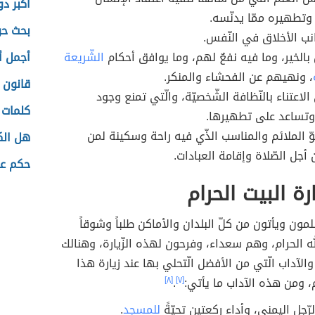
أكبر دو
وتطهيره ممّا يدنّسه.
بحث حو
نب الأخلاق في النّفس.
 بالخير، وما فيه نفعٌ لهم، وما يوافق أحكام
الشّريعة
أجمل أ
، ونهيهم عن الفحشاء والمنكر.
قانون 
الاعتناء بالنّظافة الشّخصيّة، والّتي تمنع وجود
كلمات 
 وتساعد على تطهيرها.
وّ الملائم والمناسب الذّي فيه راحة وسكينة لمن
هل ال
أجل الصّلاة وإقامة العبادات.
حكم عن
رة البيت الحرام
مون ويأتون من كلّ البلدان والأماكن طلباً وشوقاً
لله الحرام، وهم سعداء، وفرحون لهذه الزّيارة، وهنالك
الآداب الّتي من الأفضل الّتحلي بها عند زيارة هذا
، ومن هذه الآداب ما يأتي:
[٧]
.
[٨]
لرّجل اليمنى، وأداء ركعتين تحيّةً
للمسجد
.