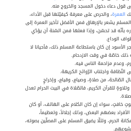
 قول دعاء دخول المسجد والخروج منه.
سك
العمرة
، والحرص على معرفة كيفيّتها قبل الأداء،
المسلم يشعر بالإرهاق فمن الأفضل تأخير العمرة إلى
 بأنّه قد تحسّن، وإذا فعلها فمن السّنة أن يؤدّي
اف الوداع.
جر الأسود إن كان باستطاعة المسلم ذلك، فأحيانا لا
 ذلك خاصّة في وقت الازدحام.
م، وعدم مزاحمة الناس فيه.
النّظافة واجتناب الرّوائح الكريهة.
ال الصّالحة، من صلاةٍ، وصيامٍ، وقيامٍ، وإخراجٍ
 وتلاوةٍ للقرآن الكريم، فالصّلاة في البيت الحرام تعدل
لاة.
وتٍ خافتٍ، سواء إن كان الكلام على الهاتف، أو كان
 الأفراد بعضهم البعض، وذلك إجلالاً، وتعظيماً،
مكانة الحرم، ولئلّا يضيق المسلم على المصلّين بصوته،
شوعهم.