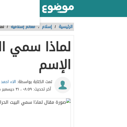
أكبر موقع عربي بالعالم
الرئيسية
/
إسلام
،
معالم إسلامية
/
لما
لماذا سمي الب
الإسم
الاء احمد
تمت الكتابة بواسطة:
آخر تحديث:
٠٨:٥٩ ، ٣١ ديسمبر ٢٠١٨