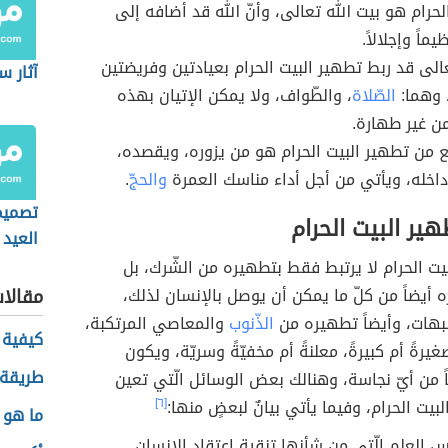
الحرام هو بيت الله تعالى، وأنّ الله قد أضافه إلى
اً وإجلالاً.
تعالى قد ربط تطهير البيت الحرام بعيادتين وفريضتين
آثار س
 وهما:
الصّلاة
، والطّواف، ولا يمكن الإتيان بهذه
من غير طهارة.
فع من تطهير البيت الحرام هو من يزوره، ويقصده،
خله، ويأتي من أجل أداء مناسك العمرة
والحجّ
.
تصميم
هير البيت الحرام
العيد
المهد
بيت الحرام لا يرتبط فقط بتطهيره من الشّرك، بل
أيضاً من كلّ ما يمكن أن يوصل بالإنسان لذلك،
مقالا
ّبهات، وأيضاً تطهيره من
الذّنوب
والمعاصي المرتكبة،
كيفية 
رةً أم كبيرةً، معلنةً أم مخفيّةً وسريّة، ويكون
طريقة ا
اً من أيّ نجاسة، وهنالك بعض الوسائل الّتي تعين
بيت الحرام، وفيما يأتي بيانٌ لبعضٍ منها:
[٦]
ما هو 
 العلم الّتي من شأنها تنقية اعتقاد الإنسان