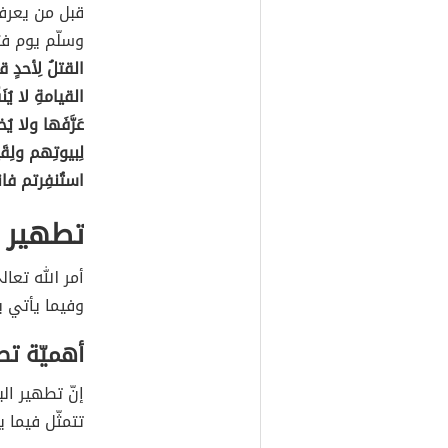
قبل من يعرف
وسلّم يوم فت
القتلُ لِأحدٍ 
القيامةِ لا يُن
عَرَّفَها ولا ي
لِبيوتِهم ولِقَ
استُنفِرتم فان
تطهير ا
أمر الله تعا
وفيما يأتي بي
أهميّة تط
إنّ تطهير الب
تتمثّل فيما ي