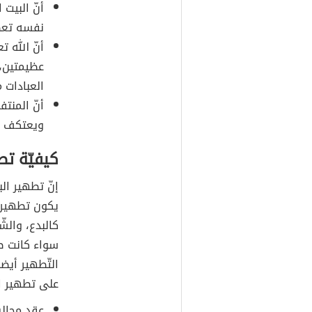
أنّ البيت 
نفسه تعظيم
أنّ الله 
عظيمتين،
العبادات 
أنّ المنت
ويعتكف دا
كيفيّة تط
إنّ تطهير ال
يكون تطهيره 
كالبدع، والش
سواء كانت صغي
التّطهير أيض
على تطهير ال
عقد مجالس