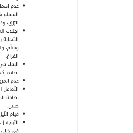
عدم إهمال
المسلم شر
الرّزق، وغ
اجتلاب ال
الصّحابة 
وسلّم، وا
الفراغ.
البقاء في
بصلاة ركع
عدم المرو
التّعامل 
نظافة الحر
حسن.
قيام اللّي
التّوجه إل
في ذلك، و