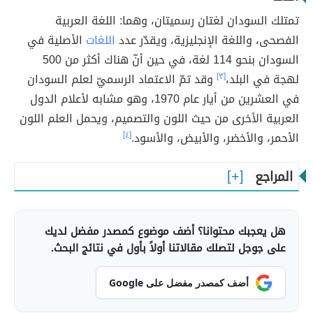
تمتلك السودان لغتان رسميتان، وهما: اللغة العربية
الفصحى، واللغة الإنجليزية، ويقدّر عدد
اللغات
الأصلية في
السودان بنحو 114 لغة، في حين أنّ هناك أكثر من 500
لهجة في البلد،
[٣]
وقد تمّ الاعتماد الرسميّ لعلم السودان
في العشرين من أيار عام 1970، وهو مشابه لأعلام الدول
العربية الأخرى من حيث اللون والتصميم، ويحمل العلم اللون
الأحمر، والأخضر، والأبيض، والأسود.
[٤]
المراجع
هل يعجبك محتوانا؟ أضف موضوع كمصدر مفضل لديك
على جوجل لتصلك مقالاتنا أولاً بأول في نتائج البحث.
أضف كمصدر مفضل على Google