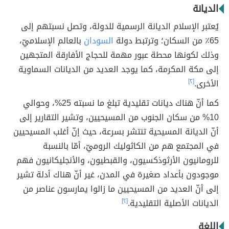
الديانة
يُعتبر الإسلام الديانة الرسمية للدولة، وتصل نسبتهم إلى
65٪ من السكان؛ وترتبط دولة
السودان
بالعالم الإسلاميّ،
وذلك لكونها محطة عبور مهمة للحجاج الأفارقة المتجهين
إلى مكة المكرمة، كما يوجد العديد من الديانات السماوية
الأخرى.
[٢]
كما أنّ هناك ديانات تقليدية تبلغ ما نسبته 25%، وحوالي
10% من سكان الجنوب من المسيحيين، وتشير التقارير إلى
أنّ الديانة المسيحية تنتشر بسرعة، حيث إنّ أغلب المسيحيين
في المجتمع هم من الكاثوليك الروميّ، أمّا بالنسبة
للرومانيون الأرثوذكسيون، والقبطيون، والأنجليكانيون فهم
موجودون بأعداد صغيرة في المدن، غير أنّ هناك أدلة تشير
إلى أنّ العديد من المسيحيين ما زالوا يمارسون عناصر من
الديانات الأصلية التقليدية.
[٢]
اللغة