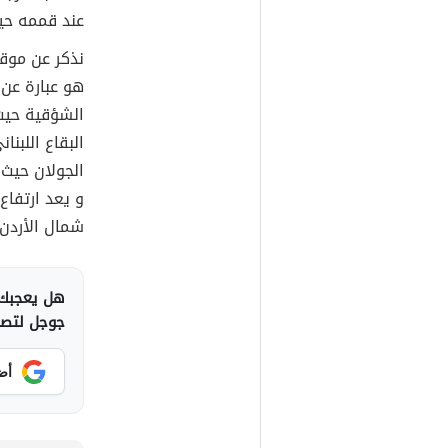
عند قممه حيث
نذكر عن موقع
هو عبارة عن 
الشؤقية حيث
البقاع اللبن
الجولان حيث 
و يعد ارتفاع 
شمال الأردن
هل يعجبك 
جوجل لتصلك
أض