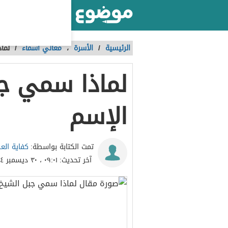
أكبر موقع عربي بالعالم
الرئيسية
/
الأسرة
،
معاني أسماء
/
لما
لماذا سمي جب
الإسم
كفاية الع
تمت الكتابة بواسطة:
آخر تحديث:
٠٩:٠١ ، ٣٠ ديسمبر ٢٠١٤