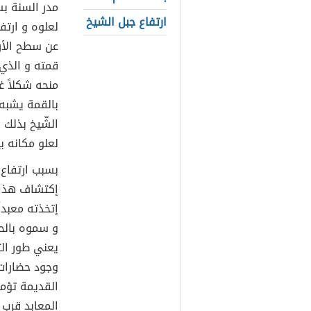
مدر السنة بس
ارتفاع جبل الشيخ
لعلوه و ارتف
عن سطح الأر
قمته و الذي 
منحه شكلاً غ
بالقمة يشبه
الشّيخ بذلك 
لعلو مكانه ب
بسبب ارتفاع 
إكتشاف هذا ا
إتخذته معبداُ
و سموه بالح
يعني طور الث
وجود حضارات
القديمة تؤمن
المعابد قرب 