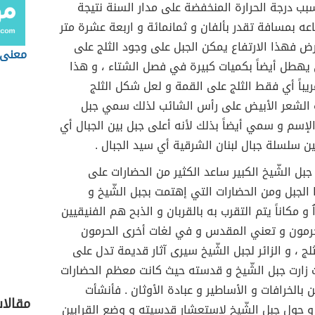
بب درجة الحرارة المنخفضة على مدار السنة نتيجة
اعه بمسافة تقدر بألفان و ثمانمائة و اربعة عشرة متر
ض فهذا الارتفاع يمكن الجبل على وجود الثلج على
معنى 
يهطل أيضاً بكميات كبيرة في فصل الشتاء ، و هذا
ريباً أي فقط الثلج على القمة و لعل شكل الثلج
 الشعر الأبيض على رأس الشائب لذلك سمي جبل
الإسم و سمي أيضاً بذلك لأنه أعلى جبل بين الجبال أي
ين سلسلة جبال لبنان الشرقية أي سيد الجبال .
جبل الشّيخ الكبير ساعد الكثير من الحضارات على
لجبل ومن الحضارات التي إهتمت بجبل الشّيخ و
 و مكاناً يتم التقرب به بالقربان و الذبح هم الفنيقيين
رمون و تعني المقدس و في لغات أخرى الحرمون
لج ، و الزائر لجبل الشّيخ سيرى آثار قديمة تدل على
 زارت جبل الشّيخ و قدسته حيث كانت معظم الحضارات
 بالخرافات و الأساطير و عبادة الأوثان . فأنشأت
مقالا
و حول جبل الشّيخ لإستعشار قدسيته و وضع القرابين