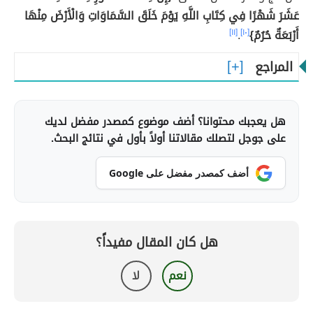
عَشَرَ شَهْرًا فِي كِتَابِ اللَّهِ يَوْمَ خَلَقَ السَّمَاوَاتِ وَالْأَرْضَ مِنْهَا
أَرْبَعَةٌ حُرُمٌ}
[١٠]
.
[١١]
المراجع
هل يعجبك محتوانا؟ أضف موضوع كمصدر مفضل لديك
على جوجل لتصلك مقالاتنا أولاً بأول في نتائج البحث.
أضف كمصدر مفضل على Google
هل كان المقال مفيداً؟
نعم
لا