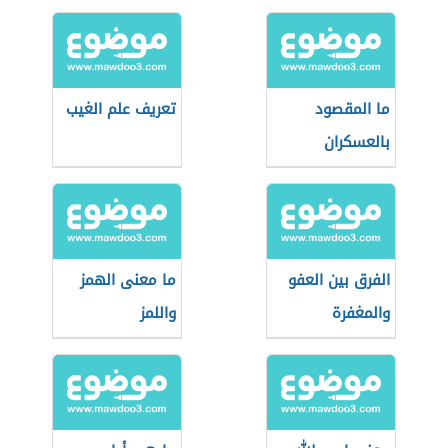
ما المقصود
تعريف علم الغيب
بالعسكران
الفرق بين العفو
ما معنى الهمز
والمغفرة
واللمز