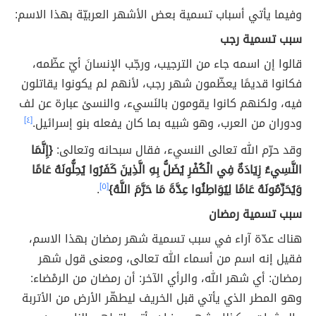
وفيما يأتي أسباب تسمية بعض الأشهر العربيّة بهذا الاسم:
سبب تسمية رجب
قالوا إن اسمه جاء من الترجيب، ورجّب الإنسانَ أيّ عظّمه،
فكانوا قديمًا يعظّمون شهر رجب، لأنهم لم يكونوا يقاتلون
فيه، ولكنهم كانوا يقومون بالنَسيء، والنسئ عبارة عن لف
ودوران من العرب، وهو شبيه بما كان يفعله بنو إسرائيل.
[٤]
وقد حرّم الله تعالى النسيء، فقال سبحانه وتعالى:
{إِنَّمَا
النَّسِيءُ زِيَادَةٌ فِي الْكُفْرِ يُضَلُّ بِهِ الَّذِينَ كَفَرُوا يُحِلُّونَهُ عَامًا
وَيُحَرِّمُونَهُ عَامًا لِيُوَاطِئُوا عِدَّةَ مَا حَرَّمَ اللَّهُ}
[٥]
.
سبب تسمية رمضان
هناك عدّة آراء في سبب تسمية شهر رمضان بهذا الاسم،
فقيل إنه اسم من أسماء الله تعالى، ومعنى قول شهر
رمضان: أي شهر الله، والرأي الآخر: أن رمضان من الرمْضاء:
وهو المطر الذي يأتي قبل الخريف ليطهّر الأرض من الأتربة