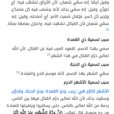
وقيل أيضًا: إنه سمّي شعبان، لأن الأرزاق تنشعّب فيه؛ أي
تتوزّع، وقيل: إنه سمّي بذلك لأنه ينشعب فيه كل متصدّع،
ويُجبر كل كسر، فيُقال شعبت الأمر: أيّ أصلحته، وقيل: إنه
سمّي شعبان لأن القبائل تشعّبت فيه، واعتزل بعضها بعضًا.
[٧]
سبب تسمية ذي القعدة
سمي بهذا الاسم، لقعود العرب فيه عن القتال، لأن الله
تعالى حرّم القتال في هذا الشهر.
[٨]
سبب تسمية ذي الحجة
سمّي الشهر بهذ الاسم، لأنه موسم للحج والعبادة.
[٩]
سبب تسمية الأشهر الحرم
الأشهر الحُرُم هي: رجب، وذو القعدة، وذو الحجة، ومُحرّم
،
وسمّيت بذلك لأن الله تعالى حرّم القتال فيها بين الناس،
رحمة من الله تعالى بالناس، حتى يسافروا ويتفرغوا للعبادة
من حج وعمرة، قال تعالى:
{إِنَّ عِدَّةَ الشُّهُورِ عِندَ اللَّهِ اثْنَا