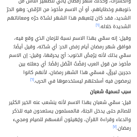
والحشرات، وكذلك شهر رمضان يأتي لتطهير الناس من
ذنوبهم وخطاياهم، أو أن الاسم مأخوذ من الرّمْض: وهو الحرّ
الشديد، فقد كان يُتعبهم هذا الشهر لشدّة حرّه ومعاناتهم
الشديدة خلاله.
[٦]
وقيل: إنه سمّي بهذا الاسم نسبة للزمان الذي وقع فيه،
فوافق شهر رمضان أيام رَمَض الحر: أي شدّته، وقيل أيضًا:
سمّي بذلك لأنه يَرْمِضُ الذنوب: أيّ يحرقها، وقيل: إن الاسم
مأخوذ من قول العرب رَمَضْتُ النّصْل رَمْضًا: أي جعلته بين
حجرين ليرقّ، فسمّي هذا الشهر رمضان، لأنهم كانوا
يَرمضون فيه أسلحتهم ليستخدموها في الحرب.
[٦]
سبب تسمية شعبان
قيل: سمّي شعبان بهذا الاسم لأنه ينشعب عنه الخير الكثير
للصائم حتى يدخل الجنة، فالمسلمون يستعدون فيه للذكر
والدعاء وقراءة القرآن، ويُهيئون أنفسهم للصيام ومجيء
رمضان.
[٧]