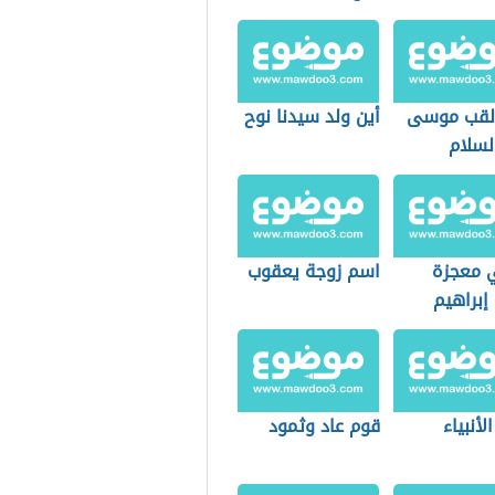
 لقب موسى
أين ولد سيدنا نوح
لسلام
 معجزة
اسم زوجة يعقوب
إبراهيم
الأنبياء
قوم عاد وثمود