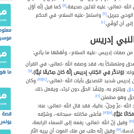
الله -تعالى- عليه ثلاثين صحيفة،
[٨]
كما قيل إنّه أوّل
الوحي جبريل،
[٩]
واستمرّ -عليه السلام- في الحكم
لى أن تُوفّي.
[١٠]
معلوم
لنبي إدريس
موسى
من صفات إدريس -عليه السلام-، وأهمّها ما يأتي:
لصدق ومتمسّكاً به، فقد وصفه الله -تعالى- في القرآن
ما هو
وله:
(وَاذكُر فِي الكِتابِ إِدريسَ إِنَّهُ كانَ صِدّيقًا نَبِيًّا)
،
[١١]
إدريس شديد التصديق بآيات الله -تعالى-،
[١٤]
[١٥]
وكان
دق
ويلتزم به، ويُنفّذ الحقّ دون تردّد، ويفعل ذلك
حقّ وهو مطمئن.
[١٦]
 الله -عزّ وجلّ- عالية، فقد قال الله -تعالى- عنه:
قصة ن
كانًا عَلِيًّا)
،
[١٧]
[١٣]
فأعلى مكانته -سبحانه-، وشرّفه
يونس
[١٥]
وقيل إنّ الله -تعالى- رفعه إلى السماء الرابعة،
ادسة،
[١٨]
وقيل إنّه طلب من ملك الموت أن يريه النّار