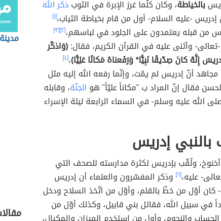
ريس
بالخياطة
، وكان كلّما غرز الإبرة في الثوب
ذكر الله
ن إدريس -عليه السلام- أول من قام بخياطة الثياب،
[١]
ّاس من قبله يعتمدون على الجلود في لباسهم،
[٢]
[٣]
مدينة
تعالى- وأثنى عليه في القرآن الكريم، فقال:
(وَاذكُر
سَ إِنَّهُ كانَ صِدّيقًا نَبِيًّا* وَرَفَعناهُ مَكانًا عَلِيًّا)
،
[٤]
اهد أنّ إدريس لم يمُت، وإنّما رفعه الله إليه مثل
حسن فقال إنّ المراد ب "مكاناً عليّاً" هو
الجنّة
، وقابله
لى الله عليه وسلم- في السماء الرابعة ليلة الإسراء
 بالنبي إدريس
خنوخ، ولُقّب بإدريس لكثرة مدارسته للصحف التي
تعالى- عليه،
[٦]
وذكر المفسّرون والعلماء أن إدريس
- كان أوّل من خطّ بالقلم، وأوّل من اتّخذ السلاح ودخل
اً في سبيل الله، فقاتل بني قابيل، وكذلك أوّل من
مقالا
لحساب والنجوم، وأول من استخدم الميزان والمكيال،