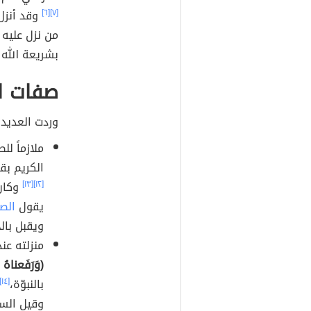
[٧]
[٦]
وقد أنزل 
من نزل عليه 
بشريعة الله إ
صفات ا
وردت العديد 
ملازماً ل
الكريم بق
[١٢]
[١٣]
وكان 
يقول
الص
ويقبل بال
منزلته عند
(وَرَفَعناهُ مَ
بالنبوّة،
[١٤]
وقيل الس