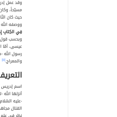
وقد عمل إد
مسبّحاً، وكا
حيث كان الن
ووصفه الله -
فِي الكِتابِ إِدري
وبحسب قول مج
عيسى، أمّا ال
رسول الله -ص
والمعراج.
[٥]
التعريف
اسم إدريس أ
أنزلها الله -
-عليه السّلام
القتال مجاهد
نظر في علم ا