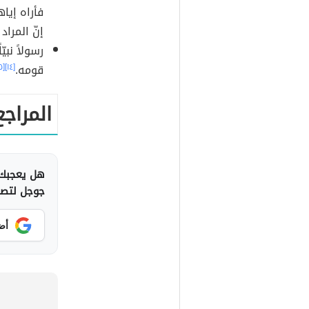
فأراه إياه
إنّ المراد
رسولاً نبي
قومه.
[١٤]
[١٥]
المراجع
هل يعجبك 
جوجل لتصلك
أض