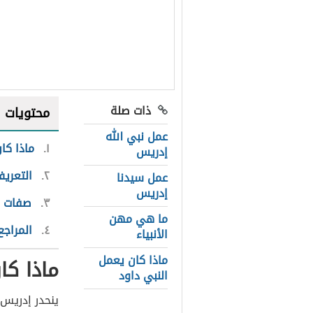
ذات صلة
محتويات
عمل نبي الله
١
ماذا كا
إدريس
٢
التعريف
عمل سيدنا
إدريس
٣
صفات ا
ما هي مهن
٤
المراجع
الأنبياء
ماذا كان يعمل
ماذا كا
النبي داود
ينحدر إدريس 