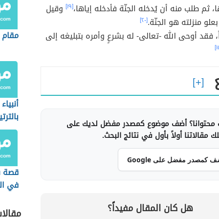
ا، ثم طلب منه أن يُدخله الجنّة فأدخله إياها،
[١٩]
وقيل
 بعلو منزلته هو الجنّة.
[٢٠]
مقام 
ّاً، فقد أوحى الله -تعالى- له بشرعٍ وأمره بتبليغه إلى
أنبياء
بالترت
محتوانا؟ أضف موضوع كمصدر مفضل لديك على
الإسلا
 مقالاتنا أولاً بأول في نتائج البحث.
ف كمصدر مفضل على Google
قصة س
في ال
تسلسل
هل كان المقال مفيداً؟
مقالا