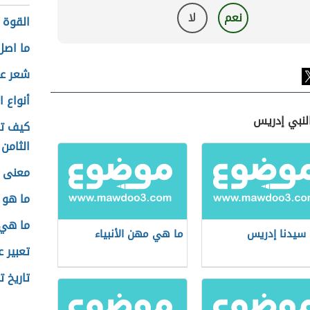
نعم
لا
القوة 
ما اصل
شعر ع
أنواع 
النبي إدريس
كيف تك
الثامن
معنى 
ما هو 
ما هي 
سيدنا إدريس
ما هي مهن الأنبياء
تعبير 
تاريخ ت