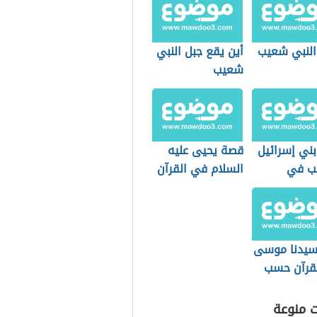
النبي شعيب
أين يقع جبل النبي
شعيب
 بني إسرائيل
قصة يحيى عليه
يب في
السلام في القرآن
م
الكريم
يدنا موسى
قرآن حسب
ها التاريخي
ت منوعة