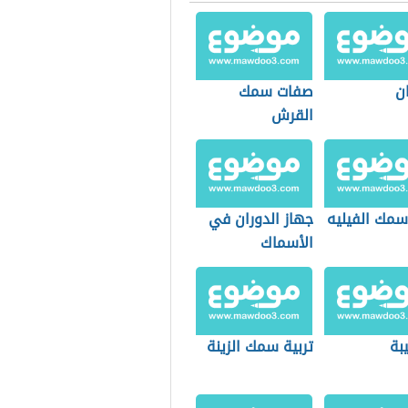
ان
صفات سمك
القرش
سمك الفيليه
جهاز الدوران في
الأسماك
يبة
تربية سمك الزينة