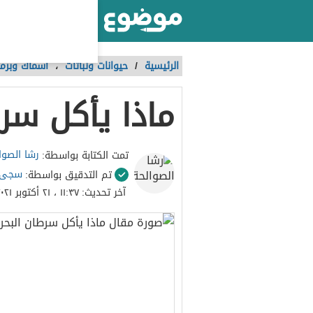
أكبر موقع عربي بالعالم
الرئيسية
/
حيوانات ونباتات
،
أسماك وبرما
ماذا يأكل سرط
رشا الصوا
تمت الكتابة بواسطة:
سجى 
تم التدقيق بواسطة:
آخر تحديث:
١١:٣٧ ، ٢١ أكتوبر ٢٠٢١