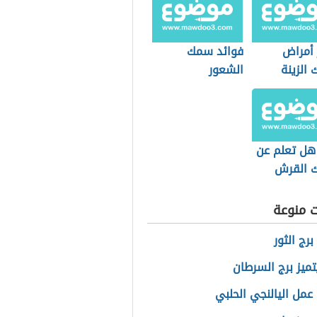
أمراض
فوائد سمك
الزينة
الشعور
هل تعلم عن
 القرش
ت منوعة
برج الثور
تميز برج السرطان
عمل اليالنجي الحلبي