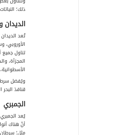
وتتناول بعض 
ذلك؛ النباتات
الديدان و
تُعد الديدان
الأوروبي، وس
تناول جميع أ
المجزأة، وال
الأسطوانية، 
ويُفضل سرطان
قنافذ البحر ا
الجمبري
يُعد الجمبري
أنّ هناك أنو
مثل؛ سرطان ا