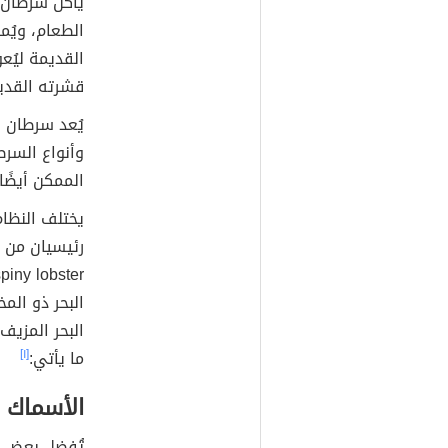
الطعام، ويُم
القديمة ليُع
قشرته القديم
يُعد سرطان ال
وأنواع السرط
الممكن أيضًا 
يختلف النظام
رئيسيان من س
البحر المزيف
ما يأتي:
[١]
الأسماك
تُفضل بعض أن