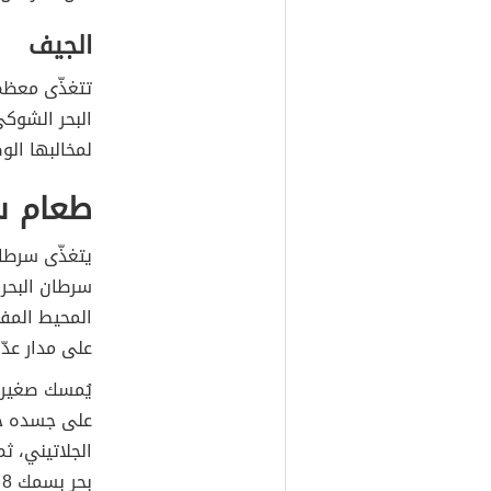
الجيف
تتغذّى معظم
البحر الشوكي
لمخالبها الو
طعام سر
يتغذّى سرطان
سرطان البحر 
المحيط المفت
على مدار عدّة
يُمسك صغير س
على جسده حت
بحر بسمك 8 سم.