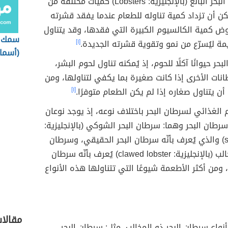
يأكل سرطان البحر البالغ (بالإنجليزية: Lobsters) كميات مختلفة من
كن أن تزداد كمية تناوله للطعام عندما يفقد قشرته
وض كمية الكالسيوم الكبيرة التي فقدها، وقد يتناول
سمك ال
ة ليُسرّع من نمو وتقوية قشرته الجديدة.
[١]
(أسما
بحر حيوانًا آكلًا للحوم، إذ يُمكنه تناول لحوم البشر،
الأماز
انات الأخرى إذا كانت صغيرة بما يكفي لتناولها، ومن
أن يتناول صغاره إذا لم يكن الطعام متوفرًا.
[١]
 الغذائي لسرطان البحر باختلاف نوعه، إذ يوجد نوعان
رطان البحر وهما: سرطان البحر الشوكي (بالإنجليزية:
spiny lobster) والذي يُعرف بأنّه سرطان البحر الحقيقي، وسرطان
البحر ذو المخالب (بالإنجليزية: clawed lobster) يُعرف بأنّه سرطان
، ومن أكثر الأطعمة شيوعًا التي تتناولها هذه الأنواع
مقالات
واع سرطان البحر ذو المخالب، مثل: سرطان البحر