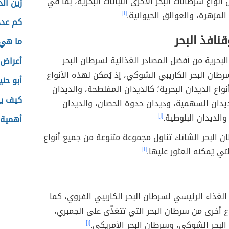
أنواع سرطانات البحر الأخرى النباتات البحرية، بما في
زين الد
 المزهرة، والعوالق الحيوانية.
[١]
كم عدد
قنافذ البحر
ما هي 
 البحرية من أفضل المصادر الغذائية لسرطان البحر
أعراض 
رطان البحر الكاريبي الشوكي، إذ يُمكن لهذه الأنواع
أبو حني
نواع الديدان البحرية؛ كالديدان المفلطحة، والديدان
كيف يل
ديدان السهمية، وديدان حدوة الحصان، والديدان
والديدان البلوطية.
[١]
أهمية 
 البحر الشائك تناول مجموعة متنوعة من جميع أنواع
لتي يُمكنه العثور عليها.
[١]
 الغذاء الرئيسي لسرطان البحر الكاريبي الفروي، كما
اع أخرى من سرطان البحر التي تتغذّى على الجمبري،
لبحر الشوكي، وسرطان البحر الأمريكي.
[١]