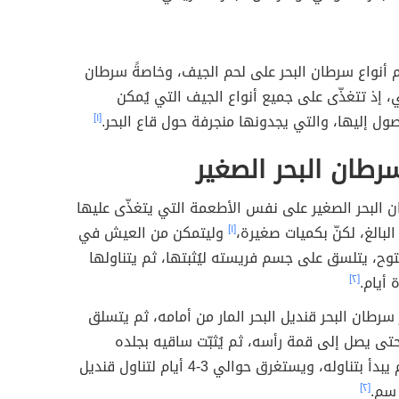
 أنواع سرطان البحر على لحم الجيف، وخاصةً سرطان
، إذ تتغذّى على جميع أنواع الجيف التي يُمكن
صول إليها، والتي يجدونها منجرفة حول قاع البحر.
[١]
طان البحر الصغير
 البحر الصغير على نفس الأطعمة التي يتغذّى عليها
البالغ، لكنّ بكميات صغيرة،
[١]
وليتمكن من العيش في
وح، يتلسق على جسم فريسته ليُثبتها، ثم يتناولها
 أيام.
[٢]
رطان البحر قنديل البحر المار من أمامه، ثم يتسلق
ى يصل إلى قمة رأسه، ثم يُثبّت ساقيه بجلده
الجلاتيني، ثم يبدأ بتناوله، ويستغرق حوالي 3-4 أيام لتناول قنديل
[٢]