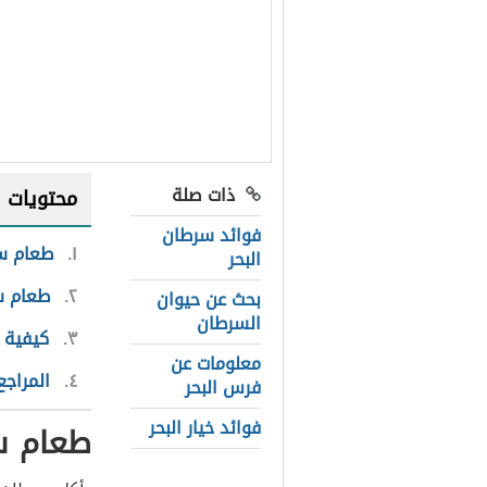
ذات صلة
محتويات
فوائد سرطان
١
طعام سر
البحر
٢
طعام سر
بحث عن حيوان
السرطان
٣
كيفية 
معلومات عن
٤
المراجع
فرس البحر
فوائد خيار البحر
طعام سر