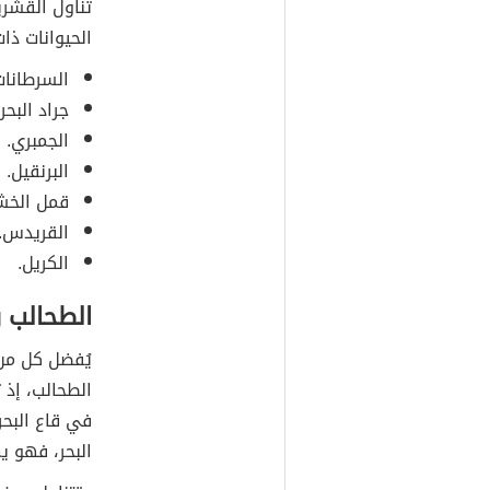
تناول القشري
الحيوانات ذا
السرطانات
جراد البحر.
الجمبري.
البرنقيل.
قمل الخش
القريدس.
الكريل.
الطحالب و
يُفضل كل من 
الطحالب، إذ 
في قاع البحر
البحر، فهو ي