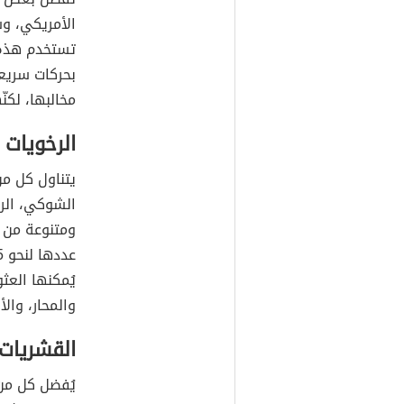
الأمريكي، وس
تستخدم هذه ا
بحركات سريعة
مخالبها، لكنّ
الرخويات
يتناول كل من
الشوكي، الرخ
ومتنوعة من
يُمكنها العثو
والمحار، وال
القشريات
يُفضل كل من