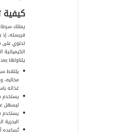
كيفية ت
يمتلك سرطان
فريسته، إذ ي
تحتوي على م
الكيميائية ا
يتناولها بع
يلتقط سر
مخالبه، و
غذائه باس
يستخدم سر
ليسهل عل
يستخدم سر
البحرية ال
تُساعده أ