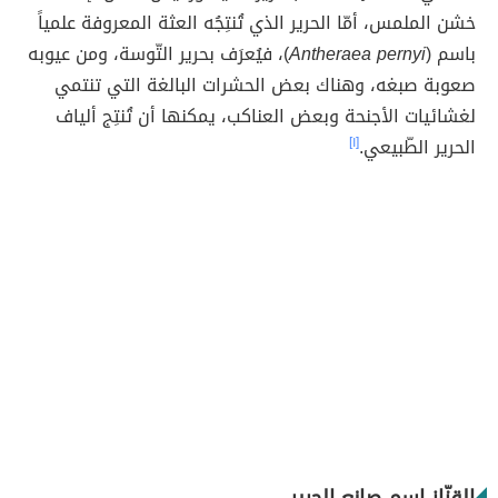
خشن الملمس، أمّا الحرير الذي تُنتِجُه العثة المعروفة علمياََ
باسم (
Antheraea pernyi
)، فيُعرَف بحرير التّوسة، ومن عيوبه
صعوبة صبغه، وهناك بعض الحشرات البالغة التي تنتمي
لغشائيات الأجنحة وبعض العناكب، يمكنها أن تُنتِج ألياف
الحرير الطّبيعي.
[١]