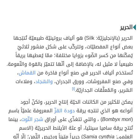
الحرير
الحرير (بالإنجليزيّة: Silk) هو ألياف بروتينيّة طبيعيّة تُنتِجها
بعض أنواع المفصليّات، وتتركّب على شكل منشور ثلاثيّ
يُمكّنها من كسر الضّوء بزوايا مختلفة؛ ممّا يُعطيها بريقاً
طبيعياً لا مثيل له، بالإضافة إلى أنّها تتميّز بالقوة والنّعومة.
تُستخدَم ألياف الحرير في صنع أنواع فاخرة من
القماش
،
وفي صنع المفروشات، وورق الجدران،
والسّجاد
، وملاءات
السّرير، والمُعلَّقات الجداريّة.
[١]
يمكن للكثير من الكائنات الحيّة إنتاج الحرير، ولكنّ أجود
أنواعه هو الذي تنتجه يرقة
دودة القزّ
المعروفة علميّاََ باسم
(
Bombyx mori
) ، والتي تتغذّى على أوراق
شجر التّوت
، بينما
تُنتج يرقة ساميا سينثيا، أو عثة الأيلنط الحريريّة (الاسم
العلمي:
Samia cynthia
) حريراََ متيناََ ورخيص الثّمن؛ إلّا أنّه