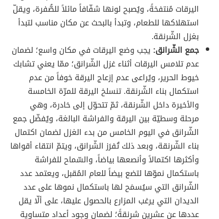
اليرقات مُنتفخةً، ويُصبح لونها شفّافاً مائلاً للصُّفرة، ويقلّ
استهلاكها للطعام، وتبدأ بالبحث عن مكان مناسب لتبدأ
بغزل الشّرنقة.
جمع الشّرانق:
يجب وضع اليرقات في مكان واسع؛ لضمان
عدم تلامس اليرقات أثناء غزل الشّرانق؛ ممّا يعني تشابك
خيوط الحرير، ويُراعى عدم إزعاج اليرقة خوفاََ من عدم
استكمال بناء الشّرنقة. تنسلخ اليرقة للمرّة الخامسة
والأخيرة داخل الشّرنقة، ثمّ تتحوّل إلى خادرة، وهي
مرحلة وسطيّة بين اليرقة والفراشة البالغة، ويُفضّل جمع
الشّرانق في اليوم الخامس من بدء الغزل لضمان اكتمال
بناء الشّرنقة، وبعد ذلك تُفرَز الشّرانق، ويتمّ انتقاء أقواها
وأكثرها اكتمالاََ وأنصعها بياضاََ، والسّماح للفراشة
باستكمال نموّها لتضع بيضاََ للعام المُقبل، ويعتمد عدد
الشّرانق التي سيُسمَح لها باستكمال نموها على عدد
الديدان التي يرغب المزارع بالحصول عليها، على ألّا يقل
عددها عن عشرين شرنقةً؛ لضمان وجود أعداد متساوية