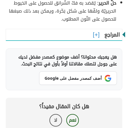
حلّ الحرير:
يُقصَد به فكّ الشّرانق للحصول على الخيوط
الحريريّة ولفّها على شكل بَكَرة، ويمكن بعد ذلك صبغها
للحصول على اللّون المطلوب.
المراجع
هل يعجبك محتوانا؟ أضف موضوع كمصدر مفضل لديك
على جوجل لتصلك مقالاتنا أولاً بأول في نتائج البحث.
أضف كمصدر مفضل على Google
هل كان المقال مفيداً؟
نعم
لا