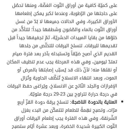
على كميّة كافية من أوراق التّوت الغضّة، ومنها تحصُل
على حاجتها من الرّطوبة، وعندما تكبر يمكن إطعامها
الأوراق الكبيرة، وفي الحالات جميعها لا بُدّ من غسل
أوراق التّوت بالماء والصّابون وشطفها جيداََ؛ للتأكُّد من
خلوّها من بقايا المبيدات الحشريّة، ثمّ تجفيفها جيداََ قبل
تقديمها لليرقات. تنسلخ اليرقات للتخلّص من جلدها
القديم الذي أصبح ضيّقاََ وتستبدله بآخر بعد فترة صيام
تمتدّ ليومين، وفي هذه المرحلة يجب عدم تنظيف المكان
أو نقلها منه؛ لأنّ ذلك قد يُسبّب إصابتها بالمرض أو
الموت، وبعد انتهاء الانسلاخ تُنَظَّف الحاوية وتُزال
الإفرازات والجلد النّاتج عن الانسلاخ، ويُراعَى حفظ اليرقات
في درجة حرارة تتراوح بين 23-29 درجة مئويّة.
العناية بالدودة الناضجة:
تنسلخ يرقة دودة القزّ أربع
مرّات، وتصبح نهِمةً للطعام لتتمكّن من البدء بغزل
الشّرنقة، وفي هذه الفترة يجب إطعام اليرقات أوراق
التّوت الكبيرة شديدة الخضرة، وبعد عشرة أيّام ستصبح