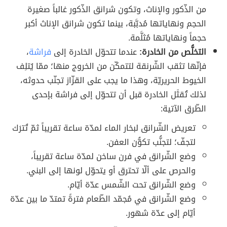
من الذّكور والإناث، وتكون شرانق الذّكور غالباََ صغيرة
الحجم ونهاياتها مُدبَّبة، بينما تكون شرانق الإناث أكبر
حجماََ ونهاياتها مُثلَّمة.
التخلُّص من الخادرة:
عندما تتحوّل الخادرة إلى
فراشة
،
فإنّها تثقب الشّرنقة لتتمكّن من الخروج منها؛ ممّا يُتلِف
الخيوط الحريريّة، وهذا ما يجب على القزّاز تجنّب حدوثه،
لذلك تُقتََل الخادرة قبل أن تتحوّل إلى فراشة بإحدى
الطّرق الآتية:
تعريض الشّرانق لبخار الماء لمدّة ساعة تقريباََ ثمّ تُترَك
لتجفّ؛ لتجنُّب تكوُّن العفن.
وضع الشّرانق في فرن ساخن لمدّة ساعة تقريباً،
والحرص على ألّا تحترق أو يتحوّل لونها إلى البني.
وضع الشّرانق تحت الشّمس عدّة أيّام.
وضع الشّرانق في مُجمّد الطّعام فترةً تمتدّ ما بين عدّة
أيّام إلى عدّة شهور.