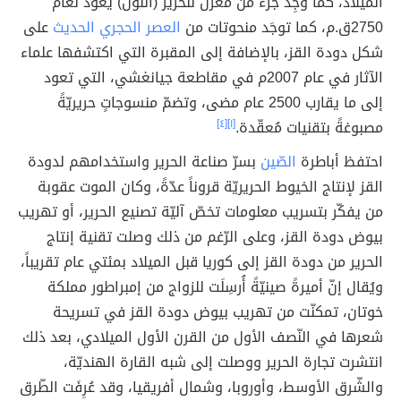
الميلاد، كما وُجِدَ جزء من مغزل للحرير (النّول) يعود لعام
2750ق.م، كما توجَد منحوتات من
العصر الحجري الحديث
على
شكل دودة القز، بالإضافة إلى المقبرة التي اكتشفها علماء
الآثار في عام 2007م في مقاطعة جيانغشي، التي تعود
إلى ما يقارب 2500 عام مضى، وتضمّ منسوجاتٍ حريريّةً
مصبوغةً بتقنيات مُعقّدة.
[١]
[٤]
احتفظ أباطرة
الصّين
بسرّ صناعة الحرير واستخدامهم لدودة
القز لإنتاج الخيوط الحريريّة قروناً عدّةً، وكان الموت عقوبة
من يفكّر بتسريب معلومات تخصّ آليّة تصنيع الحرير، أو تهريب
بيوض دودة القز، وعلى الرّغم من ذلك وصلت تقنية إنتاج
الحرير من دودة القز إلى كوريا قبل الميلاد بمئتي عام تقريباً،
ويُقال إنّ أميرةً صينيّةً أُرسِلَت للزواج من إمبراطور مملكة
خوتان، تمكنّت من تهريب بيوض دودة القز في تسريحة
شعرها في النّصف الأول من القرن الأول الميلادي، بعد ذلك
انتشرت تجارة الحرير ووصلت إلى شبه القارة الهنديّة،
والشّرق الأوسط، وأوروبا، وشمال أفريقيا، وقد عُرِفَت الطّرق