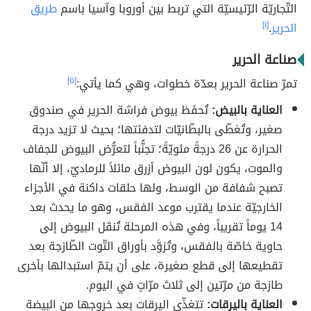
التّجاريّة الرّئيسيّة التي تربط بين أوروبا وآسيا باسم
طريق
الحرير
.
[١]
صناعة الحرير
تمرّ صناعة الحرير بعدّة خطوات، وهي كما يأتي:
[٥]
العناية بالبيض:
تُحفَظ بيوض فراشة الحرير في صندوق
صغير، وتُغطّى بالبطّانيّات لتدفئتها؛ بحيث لا تزيد درجة
الحرارة عن 26 درجةً مئويّةً؛ تجنُّباََ لتعرُّض البيوض للجفاف
والموت، يكون لون البيوض أزرق مائلاً للرماديّ، إلا أنّها
تصبح شفافة من الوسط، ولها حلقات داكنة في الأجزاء
الخارجيّة عندما يقترب موعد الفقس، وهو ما يحدث بعد
14 يوماً تقريباََ، وفي هذه المرحلة تُنقَل البيوض إلى
حاوية خاصّة بالفقس، وتُزوَّد بأوراق التّوت الطّازجة بعد
تقطيعها إلى قطع صغيرة، على أن يتمّ استبدالها بأخرى
طازجة من مرّتين إلى ثلاث مرّاتٍ في اليوم.
العناية باليرقات:
تتغذّى اليرقات بعد خروجها من البيضة