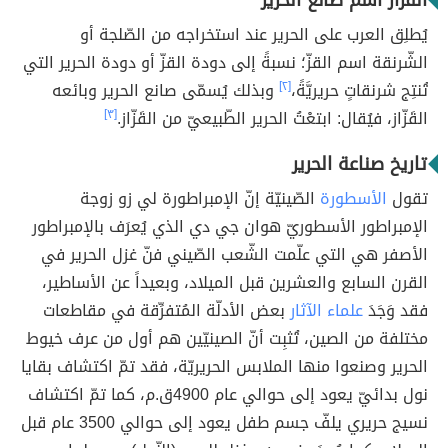
القزّاز اسم صانع الحرير
يُطلِق العرب على الحرير عند استخراجه من الصّلجة أو
الشّرنقة اسم القزّ؛ نسبةً إلى دودة القزّ أو دودة الحرير التي
تُنتِج شرنقاتٍ حريريَّةً،
[٢]
وبذلك يُسمّى صانع الحرير وبائعه
القَزّاز، فيُقال: ابتعْتُ الحرير الطّبيعيّ من القَزّاز.
[٣]
تاريخ صناعة الحرير
تقول
الأسطورة
الصّينيّة إنّ الإمبراطورة لي زو زوجة
الإمبراطور الأسطوريّ هوان جي دي الذي يُعرَف بالإمبراطور
الأصفر هي التي علّمت الشّعب الصّيني فنّ غزل الحرير في
القرن السابع والعشرين قبل الميلاد، وبعيداََ عن الأساطير،
فقد وَجَدَ
علماء الآثار
بعض الأدلّة المُتفرِّقة في مقاطعات
مختلفة من الصين، تُثبِت أنّ الصينيّين هم أول من عرف خيوط
الحرير وصنعوا منها الملابس الحريريّة، فقد تمّ اكتشاف بقايا
نول بدائيّ يعود إلى حوالي عام 4900ق.م، كما تمّ اكتشاف
نسيج حريري يلفّ جسم طفل يعود إلى حوالي 3500 عام قبل