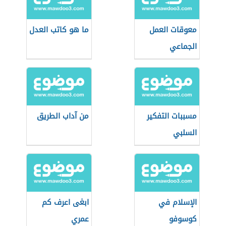
معوقات العمل
ما هو كاتب العدل
الجماعي
مسببات التفكير
من آداب الطريق
السلبي
الإسلام في
ابغى اعرف كم
كوسوفو
عمري