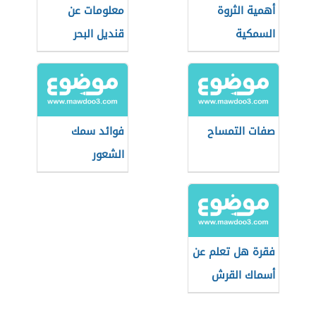
أهمية الثروة
معلومات عن
السمكية
قنديل البحر
صفات التمساح
فوائد سمك
الشعور
فقرة هل تعلم عن
أسماك القرش