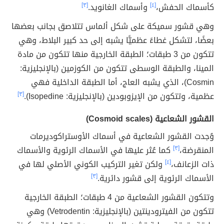
كأسماك الحفش،
[٤]
وأسماك الغانويد.
[٣]
وهي قشور سميكة على شكل ألماس تتلاصق بجانب بعضها
بعضًا، لتشكل غطاءً عظميًّا يشبه إلى حد كبير البلاط، وهي
تتكون من 3 طبقات؛ الطبقة الخارجية منها تتكون من مادة
المينا، والطبقة الوسطى تتكون من الكوزمين (بالإنجليزية:
Cosmin)، الذي يشبه العاج، أما الطبقة الداخلية فهي
عظمية، وتتكون من الإيزوبودين (بالإنجليزية: Isopedine).
[٣]
القشور الشعاعية (Cosmoid scales)
وُجدت القشور الشعاعية في أسماك الأوستراكوديرمات
المنقرضة،
[٣]
كما عُثر عليها في الأسماك الرئوية والأسماك
ذات الزعانف،
[٤]
ولكن تغير التركيب الكوني الأصلي لها في
الأسماك الرئوية إلى قشور دائرية.
[٣]
وتتكون القشور الشعاعية من 4 طبقات؛ الطبقة الخارجية
تتكون من الفيترودينتين (بالإنجليزية: Vetrodentin) وهي