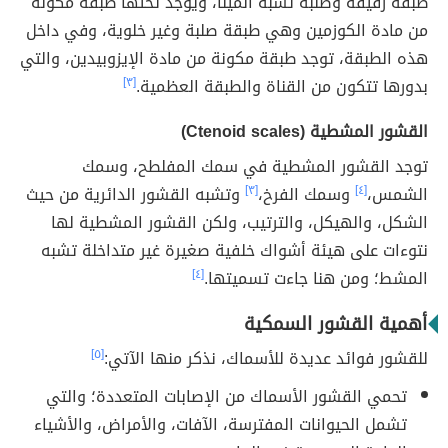
طبقة رقيقة وصلبة تشبه المينا، ويوجد تحتها طبقة مكونة
من مادة الكوزمين وهي طبقة صلبة وغير خلوية، وفي داخل
هذه الطبقة، توجد طبقة مكونة من مادة الإيزوبيدين، والتي
بدورها تتكون من القناة والطبقة العظمية.
[٣]
القشور المشطية (Ctenoid scales)
توجد القشور المشطية في سمك المفلطح، وسمك
الشمس،
[٤]
وسمك الفرخ،
[٣]
وتشبه القشور الدائرية من حيث
الشكل، والهيكل، والترتيب، ولكن القشور المشطية لها
نتوءات على هيئة أشواك خلفية صغيرة غير متداخلة تشبه
المشط؛ ومن هنا جاءت تسميتها.
[٤]
أهمية القشور السمكية
للقشور فوائد عديدة للأسماك، نذكر منها الآتي:
[٥]
تحمي القشور الأسماك من الإصابات المتعددة؛ والتي
تشمل الحيوانات المفترسة، الآفات، والأمراض، والأشياء