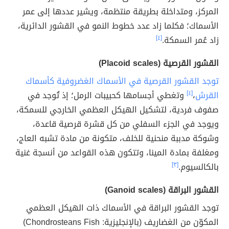
المركز، ومتداخلة بطريقة منتظمة، ويشير عددها إلى عمر
الأسماك؛ فكلما زاد عدد خطوط النمو في القشور الدائرية،
زاد عُمر السمكة.
[٤]
القشور القرصية (Placoid scales)
توجد القشور القرصية في الأسماك الغضروفية كأسماك
القرش
،
[٤]
وتغطي أجسامها كحبيبات الرمل؛ إذ تُوجد في
صفوف فردية، لتشكيل الهيكل العظمي الخارجي للسمكة،
ويوجد في الجزء السفلي من كل قشرة قرصية قاعدة،
وشوكة مدببة منحنية للخلف، متكونة من مادة تشبه العاج،
ومغلفة بمادة المينا، وتتكون هذه القواعد من أنسجة غنية
بالكالسيوم.
[٣]
القشور البراقة (Ganoid scales)
توجد القشور البراقة في الأسماك ذات الهيكل العظمي
المكوّن من الغضاريف (بالإنجليزية: Chondrosteans Fish)