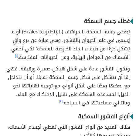
غطاء جسم السمكة
يُغطى جسم السمكة بالحراشف (بالإنجليزية: Scales) أو ما
يُسمى في علم الحيوان بالقشور، وهي عبارة عن درعٍ واقٍ
يُشكل جزءًا من طبقات الجلد الخارجية للسمكة؛ لكي تحمي
الأسماك من العوامل البيئية، ومن الحيوانات المفترسة.
[١]
وتكون القشور عادةً على شكل هياكل صغيرة ورقيقة، فهي
إمّا أن تتشكل على شكل جسم السمكة تمامًا، أو أن تتداخل
مع بعضها بعضًا على شكل ألواح، مع توجيه نهاياتها نحو
الذيل؛ لمساعدة السمكة على تقليل الاحتكاك مع الماء،
وبالتالي مساعدتها في السباحة.
[٢]
أنواع القشور السمكية
هناك العديد من أنواع القشور التي تغطي أجسام الأسماك،
ويمكن تصنيفها كالآتي: