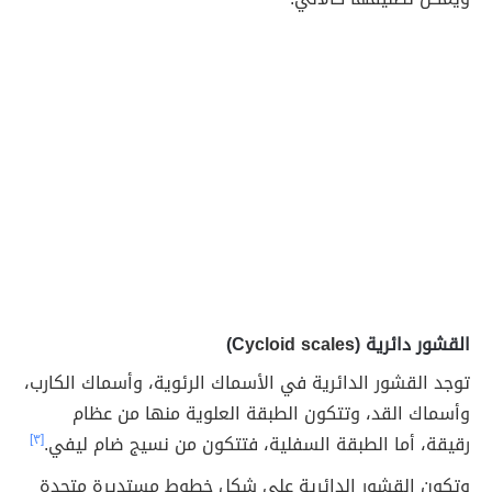
القشور دائرية (C
ycloid scales
)
توجد القشور الدائرية في الأسماك الرئوية، وأسماك الكارب،
وأسماك القد، وتتكون الطبقة العلوية منها من عظام
رقيقة، أما الطبقة السفلية، فتتكون من نسيج ضام ليفي.
[٣]
وتكون القشور الدائرية على شكل خطوط مستديرة متحدة