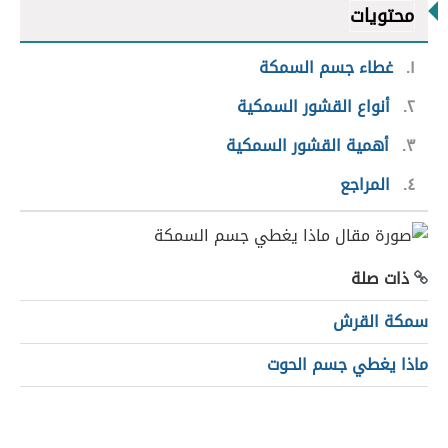
محتويات
١
غطاء جسم السمكة
٢
أنواع القشور السمكية
٣
أهمية القشور السمكية
٤
المراجع
ذات صلة
سمكة القرش
ماذا يغطي جسم الحوت