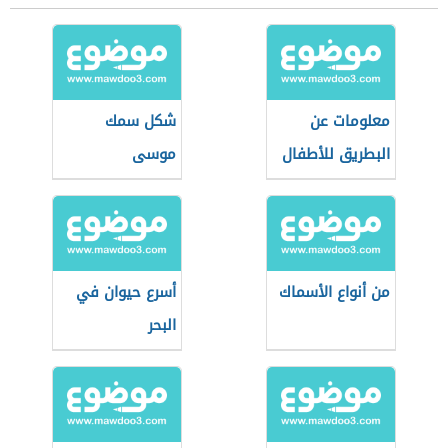
معلومات عن
شكل سمك
البطريق للأطفال
موسى
من أنواع الأسماك
أسرع حيوان في
البحر