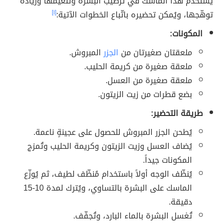
يُستخدم هذا الماسك في ترطيب البشرة وتنعيمها وزيادة
توهّجها، ويُمكن تحضيره باتّباع الخطوات الآتية:
[١]
المكونات:
ملعقتان صغيرتان من
الجزر
المبروش.
ملعقة صغيرة من كريمة الحليب.
ملعقة صغيرة من العسل.
بضع قطرات من زيت الزيتون.
طريقة التحضير:
يُطحن الجزر المبروش للحصول على عجينةٍ ناعمة.
يُضاف العسل وزيت الزيتون وكريمة الحليب وتُمزج
المكونات جيداً.
يُنظّف الوجه أولاً باستخدام مُنظّف لطيف، ثم يُوزّع
الماسك على البشرة بالتساوي، ويُترك لمدة 10-15
دقيقة.
تُغسل البشرة بالماء البارد، وتُجفّف.