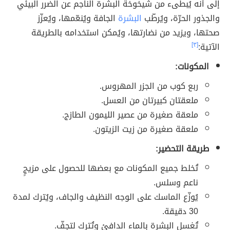
إلى أنه يُبطىء من شيخوخة البشرة الناجم عن الضرر البيئي
والجذور الحرّة، ويُرطّب
البشرة
الجافة ويُنعّمها، ويُعزّز
صحتها، ويزيد من نضارتها، ويُمكن استخدامه بالطريقة
الآتية:
[٣]
المكونات:
ربع كوب من الجزر المهروس.
ملعقتان كبيرتان من العسل.
ملعقة صغيرة من عصير الليمون الطازج.
ملعقة صغيرة من زيت الزيتون.
طريقة التحضير:
تُخلط جميع المكونات مع بعضها للحصول على مزيجٍ
ناعم وسلس.
يُوزّع الماسك على الوجه النظيف والجاف، ويُترك لمدة
30 دقيقة.
تُغسل البشرة بالماء الدافئ وتُترك لتجفّ.