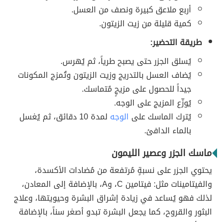
أربع ملاعق كبيرة ونصف من العسل.
كمية قليلة من زيت الزيتون.
طريقة التحضير:
يُسلق الجزر حتى يصبح طرياً، ثم يُهرس.
يُضاف العسل بالتدريج وزيت الزيتون وتُمزج المكونات
جيداً للحصول على مزيجٍ مُتماسك.
يُوزّع المزيج على الوجه.
يُترك الماسك على
الوجه
لمدة 10 دقائق، ثم يُغسل
بالماء الدافئ.
ماسك الجزر وعصير الليمون
يحتوي الجزر على نسبةٍ مُرتفعة من مُضادات الأكسدة،
والفيتامينات مثل: فيتامين C، وA، بالإضافة إلى المعادن،
لذلك فهو يُساعد في زيادة إشراق البشرة وحيويتها، وعلاج
البثور والقروح، كما يجعل البشرة تبدو أصغر سناً، بالإضافة