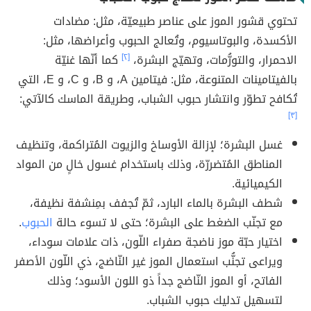
تحتوي قشور الموز على عناصر طبيعيّة، مثل: مضادات
الأكسدة، والبوتاسيوم، وتُعالج الحبوب وأعراضها، مثل:
الاحمرار، والتورُّمات، وتهيّج البشرة،
[٢]
كما أنّها غنيّة
بالفيتامينات المتنوعة، مثل: فيتامين A، و B، و C، و E، التي
تُكافح تطوّر وانتشار حبوب الشباب، وطريقة الماسك كالآتي:
[٣]
غسل البشرة؛ لإزالة الأوساخ والزيوت المُتراكمة، وتنظيف
المناطق المُتضررّة، وذلك باستخدام غسول خالٍ من المواد
الكيميائية.
شطف البشرة بالماء البارد، ثمّ تُجفف بمِنشفة نظيفة،
مع تجنّب الضغط على البشرة؛ حتى لا تسوء حالة
الحبوب
.
اختيار حبّة موز ناضجة صفراء اللّون، ذات علامات سوداء،
ويراعى تجنُّب استعمال الموز غير النّاضج، ذي اللّون الأصفر
الفاتح، أو الموز النّاضج جداً ذو اللون الأسود؛ وذلك
لتسهيل تدليك حبوب الشباب.