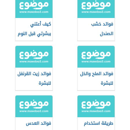
فوائد خشب
كيف أعتني
الصندل
ببشرتي قبل النوم
فوائد الملح والخل
فوائد زيت القرنفل
للبشرة
للبشرة
طريقة استخدام
فوائد العدس