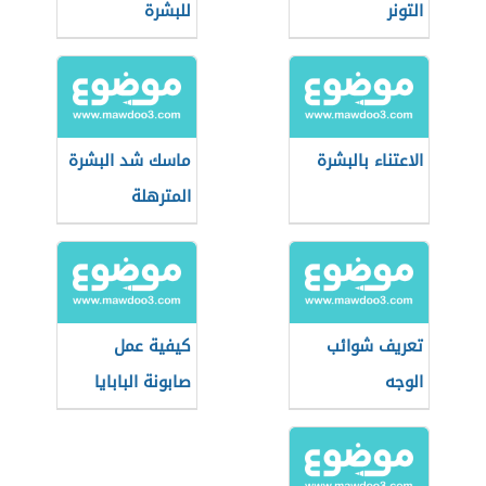
التونر
للبشرة
الاعتناء بالبشرة
ماسك شد البشرة
المترهلة
تعريف شوائب
كيفية عمل
الوجه
صابونة البابايا