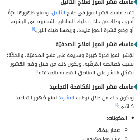
ماسك قشر الموز لعلاج الثآليل
يُفيد ماسك قشر الموز في علاج
الثآليل
، ويمنع ظهورها مرّةً
أُخرى، وذلك من خلال تدليك المناطق المُتضررة في البشرة،
أو وضع قشرة الموز عليها، وربطها طيلة الليل.
[١]
ماسك قشر الموز لعلاج الصدفيّة
لقِشر الموز قدرة كبيرة وسريعة على علاج الصدفيّة، والحكّة؛
بسبب خصائصه المُرطّبة، ويكون ذلك من خلال وضع القشور
بشكلٍ مُباشر على المناطق المُصابة بالصدفيّة.
[١]
ماسك قشر الموز لمُكافحة التجاعيد
ويكون ذلك من خلال ترطيب
البشرة
؛ لمنع ظُهور التجاعيد
كالآتي:
[١]
المكونات:
صفار بيضة.
قشر موز مهروس.