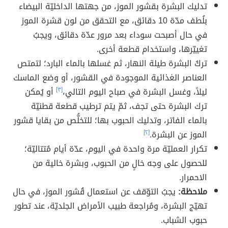
تدليك البشرة بقشور الموز، من جهتها الداخليّة البيضاء
بلُطف مدّة 10 دقائق، مع التحقق من لون قشرة الموز
في حال أصبحت سوداء بعد مرور عدّة دقائق، ويجبُ
تغييّرها، واستخدام قطعة أخرى.
تركُ البشرة طيلة النهار، ثم غسلها بالماء البارد؛ لتمتص
العناصر الغذائية الموجودة في القشور، أو وضع الماسك
ليلاً، وغسل البشرة في صباح اليوم التالي،
[٣]
أو يُمكن
ترك البشرة حتى تجف، ثمّ يتم ترطيب قطعة قطنيّة
بالماء الفاتر، وتدليك الحبوب بها؛ للتخلُّص من بقايا قشور
الموز عن البشرة.
[٢]
تكرار العمليّة مرة واحدة في اليوم، عدّة أيام مُتتاليّة؛
للحصول على وجه خالٍ من الحبوب، وبشرة خالية من
الاحمرار.
ملاحظة:
يجبُ التوّقف عن استعمال قُشور الموز، في حال
تهيّج البشرة، ومُراجعة طبيب الأمراض الجلديّة، عند تطور
حبوب الشباب.