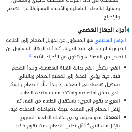
المساعدة في أداء الحركات المختلفة كالجري والمشي،
وحماية الأعضاء التناسلية والأعضاء المسؤولة عن الهضم
والإخراج.
أجزاء الجهاز الهضمي
الجهاز الهضمي
هو المسؤول عن تحويل الطعام إلى الطاقة
الضرورية للبقاء على قيد الحياة، كما أنه الجهاز المسؤول عن
التخلص من الفضلات، ويتكون من الأجزاء الآتية:
[٤]
الفم:
يشكِّل الفم بداية القناة الهضمية، ويبدأ الهضم
فيه، حيث يؤدي المضغ إلى تقطيع الطعام وبالتالي
تسهيل هضمه في المعدة، إذ يبدأ تحلُّل الطعام بالشكل
الذي يمكن امتصاصه واستخدامه بمساعدة اللعاب.
المريء:
يقوم المريء باستقبال الطعام من الفم، ثم
يُنقل الطعام إلى المعدة نتيجةً لانقباضات العضلات فيه.
المعدة:
عضو مجوَّف يحوي بداخله الطعام الممزوج
بالإنزيمات التي تُكمِّل تحليل الطعام، حيث تقوم خلايا