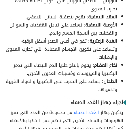
اللوزتان:
تساعدان اللوزتان على تكوين أجسام مضادة
تحارب العدوى.
العقد الليمفية:
تقوم بتصفية السائل الليمفي.
الأوعية الليمفية:
تساعد على تبادل المُغذيات والسوائل
والفضلات بين أنسجة الجسم والدم.
الغدة الزعترية:
تقع في أعلى الصدر أسفل الرقبة،
وتساعد على تكوين الأجسام المضادة التي تحارب العدوى
والإصابات.
نخاع العظام:
يقوم بإنتاج خلايا الدم البيضاء التي تدمر
البكتيريا والفيروسات ومُسببات العدوى الأخرى.
الطحال:
يساعد على التعرف على البكتيريا والمواد الغريبة
وتدميرها.
أجزاء جهاز الغدد الصماء
يتكون جهاز
الغدد الصماء
من مجموعة من الغدد التي تفرز
الهرمونات والمواد الأخرى التي تنظم عمل الخلايا والأعضاء،
كما أنها تنظم عدة عمليات في الجسم بما فيها الأيض،