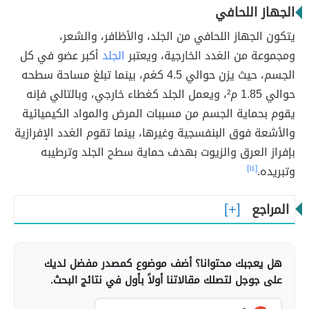
الجهاز اللحافي
يتكون الجهاز اللحافي من الجلد، والأظافر، والشعر،
ومجموعة من الغدد الخارجية، ويعتبر
الجلد
أكبر عضو في كل
الجسم، حيث يزن حوالي 4.5 كغم، بينما تبلغ مساحة سطحه
حوالي 1.85 م²، ويعمل الجلد كغطاء خارجي، وبالتالي فإنه
يقوم بحماية الجسم من مسببات المرض والمواد الكيميائية
والأشعة فوق البنفسجية وغيرها، بينما تقوم الغدد الإفرازية
بإفراز العرق والزيوت بهدف حماية سطح الجلد وترطيبه
وتبريده.
[١٤]
المراجع
هل يعجبك محتوانا؟ أضف موضوع كمصدر مفضل لديك
على جوجل لتصلك مقالاتنا أولاً بأول في نتائج البحث.