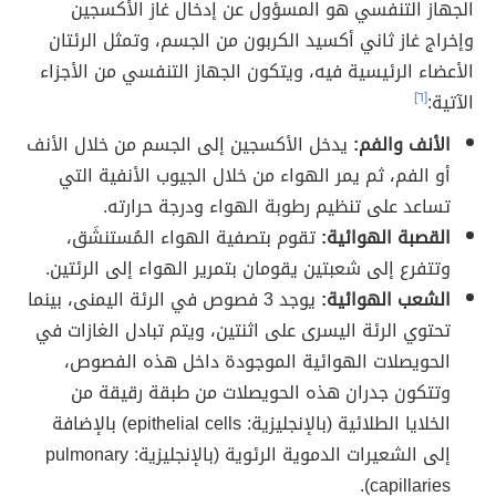
الجهاز التنفسي هو المسؤول عن إدخال غاز الأكسجين
وإخراج غاز ثاني أكسيد الكربون من الجسم، وتمثل الرئتان
الأعضاء الرئيسية فيه، ويتكون الجهاز التنفسي من الأجزاء
الآتية:
[٦]
الأنف والفم:
يدخل الأكسجين إلى الجسم من خلال الأنف
أو الفم، ثم يمر الهواء من خلال الجيوب الأنفية التي
تساعد على تنظيم رطوبة الهواء ودرجة حرارته.
القصبة الهوائية:
تقوم بتصفية الهواء المُستنشَق،
وتتفرع إلى شعبتين يقومان بتمرير الهواء إلى الرئتين.
الشعب الهوائية:
يوجد 3 فصوص في الرئة اليمنى، بينما
تحتوي الرئة اليسرى على اثنتين، ويتم تبادل الغازات في
الحويصلات الهوائية الموجودة داخل هذه الفصوص،
وتتكون جدران هذه الحويصلات من طبقة رقيقة من
الخلايا الطلائية (بالإنجليزية: epithelial cells) بالإضافة
إلى الشعيرات الدموية الرئوية (بالإنجليزية: pulmonary
capillaries).