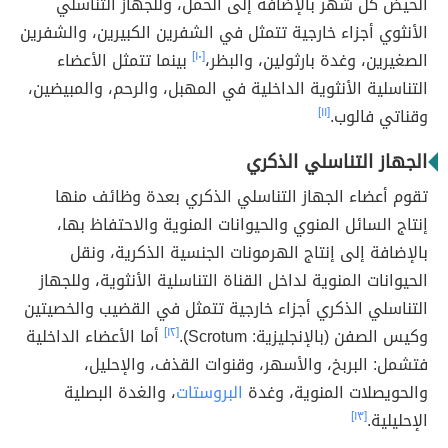
الحيض كل شهر بالإضافة إلى الحمل، وللجهاز التناسلي
الأنثوي أجزاء خارجية تتمثل في الشفرين الكبيرين، والشفرين
الصغيرين، وغدة بارثولين، والبظر،
[١٠]
بينما تتمثل الأعضاء
التناسلية الأنثوية الداخلية في المهبل، والرحم، والمبيضين،
وقناتي فالوب.
[١١]
الجهاز التناسلي الذكري
تقوم أعضاء الجهاز التناسلي الذكري بعدة وظائف منها
إنتاج السائل المنوي والحيوانات المنوية والاحتفاظ بها،
بالإضافة إلى إنتاج الهرمونات الجنسية الذكرية، ونقل
الحيوانات المنوية لداخل القناة التناسلية الأنثوية، وللجهاز
التناسلي الذكري أجزاء خارجية تتمثل في القضيب والخصيتين
وكيس الصفن (بالإنجليزية: Scrotum).
[١٢]
أما الأعضاء الداخلية
فتشمل: البربخ، والأسهر، وقنوات القذف، والإحليل،
والحويصلات المنوية، وغدة
البروستات
، والغدة البصلية
الإحليلية.
[١٣]