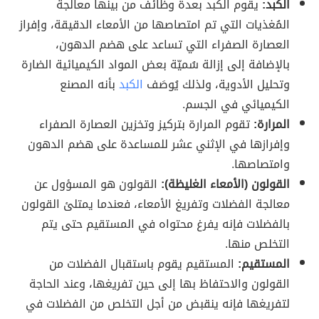
الكبد:
يقوم الكبد بعدة وظائف من بينها معالجة
المُغذيات التي تم امتصاصها من الأمعاء الدقيقة، وإفراز
العصارة الصفراء التي تساعد على هضم الدهون،
بالإضافة إلى إزالة سُميّة بعض المواد الكيميائية الضارة
وتحليل الأدوية، ولذلك يُوصَف
الكبد
بأنه المصنع
الكيميائي في الجسم.
المرارة:
تقوم المرارة بتركيز وتخزين العصارة الصفراء
وإفرازها في الإثني عشر للمساعدة على هضم الدهون
وامتصاصها.
القولون (الأمعاء الغليظة):
القولون هو المسؤول عن
معالجة الفضلات وتفريغ الأمعاء، فعندما يمتلئ القولون
بالفضلات فإنه يفرغ محتواه في المستقيم حتى يتم
التخلص منها.
المستقيم:
المستقيم يقوم باستقبال الفضلات من
القولون والاحتفاظ بها إلى حين تفريغها، وعند الحاجة
لتفريغها فإنه ينقبض من أجل التخلص من الفضلات في