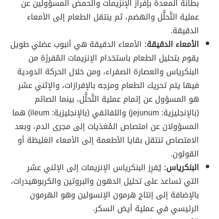
بطانة المعدة بإفراز الإنزيمات والحمض المسؤولين عن
عملية التَّحلُّل والهضم، ثم ينتقل الطعام إلى الأمعاء
الدقيقة.
الأمعاء الدقيقة:
الأمعاء الدقيقة هي أنبوب عضلي طويل
يقوم بتحليل الطعام باستخدام الإنزيمات المُفرزَة من
البنكرياس والعصارة الصفراء، ومن خلال الحركة الدودية
فيها يتم تحريك الطعام ومزجه بالإفرازات، والإثني عشر
هو المسؤول عن إتمام عملية التَّحلُّل، بينما الصائم
(بالإنجليزية: jejunum) واللفائفي (بالإنجليزية: ileum) هما
المسؤولان عن امتصاص المُغذيات إلى مجرى الدم، وبعد
الامتصاص تنتقل بقايا الأطعمة إلى الأمعاء الغليظة أو
القولون.
البنكرياس:
يُفرِز البنكرياس الإنزيمات إلى الإثني عشر
التي تساعد على تحليل الدهون والبروتين والكربوهيدرات،
بالإضافة إلى إنتاج هرمون الإنسولين وهو الهرمون
الرئيسي في عملية أيض السكر.