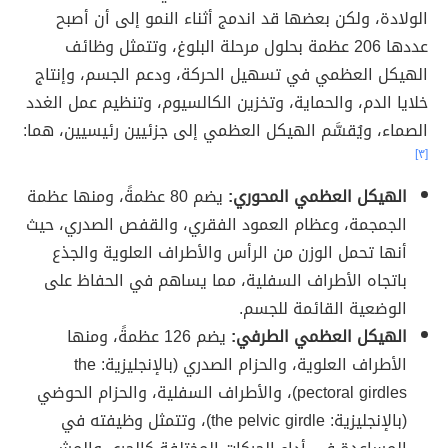
الولادة، ولكن بعضها قد اندمج أثناء النمو إلى أن أصبح
عددها 206 عظمة بحلول مرحلة البلوغ، وتتمثل وظائف
الهيكل العظمي في تسهيل الحركة، ودعم الجسم، وإنتاج
خلايا الدم، والحماية، وتخزين الكالسيوم، وتنظيم عمل الغدد
الصماء، ويُقسَّم الهيكل العظمي إلى جزئيين رئيسيين، هما:
[٣]
الهيكل العظمي المحوري:
يضم 80 عظمةً، ومنها عظمة
الجمجمة، وعظام العمود الفقري، والقفص الصدري، حيث
أنها تحمل الوزن من الرأس والأطراف العلوية والجذع
باتجاه الأطراف السفلية، مما يساهم في الحفاظ على
الوضعية القائمة للجسم.
الهيكل العظمي الطرفي:
يضم 126 عظمةً، ومنها
الأطراف العلوية، والحزام الصدري (بالإنجليزية: the
pectoral girdles)، والأطراف السفلية، والحزام الحوضي
(بالإنجليزية: the pelvic girdle)، وتتمثل وظيفته في