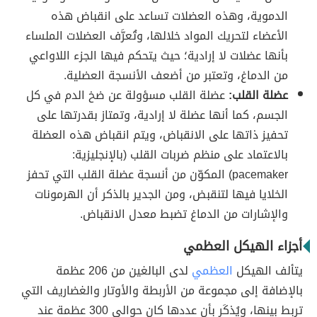
الدموية، وهذه العضلات تساعد على انقباض هذه
الأعضاء لتحريك المواد خلالها، وتُعرَّف العضلات الملساء
بأنها عضلات لا إرادية؛ حيث يتحكم فيها الجزء اللاواعي
من الدماغ، وتعتبر من أضعف الأنسجة العضلية.
عضلة القلب:
عضلة القلب مسؤولة عن ضخ الدم في كل
الجسم، كما أنها عضلة لا إرادية، وتمتاز بقدرتها على
تحفيز ذاتها على الانقباض، ويتم انقباض هذه العضلة
بالاعتماد على منظم ضربات القلب (بالإنجليزية:
pacemaker) المكوّن من أنسجة عضلة القلب التي تحفز
الخلايا فيها لتنقبض، ومن الجدير بالذكر أن الهرمونات
والإشارات من الدماغ تضبط معدل الانقباض.
أجزاء الهيكل العظمي
يتألف الهيكل
العظمي
لدى البالغين من 206 عظمة
بالإضافة إلى مجموعة من الأربطة والأوتار والغضاريف التي
تربط بينها، ويُذكَر بأن عددها كان حوالي 300 عظمة عند