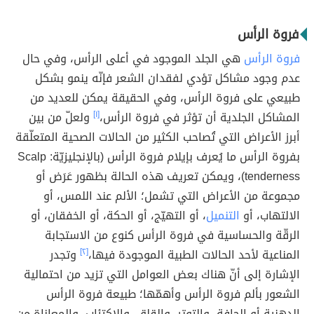
فروة الرأس
فروة الرأس
هي الجلد الموجود في أعلى الرأس، وفي حال
عدم وجود مشاكل تؤدي لفقدان الشعر فإنّه ينمو بشكل
طبيعي على فروة الرأس، وفي الحقيقة يمكن للعديد من
المشاكل الجلدية أن تؤثر في فروة الرأس،
[١]
ولعلّ من بين
أبرز الأعراض التي تُصاحب الكثير من الحالات الصحية المتعلّقة
بفروة الرأس ما يُعرف بإيلام فروة الرأس (بالإنجليزيّة: Scalp
tenderness)، ويمكن تعريف هذه الحالة بظهور عَرَض أو
مجموعة من الأعراض التي تشمل؛ الألم عند اللمس، أو
الالتهاب، أو
التنميل
، أو التهيّج، أو الحكة، أو الخفقان، أو
الرقّة والحساسية في فروة الرأس كنوع من الاستجابة
المناعية لأحد الحالات الطبية الموجودة فيها،
[٢]
وتجدر
الإشارة إلى أنّ هناك بعض العوامل التي تزيد من احتمالية
الشعور بألم فروة الرأس وأهمّها؛ طبيعة فروة الرأس
الدهنية أو الجافة، والتوتر، والقلق، والاكتئاب، والمعاناة من