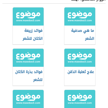
ما هي صدفية
فوائد زريعة
الشعر
الكتان للشعر
علاج ثعلبة الذقن
فوائد بذرة الكتان
للشعر