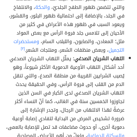
والتي تتضمن ظهور الطفح الجلديّ،
والحكة
، والانتفاخ
في الجلد، بالإضافة إلى احتمالية ظهور البثور، والقشور،
ويعود السبب في ظهور هذه الأعراض في كثير من
الأحيان إلى تلامس جلد فروة الرأس مع بعض المواد
مثل؛ المعادن، والصابون، واللبلاب السام،
ومستحضرات
التجميل
، وبعض منظفات الشعر، ومنتجات الشعر.
[٣]
التهاب الشريان الصدغي:
يمثّل التهاب الشريان الصدغي
أحد أشكال التهاب الأوعية الدموية الأكثر شيوعاً، وهو
يُصيب الشرايين القريبة من منطقة الصدغ، والتي تنقل
الدم من القلب إلى فروة الرأس، وفي الحقيقة يحدث
التهاب الشريان الصدغي لدى الكبار في السن الذين
تجاوزوا الخمسين سنة في الغالب، كما أنّ النساء أكثر
عرضةً لهذا الالتهاب من الرجال، وتجدر الإشارة إلى
ضرورة تشخيص المرض من البداية لتفادي إصابة أوعية
دموية أخرى، أو حدوث مضاعفات قد تصل للإصابة بالعمى،
والسكتة الدماغية
، ولعلّ من أهم الأعراض المصاحبة