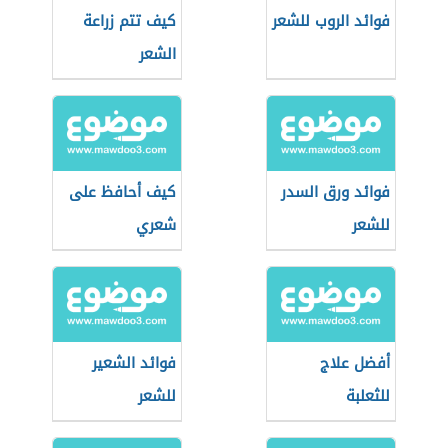
فوائد الروب للشعر
كيف تتم زراعة
الشعر
فوائد ورق السدر
كيف أحافظ على
للشعر
شعري
أفضل علاج
فوائد الشعير
للثعلبة
للشعر