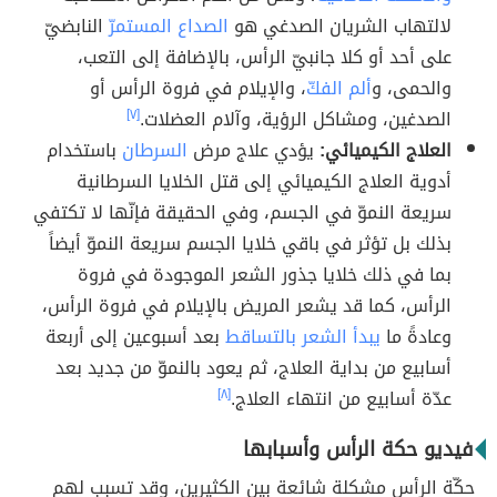
لالتهاب الشريان الصدغي هو
الصداع المستمرّ
النابضيّ
على أحد أو كلا جانبيّ الرأس، بالإضافة إلى التعب،
والحمى، و
ألم الفكّ
، والإيلام في فروة الرأس أو
الصدغين، ومشاكل الرؤية، وآلام العضلات.
[٧]
العلاج الكيميائي:
يؤدي علاج مرض
السرطان
باستخدام
أدوية العلاج الكيميائي إلى قتل الخلايا السرطانية
سريعة النموّ في الجسم، وفي الحقيقة فإنّها لا تكتفي
بذلك بل تؤثر في باقي خلايا الجسم سريعة النموّ أيضاً
بما في ذلك خلايا جذور الشعر الموجودة في فروة
الرأس، كما قد يشعر المريض بالإيلام في فروة الرأس،
وعادةً ما
يبدأ الشعر بالتساقط
بعد أسبوعين إلى أربعة
أسابيع من بداية العلاج، ثم يعود بالنموّ من جديد بعد
عدّة أسابيع من انتهاء العلاج.
[٨]
فيديو حكة الرأس وأسبابها
حكّة الرأس مشكلة شائعة بين الكثيرين، وقد تسبب لهم