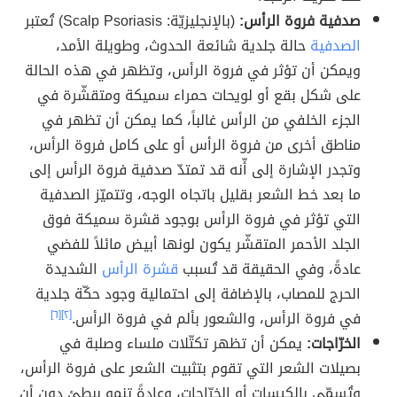
صدفية فروة الرأس:
(بالإنجليزيّة: Scalp Psoriasis) تُعتبر
الصدفية
حالة جلدية شائعة الحدوث، وطويلة الأمد،
ويمكن أن تؤثر في فروة الرأس، وتظهر في هذه الحالة
على شكل بقع أو لويحات حمراء سميكة ومتقشّرة في
الجزء الخلفي من الرأس غالباً، كما يمكن أن تظهر في
مناطق أخرى من فروة الرأس أو على كامل فروة الرأس،
وتجدر الإشارة إلى أّنه قد تمتدّ صدفية فروة الرأس إلى
ما بعد خط الشعر بقليل باتجاه الوجه، وتتميّز الصدفية
التي تؤثر في فروة الرأس بوجود قشرة سميكة فوق
الجلد الأحمر المتقشّر يكون لونها أبيض مائلاً للفضي
عادةً، وفي الحقيقة قد تُسبب
قشرة الرأس
الشديدة
الحرج للمصاب، بالإضافة إلى احتمالية وجود حكّة جلدية
في فروة الرأس، والشعور بألم في فروة الرأس.
[٢]
[٦]
الخرّاجات:
يمكن أن تظهر تكتّلات ملساء وصلبة في
بصيلات الشعر التي تقوم بتثبيت الشعر على فروة الرأس،
وتُسمّى بالكيسات أو الخرّاجات، وعادةً تنمو ببطئ دون أن