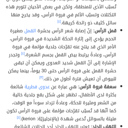
تُسبّب الأذى للمنطقة، ولكن في بعض الأحيان تتورم هذه
التكتلات وتسبّب الألم في فروة الرأس، وقد يخرج منها
سائل كثيف ذو رائحة كريهة.
[٤]
قمل الرأس:
إنّ إصابة شعر الرأس بحشرة
القمل
صغيرة
الحجم يؤدي إلى إثارة الحكة الشديدة في فروة الرأس،
الأمر الذي قد ينتج عنه تقرّحات جلدية مؤلمة في فروة
الرأس، وعادةً يرتبط بيض القمل بجسم الشعرة،
[٤]
وتجدر
الإشارة إلى أنّ القمل شديد العدوى ويمكن أن تبقى
حشرة القمل على فروة الرأس حتى 30 يوماُ، بينما يمكن
للبيوض أن تعيش فترة أطول من ذلك.
[٣]
سعفة فروة الرأس:
هي عبارة عن
عدوى فطرية
شائعة
بكثرة لدى الأطفال، تظهر على شكل بقع جلدية خالية
من الشعر ومثيرة للحكة، وعادةً تزداد سوءاً مع الوقت،
كما أنّها قد تُسبّب تقرّحات مؤلمة على فروة الرأس تكون
مليئة بالسوائل تُدعى شهدة (بالإنجليزيّة: kerion).
[٤]
التهاب الجلد:
يُعتبر التهاب الجلد أحد الحالات الشائعة