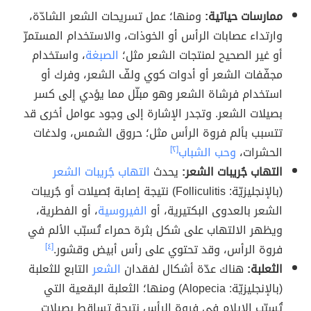
ممارسات حياتية:
ومنها؛ عمل تسريحات الشعر الشادّة،
وارتداء عصابات الرأس أو الخوذات، والاستخدام المستمرّ
أو غير الصحيح لمنتجات الشعر مثل؛
الصبغة
، واستخدام
مجفّفات الشعر أو أدوات كوي ولفّ الشعر، وفرك أو
استخدام فرشاة الشعر وهو مبلّل مما يؤدي إلى كسر
بصيلات الشعر. وتجدر الإشارة إلى وجود عوامل أخرى قد
تتسبب بألم فروة الرأس مثل؛ حروق الشمس، ولدغات
الحشرات،
وحب الشباب
[٢]
التهاب جُريبات الشعر:
يحدث
التهاب جُريبات الشعر
(بالإنجليزيّة: Folliculitis) نتيجة إصابة بُصيلات أو جُريبات
الشعر بالعدوى البكتيرية، أو
الفيروسية
، أو الفطرية،
ويظهر الالتهاب على شكل بثرة حمراء تُسبّب الألم في
فروة الرأس، وقد تحتوي على رأس أبيض وقشور.
[٤]
الثعلبة:
هناك عدّة أشكال لفقدان
الشعر
التابع للثعلبة
(بالإنجليزيّة: Alopecia) ومنها؛ الثعلبة البقعية التي
تُسبّب الإيلام في فروة الرأس نتيجة تساقط بصيلات