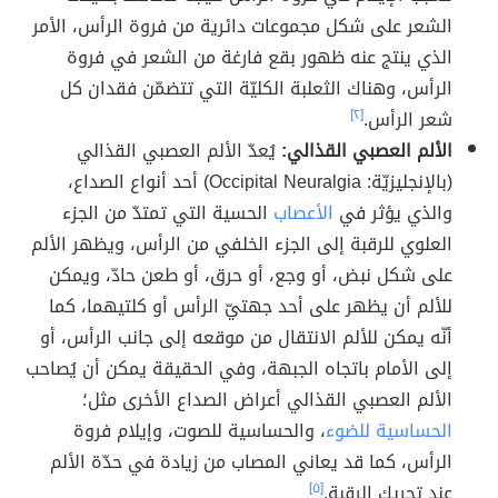
الشعر على شكل مجموعات دائرية من فروة الرأس، الأمر
الذي ينتج عنه ظهور بقع فارغة من الشعر في فروة
الرأس، وهناك الثعلبة الكليّة التي تتضمّن فقدان كل
شعر الرأس.
[٢]
الألم العصبي القذالي:
يُعدّ الألم العصبي القذالي
(بالإنجليزيّة: Occipital Neuralgia) أحد أنواع الصداع،
والذي يؤثر في
الأعصاب
الحسية التي تمتدّ من الجزء
العلوي للرقبة إلى الجزء الخلفي من الرأس، ويظهر الألم
على شكل نبض، أو وجع، أو حرق، أو طعن حادّ، ويمكن
للألم أن يظهر على أحد جهتيّ الرأس أو كلتيهما، كما
أنّه يمكن للألم الانتقال من موقعه إلى جانب الرأس، أو
إلى الأمام باتجاه الجبهة، وفي الحقيقة يمكن أن يُصاحب
الألم العصبي القذالي أعراض الصداع الأخرى مثل؛
الحساسية للضوء
، والحساسية للصوت، وإيلام فروة
الرأس، كما قد يعاني المصاب من زيادة في حدّة الألم
عند تحريك الرقبة.
[٥]