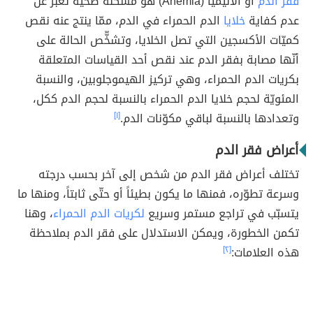
فقر الدم
أو الأنيميا (Anemia) هو مشكلة صحيّة تعبِّر عن
عدم كفاية
خلايا
الدم الحمراء في الدم، ممّا ينتج عنه نقص
كميّات الأكسجين التي تصل الخلايا، وتشخّّص الحالة على
أنّها مصابة بفقر الدم عند نقص أحد القياسات المتعلقة
بكريات الدم الحمراء، وهي تركيز الهيموجلوبين، والنسبة
المئويّة لحجم خلايا الدم الحمراء بالنسبة لحجم الدم ككل،
وتعدادها بالنسبة لباقي مكوّنات الدم.
[١]
أعراض فقر الدم
تختلف أعراض فقر الدم من شخص إلى آخر بحسب درجته
وسرعة تطوّره، فمنها ما يكون بطيئاً أو حتّى ثابتاً، ومنها ما
يتسبّب في تراجع مستمر وسريع
لكريات الدم الحمراء
، وهنا
تكمن الخطورة، ويمكن الاستدلال على فقر الدم بملاحظة
هذه العلامات:
[٢]