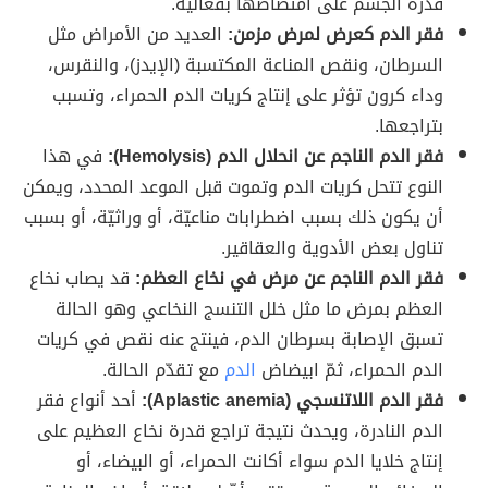
قدرة الجسم على امتصاصها بفعالية.
فقر الدم كعرض لمرض مزمن:
العديد من الأمراض مثل
السرطان، ونقص المناعة المكتسبة (الإيدز)، والنقرس،
وداء كرون تؤثر على إنتاج كريات الدم الحمراء، وتسبب
بتراجعها.
فقر الدم الناجم عن انحلال الدم (Hemolysis):
في هذا
النوع تتحل كريات الدم وتموت قبل الموعد المحدد، ويمكن
أن يكون ذلك بسبب اضطرابات مناعيّة، أو وراثيّة، أو بسبب
تناول بعض الأدوية والعقاقير.
فقر الدم الناجم عن مرض في نخاع العظم:
قد يصاب نخاع
العظم بمرض ما مثل خلل التنسج النخاعي وهو الحالة
تسبق الإصابة بسرطان الدم، فينتج عنه نقص في كريات
الدم الحمراء، ثمّ ابيضاض
الدم
مع تقدّم الحالة.
فقر الدم اللاتنسجي (Aplastic anemia):
أحد أنواع فقر
الدم النادرة، ويحدث نتيجة تراجع قدرة نخاع العظيم على
إنتاج خلايا الدم سواء أكانت الحمراء، أو البيضاء، أو