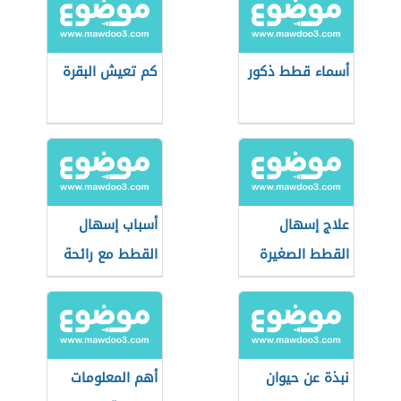
أسماء قطط ذكور
كم تعيش البقرة
علاج إسهال
أسباب إسهال
القطط الصغيرة
القطط مع رائحة
بالنشا
كريهة
نبذة عن حيوان
أهم المعلومات