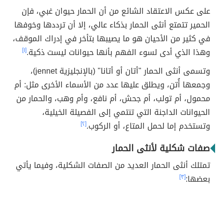
على عكس الاعتقاد الشائع من أن الحمار حيوان غبي، فإن
الحمير تتمتع أنثى الحمار بذكاء عالي، إلا أن ترددها وخوفها
في كثير من الأحيان هو ما يصيبها بتأخر في إدراك الموقف،
وهذا الذي أدى لسوء الفهم بأنها حيوانات ليست ذكية.
[١]
وتسمى أنثى الحمار "أتان أو أتانا" (بالإنجليزية jennet)،
وجمعها أُتن، ويطلق عليها عدد من الأسماء الأخرى مثل: أم
محمول، أم تولب، أم جحش، أم نافع، وأم وهب، والحمار من
الحيوانات الداجنة التي تنتمي إلى الفصيلة الخيلية،
وتستخدم إما لحمل المتاع، أو الركوب.
[٢]
صفات شكلية لأنثى الحمار
تمتلك أنثى الحمار العديد من الصفات الشكلية، وفيما يأتي
بعضها:
[٣]