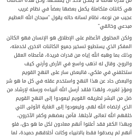
من قدرة هائلة لا يمكن لأحد ان يمتلكها. وكل هذه الكائنات
هي كانئات متكاملة يكمل بعضها بعضاً في نظام غريب
عجيب من نوعه، نظام لسانه حاله يقول "سبحان الله العظيم
مبدعي وخالقي"
ولكن المخلوق الأعظم على الإطلاق هو الإنسان فهو الكائن
المفكر الذي يستطيع تسخير جميع الكائنات الاخرى لخدمته،
وذلك بما وهبه الله إياه من قدرات فريدة، فأعطاه العقل
والروح، وقال له اذهب واسع في الأرض وأرني كيف
ستخلفني في ملكي، فالبعض سار على النهج القويم
والبعض حاد عن هذا النهج واستخدم عقله في كل ما هو شر
ومؤذٍ لغيره، ولهذا فلقد أرسل الله أنبياءه ورسله لإرشاد من
ضل من البشر لطريقه القويم ليعودوا إلى النهج القويم
الذي ارتضاه الله لهم، وليعودوا إلى الغاية الأولى التي
خلقهم الله تعالى لأجلها. فآمن بعضهم وكفر الآخرون،
وبهذا الكفر فقد أعلنوا أنهم معادون لكل ما هو حق، فلو
أنهم لم يصدقوا فقط بالانبياء وكانت أخلاقهم حميدة، لما