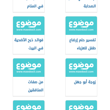
الصحابة
في المنام
تفسير حلم إرضاع
فوائد ذبح الأضحية
طفل للعزباء
في البيت
زوجة أبو جهل
من صفات
المنافقين