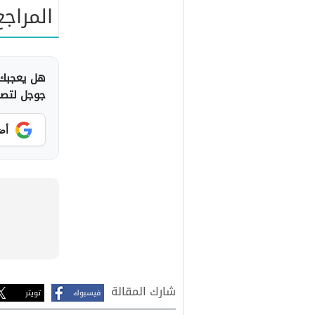
المراجع
هل يعجبك 
جوجل لتصلك
أض
شارك المقالة
فيسبوك
تويتر