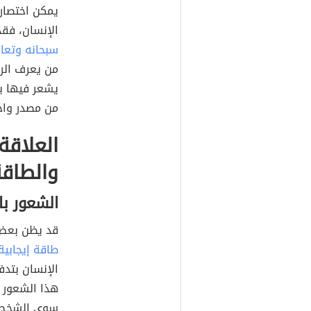
يمكن اختصار 
الإنسان، فق
سبحانه وتعا
من يعرف الرو
يشعر فيها بأن
من مصدر واح
العلاقة
والطاقة
الشعور با
قد يظن بعض 
طاقة إيجابية
الإنسان بتدف
هذا الشعور 
سوى الشخص ا