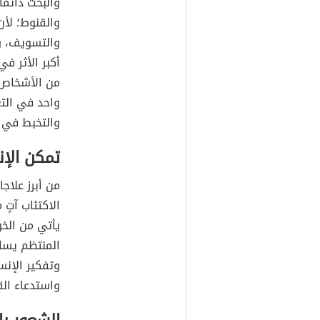
والبحث دائمً
والقنوط؛ لأن
والتسويف، و
أكبر الأثر ف
من الأشخاص 
واحد في الت
والتخبط في أ
تمكن الإن
من أبرز علاجا
الاكتئاب آتٍ
يأتي من الخ
المنتظم يساع
وتفكير الإن
واستدعاء الق