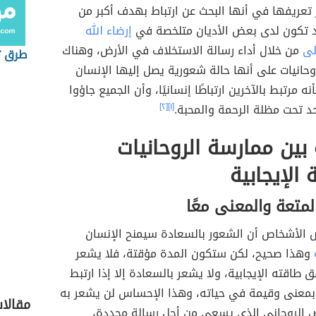
تعريفها في أنها البحث عن ارتباط بهدف أكبر من
د تكون لدى بعض الأديان متلخصة في
إرضاء الله
لى
من خلال أداء رسالة الاستخلاف في الأرض، وهناك
طرق ت
حانيات على أنها حالة شعورية يصل إليها الإنسان
ه مرتبط بالآخرين ارتباطًا إنسانيًا، وأن الجميع جاؤوا
د تحت مظلة الرحمة والمحبة.
[١]
[٢]
 بين ممارسة الروحانيات
 الإيجابية
لمتعة والمعنى معًا
الأشخاص أن الشعور بالسعادة سيمنح الإنسان
وهذا صحيح، لكن ستكون المدة مؤقتة، فلا يشعر
ق طاقته الإيجابية، ولا يشعر بالسعادة إلا إذا ارتبط
بمعنى وقيمة في حياته، وهذا الإحساس لن يشعر به
مقالا
لروحاني الذي يسعى من أجل رسالة محددة،