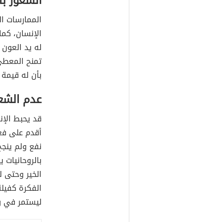
الشعور با
الممارسات ا
الإنسان، كما
له يد العون 
تمنح المعطي
بأن له قيمة و
عدم الشع
قد يحبط الإن
أقدم على فعل
نفع ولم ينج
بالروحانيات 
الخير وحتى ل
الفكرة كفيلة
ليستمر في رح