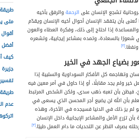
لانتماء الجمعي
طريقة 
لروحانية تشجع الإنسان على
الرحمة
والرفق بأخيه
 تُعنى بأن يتفقد الإنسان أحوال أخيه الإنسان ويقدّم
متى يظ
والمساعدة إذا احتاج إلى ذلك، وفكرة العطاء والعون
أقوال 
 شعورًا بالسعادة، وتمده بمشاعر إيجابية، وتشعره
أفضل ط
نفعًا.
[٣]
كيف أس
ور بضياع الجهد في الخير
جزيرة 
سان وتهاجمه كل الأفكار السوداوية والسلبية إذا
تفسير 
 خير ولم يجد مقابلًا، أو إذا حاول في أمر معين فيه
ح، فيظن بأن تعبه ذهب سدى، ولكن الشخص المرتبط
طريقة 
يعلم بأن الله لن يضيع أجر المحسن الذي يسعى في
عدم ال
و لم يرَ ذلك في الدنيا فسيجده في الآخرة، وهذه
اتركوها
 بأن تزرع الأمل والمشاعر الإيجابية داخل الإنسان
لته بصرف النظر عن التحديات ما دام العمل طيبًا.
[٣]