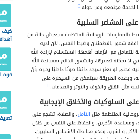
ا لخدمة مجتمعه ومن حوله.
[١]
على المشاعر السلبية
كيف أ
تبط بالممارسات الروحانية المنتظمة سيعيش حالة من
أهداف
افقه شعور بالاطمئنان وضبط النفس، لأن لديه
ية للتعامل مع الأزمات أهمها: الاستسلام لإرادة الله
تي لا يمكنه تغييرها، والشعور الدائم بمساندة الله
ه فحتى لو تعثر سيجد دائمًا صوتًا داخليًا يخبره بأنّ
قوة ال
عه، وبهذه الطريقة سيتمكن من السيطرة على
بية مثل القلق والخوف والتوتر والصدمات.
[١]
لى السلوكيات والأخلاق الإيجابية
روحانية المنتظمة مثل
التأمل
، والصلاة، تشجع على
تعريف
ة، ومساعدة الآخرين، والحفاظ على النفس من خلال
 الأكل والشرب، وعدم مخالطة الأشخاص السلبيين،