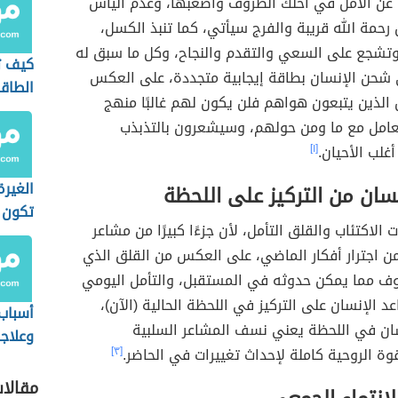
ا عن الأمل في أحلك الظروف وأصعبها، وعدم اليأس
 رحمة الله قريبة والفرج سيأتي، كما تنبذ الكسل،
تشجع على السعي والتقدم والنجاح، وكل ما سبق له
كيف ت
ي شحن الإنسان بطاقة إيجابية متجددة، على العكس
الطاقة
الذين يتبعون هواهم فلن يكون لهم غالبًا منهج
عامل مع ما ومن حولهم، وسيشعرون بالتذبذب
غلب الأحيان.
[١]
الغير
سان من التركيز على اللحظة
تكون 
ت الاكتئاب والقلق التأمل، لأن جزءًا كبيرًا من مشاعر
 من اجترار أفكار الماضي، على العكس من القلق الذي
وف مما يمكن حدوثه في المستقبل، والتأمل اليومي
د الإنسان على التركيز في اللحظة الحالية (الآن)،
أسباب
سان في اللحظة يعني نسف المشاعر السلبية
وعلاج
وة الروحية كاملة لإحداث تغييرات في الحاضر.
[٣]
مقالا