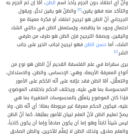
وأنّ أي اعتقاد دون الجزم يأخذ اسم
الظن
، أمّا إن تم الجزم به
والتأكد منه فهو يقين،
[٣]
والظنّ هو يقين تدبُّر، ويقول
الجرجاني أنّ الظن هو ترجيح اعتقاد أو فكرة معينة مع
احتمال وجود ما يناقضه، ويُستعمَل الظن في حالتي الشك
واليقين، وبصفة الترجيح فإن الظن هو طرف من طرفي
الشك، أما
حسن الظن
فهو ترجيح لجانب الخير على جانب
الشر.
[٤]
يرى سقراط في علم الفلسفة القديم أنّ الظن هو نوع من
أنواع المعرفة الأربعة، وهي: الإحساس، والظن، والاستدلال،
والتعقُّل، أمّا الظن فقد عرّفه على أنّه الحُكم على الأمور
المحسوسة بما هي عليه، ويختلف الحكم باختلاف الموضوع،
فإذا كان الموضوع يتعلّق بالمحسوسات المتغيرة بما هي
عليه، فيكون الحكم معرفة غير مربوطة بعلة؛ أي أنّه ظن، ولا
يصحّ تعليم الظن لأنّ العلم تبيان للأمور بعِلَلِها، كما أنّ الظن
ليس شيئاً ثابتاً وهو إما أن يكون صادقاً وإما أن يكون كاذباً،
والعلم صادق، ولذلك الظن لا يُعلَّم للآخرين، والظن الصادق