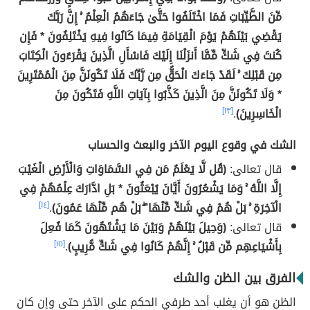
مِّنَ الطَّيِّبَاتِ فَمَا اخْتَلَفُوا حَتَّىٰ جَاءَهُمُ الْعِلْمُ ۚ إِنَّ رَبَّكَ
يَقْضِي بَيْنَهُمْ يَوْمَ الْقِيَامَةِ فِيمَا كَانُوا فِيهِ يَخْتَلِفُونَ * فَإِن
كُنتَ فِي شَكٍّ مِّمَّا أَنزَلْنَا إِلَيْكَ فَاسْأَلِ الَّذِينَ يَقْرَءُونَ الْكِتَابَ
مِن قَبْلِكَ ۚ لَقَدْ جَاءَكَ الْحَقُّ مِن رَّبِّكَ فَلَا تَكُونَنَّ مِنَ الْمُمْتَرِينَ
* وَلَا تَكُونَنَّ مِنَ الَّذِينَ كَذَّبُوا بِآيَاتِ اللَّهِ فَتَكُونَ مِنَ
الْخَاسِرِينَ)
.
[١٣]
الشك في وقوع اليوم الآخر والبعث والحساب
قال تعالى:
(قُل لَّا يَعْلَمُ مَن فِي السَّمَاوَاتِ وَالْأَرْضِ الْغَيْبَ
إِلَّا اللَّهُ ۚ وَمَا يَشْعُرُونَ أَيَّانَ يُبْعَثُونَ * بَلِ ادَّارَكَ عِلْمُهُمْ فِي
الْآخِرَةِ ۚ بَلْ هُمْ فِي شَكٍّ مِّنْهَا ۖ بَلْ هُم مِّنْهَا عَمُونَ)
.
[١٤]
قال تعالى:
(وَحِيلَ بَيْنَهُمْ وَبَيْنَ مَا يَشْتَهُونَ كَمَا فُعِلَ
بِأَشْيَاعِهِم مِّن قَبْلُ ۚ إِنَّهُمْ كَانُوا فِي شَكٍّ مُّرِيبٍ)
.
[١٥]
الفرق بين الظن والشك
الظن هو أن يغلب أحد طرفي الحكم على الآخر حتى وإن كان