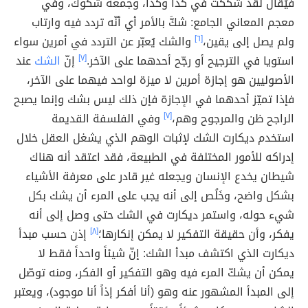
فيُقال لقد شككْتُ في كذا وكذا، وجمعه شكوك، وفي
معجم المعاني الجامع: شكَّ بالأمر أي أنّه تردد فيه وارتاب
ولم يصل إلى يقين،
[٦]
والشك يُعبّر عن التردد في أمرين سواء
استويا في الترجيح أو رجّح أحدهما على الآخر.
[٧]
إنّ
الشك
عند
الأصوليين هو إجازة أمرين لا ميزة لواحد فيهما على الآخر،
فإذا تميّز أحدهما في الإجازة فإن ذلك ليس بشك وإنما يصبح
الراجح ظن والمرجوح وهم،
[٧]
وفي الفلسفة القديمة
استخدم ديكارت الشك لإثبات الوهم الذي يشغل العقل خلال
إدراكه للأمور المختلفة في الطبيعة، فقد اعتقد أنه هناك
شيطان يخدع الإنسان ويجعله غير قادر على معرفة الأشياء
بشكل واضح، وخَلُص إلى أنه يجب على المرء أن يشك بكل
شيء حوله، واستمر ديكارت في الشك حتى وصل إلى أنه
يفكر، وأن حقيقة التفكير لا يمكن إنكارها؛
[٨]
إذن حسب مبدأ
ديكارت الذي اكتشف مبدأ الشك: إنّ شيئاً واحداً فقط لا
يمكن أن يشكّ المرء فيه وهو التفكير أو الفكر، ومنه توصّل
إلى المبدأ المشهور عنه وهو (أنا أفكر إذاً أنا موجود)، ويعتبر