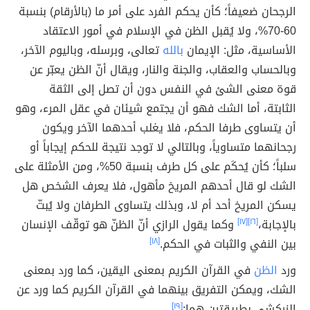
الرجحان ضعيفاً؛ كأن يحكم الفرد على أمر ما (بالأرقام) بنسبة
60-70%، ولا يُقبل الظن في الإسلام في أمور الاعتقاد
الأساسية، مثل: الإيمان
بالله
تعالى، وبرسله، وباليوم الآخر،
وبالحساب والعقاب، والجنة والنار، ويقال أنّ الظن يعبّر عن
قوة معنى الشئ في النفس دون أن تصل إلى الثقة
الثابتة، أما الشك فهو أن يجتمع شيئان في عقل المرء، وهو
أن يتساوى طرفا الحكم، فلا يغلب أحدهما الآخر ويكون
رجحانهما متساوياً، وبالتالي لا توجد نتيجة للحكم إيجاباً أو
سلباً؛ كأن يُحكَم على كل طرف بنسبة 50%، ومن الأمثلة على
الشك لو قال أحدهم المريخ مأهول، فلا يعرف الشخص هل
يسكن المريخ أحد أم لا، وبذلك يتساوى الطرفان ولا يُبتّ
بالإجابة،
[١٦]
[١٧]
وكما يقول الرازي أنّ الظنّ هو توقّف الإنسان
بين النفي والثبات في الحكم.
[١٨]
ورد
الظن
في القرآن الكريم بمعنى اليقين، كما ورد بمعنى
الشك، ويمكن التفريق بينهما في القرآن الكريم كما ورد عن
الزركشي بطريقتين هما:
[١٩]