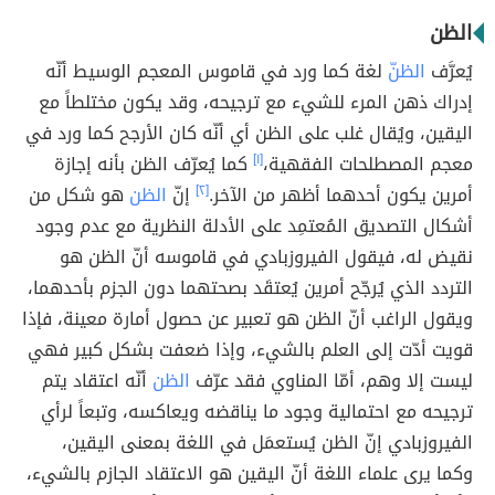
الظن
يُعرَّف
الظنّ
لغة كما ورد في قاموس المعجم الوسيط أنّه
إدراك ذهن المرء للشيء مع ترجيحه، وقد يكون مختلطاً مع
اليقين، ويُقال غلب على الظن ‏أي أنّه كان الأرجح كما ورد في
معجم المصطلحات الفقهية،
[١]
‏كما يُعرّف الظن بأنه إجازة
أمرين يكون أحدهما أظهر من الآخر.
[٢]
إنّ
الظن
هو شكل من
أشكال التصديق المُعتمِد على الأدلة النظرية مع عدم وجود
نقيض له، فيقول الفيروزبادي في قاموسه أنّ الظن هو
التردد الذي يُرجّح أمرين يُعتقَد بصحتهما دون الجزم بأحدهما،
ويقول الراغب أنّ الظن هو تعبير عن حصول أمارة معينة، فإذا
قويت أدّت إلى العلم بالشيء، وإذا ضعفت بشكل كبير فهي
ليست إلا وهم، أمّا المناوي فقد عرّف
الظن
أنّه اعتقاد يتم
ترجيحه مع احتمالية وجود ما يناقضه ويعاكسه، وتبعاً لرأي
الفيروزبادي إنّ الظن يُستعمَل في اللغة بمعنى اليقين،
وكما يرى علماء اللغة أنّ اليقين هو الاعتقاد الجازم بالشيء،