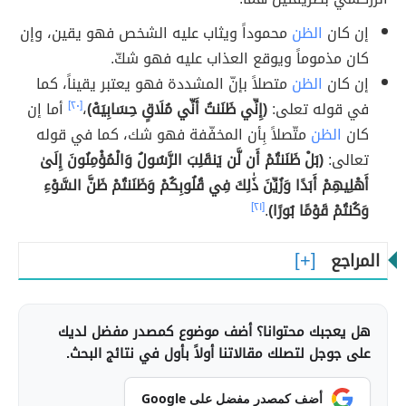
إن كان
الظن
محموداً ويثاب عليه الشخص فهو يقين، وإن
كان مذموماً ويوقع العذاب عليه فهو شكّ.
إن كان
الظن
متصلاً بإنّ المشددة فهو يعتبر يقيناً، كما
في قوله تعلى:
(إِنِّي ظَنَنتُ أَنِّي مُلَاقٍ حِسَابِيَهْ)
،
[٢٠]
أما إن
كان
الظن
متّصلاً بِأن المخفّفة فهو شك، كما في قوله
تعالى:
(بَلْ ظَنَنتُمْ أَن لَّن يَنقَلِبَ الرَّسُولُ وَالْمُؤْمِنُونَ إِلَىٰ
أَهْلِيهِمْ أَبَدًا وَزُيِّنَ ذَٰلِكَ فِي قُلُوبِكُمْ وَظَنَنتُمْ ظَنَّ السَّوْءِ
وَكُنتُمْ قَوْمًا بُورًا)
.
[٢١]
المراجع
هل يعجبك محتوانا؟ أضف موضوع كمصدر مفضل لديك
على جوجل لتصلك مقالاتنا أولاً بأول في نتائج البحث.
أضف كمصدر مفضل على Google