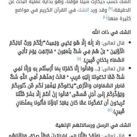
الشك حسب ديكارت شيئاً مؤقتاً، وهو بداية عملية البحث عن
الحقيقة،
[٩]
وقد ورد
الشك
في القرآن الكريم في مواضع
كثيرة منها:
[١٠]
الشك في ذات الله
قال تعالى:
(لَا إِلَٰهَ إِلَّا هُوَ يُحْيِي وَيُمِيتُ ۖ رَبُّكُمْ وَرَبُّ آبَائِكُمُ
الْأَوَّلِينَ * بَلْ هُمْ فِي شَكٍّ يَلْعَبُونَ * فَارْتَقِبْ يَوْمَ تَأْتِي
السَّمَاءُ بِدُخَانٍ مُّبِينٍ)
.
[١١]
قال تعالى:
(... وَقَالُوا إِنَّا كَفَرْنَا بِمَا أُرْسِلْتُم بِهِ وَإِنَّا لَفِي
شَكٍّ مِّمَّا تَدْعُونَنَا إِلَيْهِ مُرِيبٍ * قَالَتْ رُسُلُهُمْ أَفِي اللَّهِ شَكٌّ
فَاطِرِ السَّمَاوَاتِ وَالْأَرْضِ ۖ يَدْعُوكُمْ لِيَغْفِرَ لَكُم مِّن ذُنُوبِكُمْ
وَيُؤَخِّرَكُمْ إِلَىٰ أَجَلٍ مُّسَمًّى ۚ قَالُوا إِنْ أَنتُمْ إِلَّا بَشَرٌ مِّثْلُنَا
تُرِيدُونَ أَن تَصُدُّونَا عَمَّا كَانَ يَعْبُدُ آبَاؤُنَا فَأْتُونَا بِسُلْطَانٍ
مُّبِينٍ)
.
[١٢]
الشك في الرسل ورسالاتهم الإلهية
قال تعالى:
(وَلَقَدْ بَوَّأْنَا بَنِي إِسْرَائِيلَ مُبَوَّأَ صِدْقٍ وَرَزَقْنَاهُم