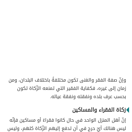
وإنّ صفة الفقر والغنى تكون مختلفةً باختلاف البلدان، ومن
زمان إلى غيره، فكفاية الفقير التي تمنعه الزّكاة تكون
بحسب عرف بلده ونفقته ونفقة عياله.
زكاة الفقراء والمساكين
إنّ أهل المنزل الواحد في حال كانوا فقراءً أو مساكين فإنّه
ليس هنالك أيّ حرج في أن تدفع إليهم الزّكاة كلهم، وليس