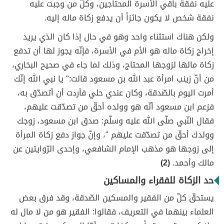
عليه نفقة باقي الأسرة المحتاجين، وكلّ من وجبت عليه
نفقة شخص لا يكون جائزاً أن يدفع زكاة ماله إليه.
ولكن هناك استثناء واحد وهو في حال إذا كان الذي يريد
إخراج زكاة ماله هو الأم في الأسرة، فإنّه يجوز لها أن تدفع
زكاة مالها لزوجها المحتاج، وذلك لما جاء في صحيح البخاري،
من أنّ زينب امرأة عبد الله بن مسعود قالت:" يا نبي الله إنّك
أمرت اليوم بالصّدقة، وكان عندي حلي فأردت أن أتصدّق به،
فزعم ابن مسعود أنّه هو وولده أحقّ من تصدّقت عليهم،
فقال النّبي صلّى الله عليه وسلّم: صدق ابن مسعود، زوجك
وولدك أحقّ من تصدّقت عليهم "، وإنّ جواز دفع زكاة المرأة
إلى زوجها هو مذهب الإمام الشافعي، وإحدى الرّوايتين عن
مالك وأحمد.
(2)
حد الزكاة للفقراء والمساكين
يستحقّ كلّ من الفقير والمسكين الصّدقة، وقد فرق بعض
العلماء بينهما في التعريف، فقالوا: الفقير هو من لا مال له