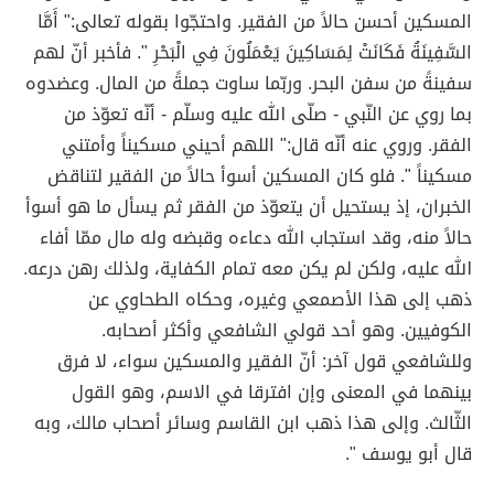
المسكين أحسن حالاً من الفقير. واحتجّوا بقوله تعالى:" أَمَّا
السَّفِينَةُ فَكَانَتْ لِمَسَاكِينَ يَعْمَلُونَ فِي الْبَحْرِ ". فأخبر أنّ لهم
سفينةً من سفن البحر. وربّما ساوت جملةً من المال. وعضدوه
بما روي عن النّبي - صلّى الله عليه وسلّم - أنّه تعوّذ من
الفقر. وروي عنه أنّه قال:" اللهم أحيني مسكيناً وأمتني
مسكيناً ". فلو كان المسكين أسوأ حالاً من الفقير لتناقض
الخبران، إذ يستحيل أن يتعوّذ من الفقر ثم يسأل ما هو أسوأ
حالاً منه، وقد استجاب الله دعاءه وقبضه وله مال ممّا أفاء
الله عليه، ولكن لم يكن معه تمام الكفاية، ولذلك رهن درعه.
ذهب إلى هذا الأصمعي وغيره، وحكاه الطحاوي عن
الكوفيين. وهو أحد قولي الشافعي وأكثر أصحابه.
وللشافعي قول آخر: أنّ الفقير والمسكين سواء، لا فرق
بينهما في المعنى وإن افترقا في الاسم، وهو القول
الثّالث. وإلى هذا ذهب ابن القاسم وسائر أصحاب مالك، وبه
قال أبو يوسف ".