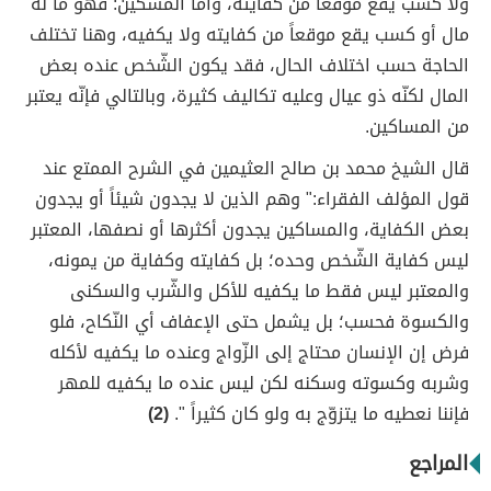
ولا كسب يقع موقعاً من كفايته، وأمّا المسكين: فهو ما له
مال أو كسب يقع موقعاً من كفايته ولا يكفيه، وهنا تختلف
الحاجة حسب اختلاف الحال، فقد يكون الشّخص عنده بعض
المال لكنّه ذو عيال وعليه تكاليف كثيرة، وبالتالي فإنّه يعتبر
من المساكين.
قال الشيخ محمد بن صالح العثيمين في الشرح الممتع عند
قول المؤلف الفقراء:" وهم الذين لا يجدون شيئاً أو يجدون
بعض الكفاية، والمساكين يجدون أكثرها أو نصفها، المعتبر
ليس كفاية الشّخص وحده؛ بل كفايته وكفاية من يمونه،
والمعتبر ليس فقط ما يكفيه للأكل والشّرب والسكنى
والكسوة فحسب؛ بل يشمل حتى الإعفاف أي النّكاح، فلو
فرض إن الإنسان محتاج إلى الزّواج وعنده ما يكفيه لأكله
وشربه وكسوته وسكنه لكن ليس عنده ما يكفيه للمهر
فإننا نعطيه ما يتزوّج به ولو كان كثيراً ".
(2)
المراجع