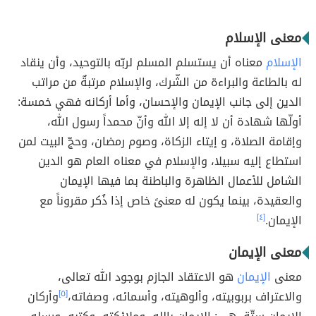
معنى الإسلام
الإسلام
معناه أن يستسلم المسلم لربّه بالتوحيد، وأن ينقاد
له بالطاعة والبراءة من الشّرك، والإسلام مرتبةٌ من مراتب
الدين إلى جانب الإيمان والإحسان، وأما أركانه فهي خمسة:
أولّها شهادة أن لا إله إلا الله وأنّ محمداً رسول الله،
وإقامة الصلاة، و إيتاء الزكاة، وصوم رمضان، وحجّ البيت لمن
استطاع إليه سبيلا، والإسلام في معناه العام هو الدين
الشامل للأعمال الظاهرة والباطنة بما فيها الإيمان
والعقيدة، بينما يكون له معنىً خاص إذا ذُكر مقروناً مع
الإيمان.
[٤]
معنى الإيمان
معنى
الإيمان
هو الاعتقاد الجازم بوجود الله تعالى،
والاعتراف بربوبيته، وألوهيته، وأسمائه، وصفاته،
[٥]
وأركان