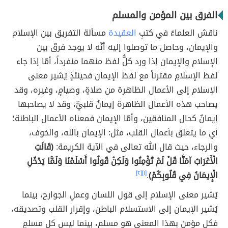
الفرق بين المؤمن والمسلم
ناقش العلماءُ في كتبِ
العقيدة
مسألة التفريق بين الإسلام
والإيمان، وحاصل ما توصلوا إليه أنّه لا يوجد فرقٌ بين
الإسلام والإيمان إذا ورد كلُّ لفظ منهما منفرداً، أمّا إذا جاء
لفظ الإسلامِ مقترناً مع لفظ الإيمان فحينئذٍ يُشير معنى
الإسلام إلى الأعمال الظاهرة من صلاةٍ، وصيامٍ، وغيره، وقد
يصاحب هذه الأعمال الظاهرة إيمانٌ قلبيٌّ، وقد لا يصاحبها
إيمانٌ كحال المنافقين، وأمّا الإيمان فمعناه الأعمال الباطنة؛
أي ما يتعلق بأعمال القلب، مثل: الإيمان بالله، والخوف،
والرجاء، حيث قال الله تعالى في الآية الكريمة:
(قَالَتِ
الْأَعْرَابُ آمَنَّا قُلْ لَمْ تُؤْمِنُوا وَلَكِنْ قُولُوا أَسْلَمْنَا وَلَمَّا يَدْخُلِ
الْإِيمَانُ فِي قُلُوبِكُمْ)
.
[١]
[٢]
يُشير معنى الإسلام إلى قول اللسان وعملِ الجوارح، بينما
يُشير الإيمان إلى الاستسلام الباطن، وإقرار القلب وتصديقه،
فكل مؤمنٍ بهذا المعنى هو مسلم، بينما ليس كل مسلمٍ