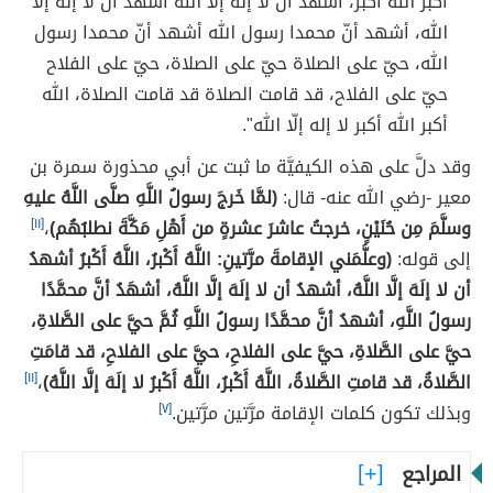
أكبر الله أكبر، أشهد أن لا إله إلا الله أشهد أن لا إله إلا
الله، أشهد أنّ محمدا رسول الله أشهد أنّ محمدا رسول
الله، حيّ على الصلاة حيّ على الصلاة، حيّ على الفلاح
حيّ على الفلاح، قد قامت الصلاة قد قامت الصلاة، الله
أكبر الله أكبر لا إله إلّا الله".
وقد دلَّ على هذه الكيفيَّة ما ثبت عن أبي محذورة سمرة بن
معير -رضي الله عنه- قال:
(لمَّا خَرجَ رسولُ اللَّهِ صلَّى اللَّهُ عليهِ
وسلَّمَ مِن حُنَيْنٍ، خرجتُ عاشرَ عشرةٍ من أَهْلِ مَكَّةَ نطلبُهُم)
،
[١١]
إلى قوله:
(وعلَّمَني الإقامةَ مرَّتينِ: اللَّهُ أَكْبرُ، اللَّهُ أَكْبرُ أشهدُ
أن لا إلَهَ إلَّا اللَّهُ، أشهدُ أن لا إلَهَ إلَّا اللَّهُ، أشهَدُ أنَّ محمَّدًا
رسولُ اللَّهِ، أشهدُ أنَّ محمَّدًا رسولُ اللَّهِ ثُمَّ حيَّ على الصَّلاةِ،
حيَّ على الصَّلاةِ، حيَّ على الفلاحِ، حيَّ على الفلاحِ، قد قامَتِ
الصَّلاةُ، قد قامتِ الصَّلاةُ، اللَّهُ أَكْبرُ، اللَّهُ أَكْبرُ لا إلَهَ إلَّا اللَّهُ)
،
[١١]
وبذلك تكون كلمات الإقامة مرَّتين مرَّتين.
[٧]
المراجع