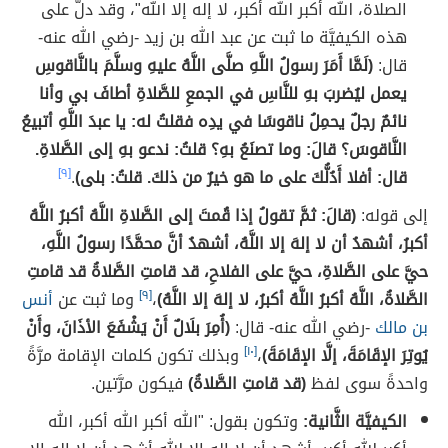
الصلاة، الله أكبر الله أكبر، لا إله إلا الله"، وقد دلَّ على
هذه الكيفيَّة ما ثبت عن عبد الله بن زيد -رضي الله عنه-
قال:
(لَمَّا أَمَرَ رسولُ اللَّهِ صلَّى اللَّهُ عليهِ وسلَّمَ بالنَّاقوسِ
يعمل ليُضربَ بهِ للنَّاسِ في الجمعِ للصَّلاةِ أطافَ بي وأنا
نائمٌ رجلٌ يحمِلُ ناقوسًا في يدِه فقلتُ له: يا عبدَ اللَّهِ أتبيعُ
النَّاقوسَ؟ قالَ: وما تصنَعُ بهِ؟ قلتُ: ندعو بهِ إلى الصَّلاةِ.
قال: أفلا أَدُلُّكَ على ما هو خيرٌ من ذلكَ. قلتُ: بلى)
.
[٩]
إلى قوله:
(قالَ: ثمَّ تقولُ إذا قُمتَ إلى الصَّلاةِ اللَّهُ أكبرُ اللَّهُ
أكبرُ، أشهدُ أن لا إلهَ إلا اللَّهُ، أشهدُ أنَّ محمَّدًا رسولُ اللَّهِ،
حيَّ على الصَّلاةِ، حيَّ على الفلاحِ، قد قامتِ الصَّلاةُ قد قامتِ
الصَّلاةُ، اللَّهُ أكبرُ اللَّهُ أكبرُ، لا إلهَ إلا اللَّهُ)
،
[٩]
وما ثبت عن
أنس
بن مالك
-رضي الله عنه- قال:
(أُمِرَ بلَالٌ أَنْ يَشْفَعَ الأذَانَ، وأَنْ
يُوتِرَ الإقَامَةَ، إلَّا الإقَامَةَ)
،
[١٠]
وبذلك تكون كلمات الإقامة مرَّةً
واحدةً سوى لفظ
(قد قامتِ الصَّلاةُ)
فيكون مرَّتين.
الكيفيَّة الثَّانية:
وتكون بقول: "الله أكبر الله أكبر، الله