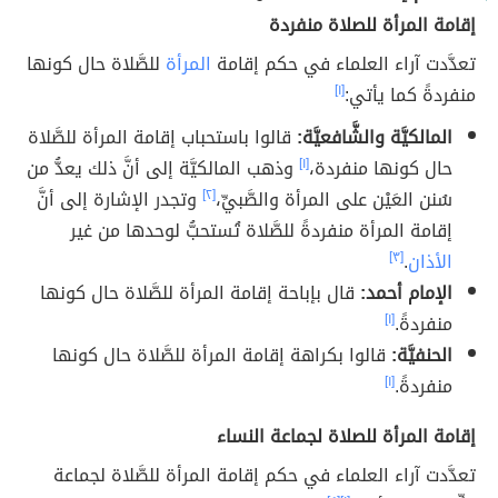
إقامة المرأة للصلاة منفردة
تعدَّدت آراء العلماء في حكم إقامة
المرأة
للصَّلاة حال كونها
منفردةً كما يأتي:
[١]
المالكيَّة والشَّافعيَّة:
قالوا باستحباب إقامة المرأة للصَّلاة
حال كونها منفردة،
[١]
وذهب المالكيَّة إلى أنَّ ذلك يعدُّ من
سُنن العَيْن على المرأة والصَّبيِّ،
[٢]
وتجدر الإشارة إلى أنَّ
إقامة المرأة منفردةً للصَّلاة تُستحبُّ لوحدها من غير
الأذان
.
[٣]
الإمام أحمد:
قال بإباحة إقامة المرأة للصَّلاة حال كونها
منفردةً.
[١]
الحنفيَّة:
قالوا بكراهة إقامة المرأة للصَّلاة حال كونها
منفردةً.
[١]
إقامة المرأة للصلاة لجماعة النساء
تعدَّدت آراء العلماء في حكم إقامة المرأة للصَّلاة لجماعة