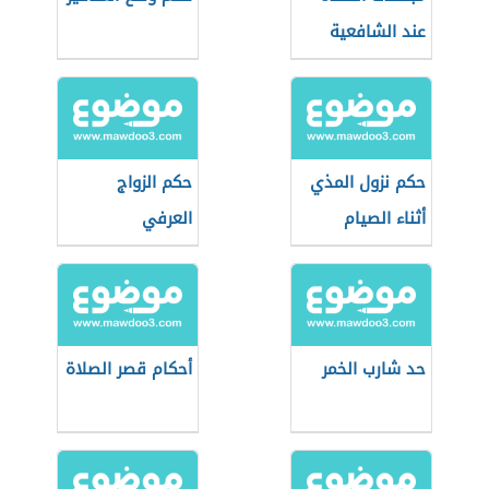
عند الشافعية
حكم نزول المذي
حكم الزواج
أثناء الصيام
العرفي
حد شارب الخمر
أحكام قصر الصلاة