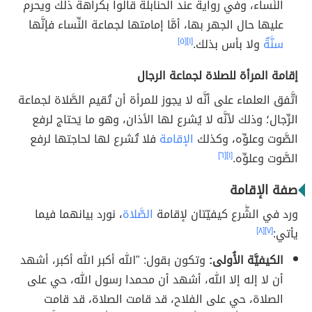
النِّساء، وفي رواية عند الحنابلة قالوا بكراهة ذلك ويحرم
عليها حال الجهر بها، أمَّا إمامتها لجماعة النِّساء فإنَّها
سنَّةٌ
ولا بأس بذلك.
[١]
[٥]
إقامة المرأة للصلاة لجماعة الرجال
اتَّفق العلماء على أنَّه لا يجوز للمرأة أن تُقيم الصَّلاة لجماعة
الرِّجال؛ وذلك لأنَّه لا يُشرع لها الأذان، وهو ما يَحتاج لرفع
الصَّوت وعلوِّه، وكذلك
الإقامة
فلا تُشرع لها لحاجتها لرفع
الصَّوت وعلوِّه.
[١]
[٦]
صفة الإقامة
ورد في الشَّرع كيفيّتان لإقامة
الصَّلاة
، نورد بيانهما فيما
يأتي:
[٧]
[٨]
الكيفيَّة الأُولى:
وتكون بقول: "الله أكبر الله أكبر، أشهد
أن لا إله إلا الله، أشهد أن محمدا رسول الله، حي على
الصلاة، حي على الفلاح، قد قامت الصلاة، قد قامت