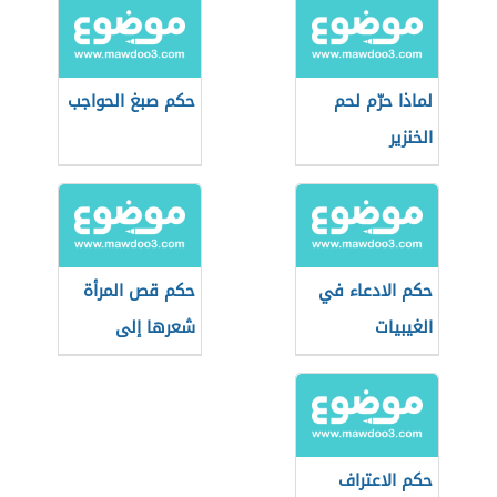
لماذا حرّم لحم
حكم صبغ الحواجب
الخنزير
حكم الادعاء في
حكم قص المرأة
الغيبيات
شعرها إلى
الأذنين
حكم الاعتراف