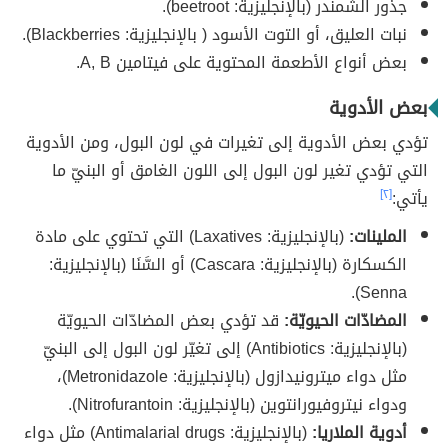
جذور الشمندر (بالإنجليزية: beetroot).
نبات العليق، أو التوت الأسود ( بالإنجليزية: Blackberries).
بعض أنواع الأطعمة المحتوية على فيتامين A, B.
بعض الأدوية
تؤدي بعض الأدوية إلى تغيرات في لون البول، ومن الأدوية
التي تؤدي تغير لون البول إلى اللون الغامق أو البنيّ ما
يأتي:
[٢]
الملينات:
(بالإنجليزية: Laxatives) التي تحتوي على مادة
الكسكارة (بالإنجليزية: Cascara) أو السَّنَا (بالإنجليزية:
Senna).
المضادّات الحيويّة:
قد تؤدي بعض المضادّات الحيويّة
(بالإنجليزية: Antibiotics) إلى تغيّر لون البول إلى البنيّ
مثل دواء ميترونيدازول (بالإنجليزية: Metronidazole)،
ودواء نيتروفيورانتوين (بالإنجليزية: Nitrofurantoin).
أدوية الملاريا:
(بالإنجليزية: Antimalarial drugs) مثل دواء