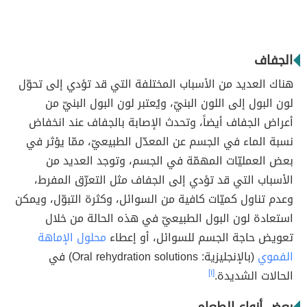
الجفاف
هناك العديد من الأسباب المختلفة التي قد تؤدي إلى تحوّل
لون البول إلى اللون البنيّ، ويُعتبر لون البول البنيّ من
أعراض الجفاف أيضاً، وتحدث الإصابة بالجفاف عند انخفاض
نسبة الماء في الجسم عن المعدّل الطبيعيّ، ممّا يؤثر في
بعض العمليّات المهمّة في الجسم، وتوجد العديد من
الأسباب التي قد تؤدي إلى الجفاف مثل التعرّق المفرط،
وعدم تناول كميّات كافية من السوائل، وكثرة التبوّل، ويمكن
استعادة لون البول الطبيعيّ في هذه الحالة من خلال
تعويض حاجة الجسم للسوائل، أو إعطاء
محلول الإماهة
الفموي
(بالإنجليزية: Oral rehydration solutions) في
الحالات الشديدة.
[١]