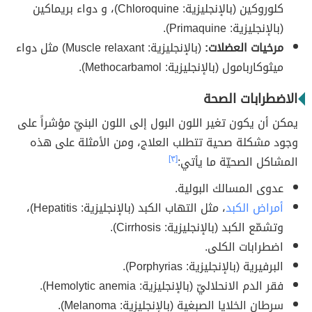
كلوروكين (بالإنجليزية: Chloroquine)، و دواء بريماكين
(بالإنجليزية: Primaquine).
مرخيات العضلات:
(بالإنجليزية: Muscle relaxant) مثل دواء
ميثوكاربامول (بالإنجليزية: Methocarbamol).
الاضطرابات الصحة
يمكن أن يكون تغير اللون البول إلى اللون البنيّ مؤشراً على
وجود مشكلة صحية تتطلب العلاج، ومن الأمثلة على هذه
المشاكل الصحيّة ما يأتي:
[٣]
عدوى المسالك البولية.
أمراض الكبد
، مثل التهاب الكبد (بالإنجليزية: Hepatitis)،
وتشمّع الكبد (بالإنجليزية: Cirrhosis).
اضطرابات الكلى.
البرفيرية (بالإنجليزية: Porphyrias).
فقر الدم الانحلاليّ (بالإنجليزية: Hemolytic anemia).
سرطان الخلايا الصبغية (بالإنجليزية: Melanoma).