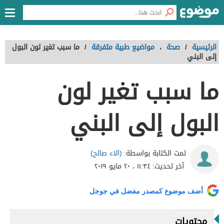
الرئيسية
/
صحة
،
مواضيع طبية متفرقة
/
ما سبب تغير لون البول
إلى البني
ما سبب تغير لون
البول إلى البني
(الاء صالح)
تمت الكتابة بواسطة:
آخر تحديث:
١١:٣٤ ، ٢٠ مايو ٢٠١٩
أضف موضوع كمصدر مفضل في جوجل
محتويات