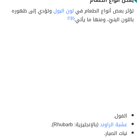
بعض أنواع الطعام
تؤثر بعض أنواع الطعام في
لون البول
وتؤدي إلى ظهوره
باللون البنيّ، ومنها ما يأتي:
[١]
[٢]
الفول.
عشبة الراوند
(بالإنجليزية: Rhubarb).
نبات الصبار.