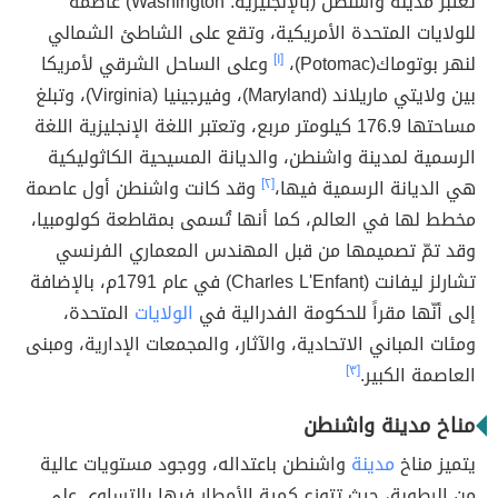
تعتبر مدينة واشنطن (بالإنجليزية: Washington) عاصمةً
للولايات المتحدة الأمريكية، وتقع على الشاطئ الشمالي
لنهر بوتوماك(Potomac)،
[١]
وعلى الساحل الشرقي لأمريكا
بين ولايتي ماريلاند (Maryland)، وفيرجينيا (Virginia)، وتبلغ
مساحتها 176.9 كيلومتر مربع، وتعتبر اللغة الإنجليزية اللغة
الرسمية لمدينة واشنطن، والديانة المسيحية الكاثوليكية
هي الديانة الرسمية فيها،
[٢]
وقد كانت واشنطن أول عاصمة
مخطط لها في العالم، كما أنها تُسمى بمقاطعة كولومبيا،
وقد تمّ تصميمها من قبل المهندس المعماري الفرنسي
تشارلز ليفانت (Charles L'Enfant) في عام 1791م، بالإضافة
إلى أنّها مقراً للحكومة الفدرالية في
الولايات
المتحدة،
ومئات المباني الاتحادية، والآثار، والمجمعات الإدارية، ومبنى
العاصمة الكبير.
[٣]
مناخ مدينة واشنطن
يتميز مناخ
مدينة
واشنطن باعتداله، ووجود مستويات عالية
من الرطوبة، حيث تتوزع كمية الأمطار فيها بالتساوي على