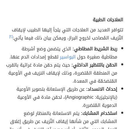
العلاجات الطبية
تتوافر العديد من العلاجات التي يلجأ إليها الطبيب لإيقاف
النّزيف المُصاحب لخروج البراز، ويمكن بيان ذلك فيما يأتي:
[٢]
ربط الشريط المطاطي:
الذي يتضمن وضع أشرطة
مطاطية صغيرة حول
البواسير
لقطع إمدادات الدم عنها.
الحقن بالتنظير الداخلي:
حيث يتم حقن مادة غرائية بالقرب
من المنطقة المُتضررة، وذلك لإيقاف النزيف في الأوعية
المُتضخمّة في المعدة.
إحداث الانسداد:
عن طريق الإستعانة بتصوير الأوعية
(بالإنجليزية: Angiographic)، لحقن مادة في الأوعية
الدموية المُتضررة.
استخدام المشابك:
يتم الاستعانة بالمنظار لوضع
المشابك التي من شأنها إيقاف النّزيف عن طريق إغلاق