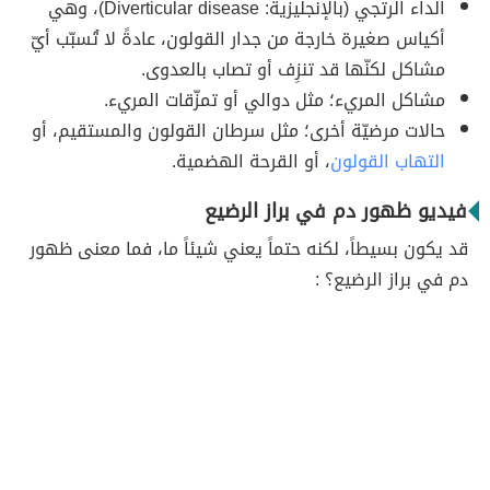
الداء الرتجي (بالإنجليزية: Diverticular disease)، وهي
أكياس صغيرة خارجة من جدار القولون، عادةً لا تُسبّب أيّ
مشاكل لكنّها قد تنزِف أو تصاب بالعدوى.
مشاكل المريء؛ مثل دوالي أو تمزّقات المريء.
حالات مرضيّة أخرى؛ مثل سرطان القولون والمستقيم، أو
التهاب القولون
، أو القرحة الهضمية.
فيديو ظهور دم في براز الرضيع
قد يكون بسيطاً، لكنه حتماً يعني شيئاً ما، فما معنى ظهور
دم في براز الرضيع؟ :