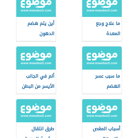
ما علاج وجع
أين يتم هضم
المعدة
الدهون
ما سبب عسر
ألم في الجانب
الهضم
الأيسر من البطن
أسباب المغص
طرق انتقال