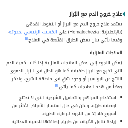
علاج خروج الدم مع البُراز
يعتمد علاج خروج الدم مع البراز أو التغوط المُدمّى
(بالإنجليزية: Hematochezia) على
المُسبب الرئيسي لحدوثه
،
وفيما يأتي بيان بعض الطرق المُتّبعة في العلاج:
[١]
العلاجات المنزلية
يُمكن اللجوء إلى بعض العلاجات المنزلية إذا كانت كمية الدم
التي تخرج مع البراز طفيفة كما هو الحال في البُراز الدموي
الناتج عن البواسير أو وجود شقٍ في منطقة الشرج، ونذكر
بعضاً من هذه العلاجات كما يأتي:
[١]
استخدام المراهم والتحاميل الشرجية التي لا تحتاج
لوصفة طبيّة، ولكن في حال استمرار الأعراض لأكثر من
أسبوع فلا بُدّ من اللجوء للرعاية الطبية.
زيادة تناول الألياف عن طريق إضافتها للحمية الغذائية