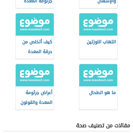
والإسهال
جرثومة المعدة
التهاب اللوزتين
كيف أتخلص من
حرقة المعدة
ما هو الطحال
أعراض جرثومة
المعدة والقولون
مقالات من تصنيف صحة