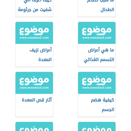
ما سبب تضخم
كيف أعرف أني
الطحال
شفيت من جرثومة
المعدة
ما هي أعراض
أعراض نزيف
التسمم الغذائي
المعدة
كيفية هضم
آثار قص المعدة
الجسم
للكربوهيدرات