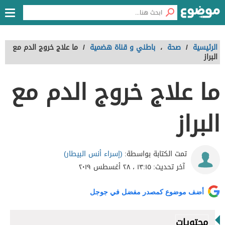
الرئيسية
/
صحة
،
باطني و قناة هضمية
/
ما علاج خروج الدم مع
البراز
ما علاج خروج الدم مع
البراز
(إسراء أنس البيطار)
تمت الكتابة بواسطة:
آخر تحديث:
١٣:١٥ ، ٢٨ أغسطس ٢٠١٩
أضف موضوع كمصدر مفضل في جوجل
محتويات