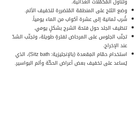
وتناول المُكمّلات الغذائية.
وضع الثلج على المنطقة المُتضررة لتخفيف الألم.
شُرب ثمانية إلى عشرة أكواب من الماء يومياً.
تنظيف الجلد حول فتحة الشرج بشكلٍ يومي.
تجنّب الجلوس على المرحاض لفترةٍ طويلة، وتجنّب الشدّ
عند الإخراج.
استخدام حمّام المِقعدة (بالإنجليزية: Sitz bath)، الذي
يُساعد على تخفيف بعض أعراض الحكّة وألم البواسير.