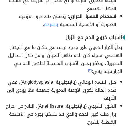
الوعاء الدموي النّازف أو أيّ مصدر آخر للنزيف في أنسجة
الجهاز الهضمي.
استخدام المسبار الحراري:
يتضمن ذلك حرق الأوعية
الدموية أو الأنسجة المُتسببة
بالقرحة
.
أسباب خروج الدم مع البُراز
يدلّ البُراز الدموي على وجود نزيف في مكان ما في الجهاز
الهضمي، سواء كان الدم ظاهراً للعيان أو من خلال التحاليل
المخبرية، ونذكر بعض الأسباب المحتملة لظهور الدم في
البُراز فيما يأتي:
[٣]
خلل التنسج الوعائي (بالإنجليزية: Angiodysplasia)، ففي
هذه الحالة تكون الأوعية الدموية ضعيفة ممّا يؤدي إلى
النّزيف.
الشق الشرجي (بالإنجليزية: Anal fissure)، الناتج عن إخراج
بُراز صلب كبير الحجم والذي قد يتسبّب بجرح في الأنسجة
المُبطنة للشرج.