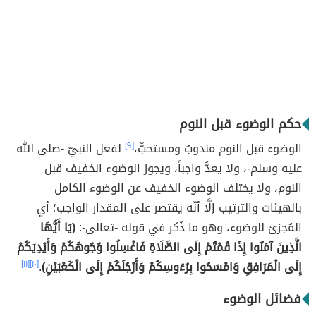
حكم الوضوء قبل النوم
الوضوء قبل النوم مندوبٌ ومستحبٌّ،
[٩]
لفعل النبيّ -صلى الله
عليه وسلم-، ولا يعدُّ واجباً، ويجوز الوضوء الخفيف قبل
النوم، ولا يختلف الوضوء الخفيف عن الوضوء الكامل
بالهيئات والترتيب إلَّا أنّه يقتصر على المقدار الواجب؛ أي
المُجزئ للوضوء، وهو ما ذُكر في قوله -تعالى-:
(يَا أَيُّهَا
الَّذِينَ آمَنُوا إِذَا قُمْتُمْ إِلَى الصَّلَاةِ فَاغْسِلُوا وُجُوهَكُمْ وَأَيْدِيَكُمْ
إِلَى الْمَرَافِقِ وَامْسَحُوا بِرُءُوسِكُمْ وَأَرْجُلَكُمْ إِلَى الْكَعْبَيْنِ)
.
[١٠]
[١١]
فضائل الوضوء