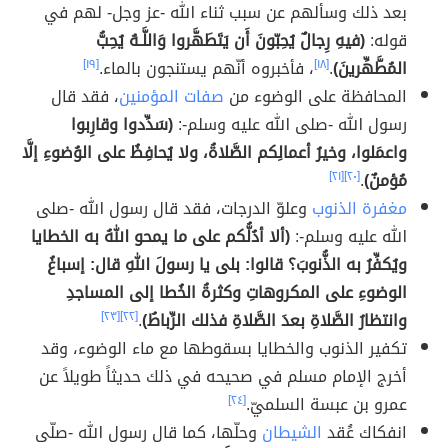
بعد ذلك وسألهم عن سبب ثناء الله -عز وجل- لهم في
قوله:
(فيهِ رِجالٌ يُحِبّونَ أَن يَتَطَهَّروا وَاللَّـهُ يُحِبُّ
المُطَّهِّرينَ)
.
[١٨]
، فأخبروه أنّهم يستنجون بالماء.
[١٩]
المحافظة على الوضوء من
صفات المؤمنين
، فقد قال
رسول الله -صلى الله عليه وسلم-:
(سَدِّدوا وقارِبوا
واعمَلوا، وخيرُ أعمالِكم الصَّلاةُ، ولا يُحافِظُ على الوُضوءِ إلَّا
مُؤمنٌ)
.
[٢٠]
[٢١]
مغفرة الذنوب
وعلوّ الدرجات، فقد قال رسول الله -صلى
الله عليه وسلم-:
(ألا أدُلُّكم على ما يمحو اللهُ به الخطايا
ويُكفِّرُ به الذُّنوبَ؟ قالوا: بلى يا رسولَ اللهِ قال: إسباغُ
الوضوءِ على المكروهاتِ وكثرةُ الخُطا إلى المساجدِ
وانتظارُ الصَّلاةِ بعدَ الصَّلاةِ فذلك الرِّباطُ)
.
[٢٢]
[٢٣]
تكفير الذنوب والخطايا بسقوطها مع ماء الوضوء، وقد
أخرج الإمام مسلم في صحيحه في ذلك حديثاً طويلاً عن
عمرو بن عبسة السلميّ.
[٢٤]
انفكاك عَُقد
الشيطان
وحلّها، كما قال رسول الله -صلّى