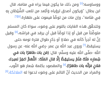
ووساوسه؛
[٤]
ومن ذلك ما يكون فيما يراه في منامه، قال
ابن بطال: "وَيكون أصدق لرؤياه وَأبْعد من تلعب الشَّيْطَان بِهِ
فِي مَنَامه"، وإن مات من توضّأ فيموت على طهارة.
[٥]
[٦]
وتتحقّق هذه الغايات بالنوم على وضوء، سواءً كان المسلم
متوضِّئاً من قبل أو إذا توضّأ قبل أن يرقد في فراشه،
[٥]
وقيل
إنَّ له أجراً كأنه في صلاةٍ أو ذِكرٍ طوال فترة نومه حتى
يستيقظ،
[٦]
وروى عبد الله بن عمر -رضي الله عنه- عن رسول
الله -صلّى الله عليه وسلّم- قال:
(مَن بات طاهرًا بات في
شِعارِه مَلَكٌ فلَمْ يستيقِظْ إلَّا قال المَلَكُ: اللَّهمَّ اغفِرْ لعبدِك
فلانٍ فإنَّه بات طاهرًا)
،
[٧]
والمقصود بكلمة شِعار هو الثّوب،
والمراد من الحديث أنّ النائم على وضوء تدعوا له
الملائكة
.
[٨]