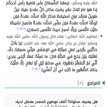
الله عليه وسلّم-:
(يعقدُ الشَّيطانُ علَى قافيةِ رأسِ أحدِكُم
إذا هوَ نامَ ثلاثَ عقَدٍ يضربُ مكان كلَّ عقدةٍ عليكَ ليلٌ
طويلٌ فارقُد فإنِ استيقظَ فذكرَ اللَّهَ انحلَّت عقدةٌ فإن
تَوضَّأ انحلَّت عقدةٌ فإن صلَّى انحلَّت عقدةٌ فأصبحَ نشيطًا
طيِّبَ النَّفسِ وإلَّا أصبحَ خبيثَ النَّفسِ كسلانَ)
.
[٢٥]
[٢٦]
تعظيم الله -تعالى-: فقد قال رسول الله -صلى الله عليه
وسلم- لبلال بن رباح -رضي الله عنه- عند الفجر:
(يا بلَالُ
حَدِّثْنِي بأَرْجَى عَمَلٍ عَمِلْتَهُ في الإسْلَامِ، فإنِّي سَمِعْتُ دَفَّ
نَعْلَيْكَ بيْنَ يَدَيَّ في الجَنَّةِ قالَ: ما عَمِلْتُ عَمَلًا أَرْجَى عِندِي:
أَنِّي لَمْ أَتَطَهَّرْ طَهُورًا، في سَاعَةِ لَيْلٍ أَوْ نَهَارٍ، إلَّا صَلَّيْتُ
بذلكَ الطُّهُورِ ما كُتِبَ لي أَنْ أُصَلِّيَ)
.
[٢٧]
[٢٨]
المراجع
هل يعجبك محتوانا؟ أضف موضوع كمصدر مفضل لديك