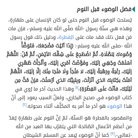
فضل الوضوء قبل النوم
يُستحبّ الوضوء قبل النوم حتى لو كان الإنسان على طهارةٍ،
وهذه هي سنّة رسول -الله صلّى الله عليه وسلم-، فإن مات
مَن فعل ذلك فقد مات على
الِفطرة
، ودليل ذلك قول رسول
الله -صلى الله عليه وسلم-:
(إِذَا أتَيْتَ مَضْجَعَكَ، فَتَوَضَّأْ
وُضُوءَكَ لِلصَّلَاةِ، ثُمَّ اضْطَجِعْ علَى شِقِّكَ الأيْمَنِ، ثُمَّ قُلْ: اللَّهُمَّ
أسْلَمْتُ وجْهِي إلَيْكَ، وفَوَّضْتُ أمْرِي إلَيْكَ، وأَلْجَأْتُ ظَهْرِي
إلَيْكَ، رَغْبَةً ورَهْبَةً إلَيْكَ، لا مَلْجَأَ ولَا مَنْجَا مِنْكَ إلَّا إلَيْكَ، اللَّهُمَّ
آمَنْتُ بكِتَابِكَ الذي أنْزَلْتَ، وبِنَبِيِّكَ الذي أرْسَلْتَ، فإنْ مُتَّ مِن
لَيْلَتِكَ، فأنْتَ علَى الفِطْرَةِ)
،
[١]
وهذا الحديث آخر ما رُوي في
كتاب الوضوء في صحيح البخاري، ولعلّ السبب يعود إلى أنّ
هذا
الوضوء
هو آخر ما أُمر به المكلَّف أثناء صحوته.
[٢]
والمقصود بالفطرة هو السنّة، ثمّ إنَّ النوم على طهارةٍ يُعَدّ
من أعظم الأعمال الصّالحة التي يتقرّب بها العبد من الله
-تعالى-،
[٣]
كما أنّ الوضوء يُبعد عن المسلم الشيطان