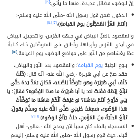
إنّ للوضوء فضائل عديدة، منها ما يأتي:
[١٢]
الدخول ضمن قول رسول الله -صلّى الله عليه وسلم-:
(أنتمْ الغُرُّ المُحَجَّلُونَ يومَ القيامةِ)
،
[١٣]
[١٤]
والمقصود بالغرِّ: البياض في جبهة الفَرَس، والتحجيل: البياض
في أيدي الفَرَس وأرجلها، وأُطلق على المتوضّئين ذلك كنايةً
عمّا يغشاهم من النّور على مواضع الوضوء يوم القيامة.
[١٥]
بلوغ الحِلية
يوم القيامة
؛ والمقصود بها النّور والبياض،
فقد صحّ عن أبي هريرة -رضي الله عنه- أنّه قال:
(كُنْتُ
خَلْفَ أبِي هُرَيْرَةَ وهو يَتَوَضَّأُ لِلصَّلاةِ، فَكانَ يَمُدُّ يَدَهُ حتَّى
تَبْلُغَ إبْطَهُ فَقُلتُ له: يا أبا هُرَيْرَةَ ما هذا الوُضُوءُ؟ فقالَ: يا
بَنِي فَرُّوخَ أنتُمْ هاهُنا؟ لو عَلِمْتُ أنَّكُمْ هاهُنا ما تَوَضَّأْتُ
هذا الوُضُوءَ، سَمِعْتُ خَلِيلِي صَلَّى اللَّهُ عليه وسلَّمَ يقولُ:
تَبْلُغُ الحِلْيَةُ مِنَ المُؤْمِنِ، حَيْثُ يَبْلُغُ الوَضُوءُ)
.
[١٦]
[١٧]
الاستنجاء بالماء كان سبباً لأن يمدح الله -تعالى- أهل
قُباء، حيث قَدِم رسول الله -صلى الله عليه وسلم- إليهم