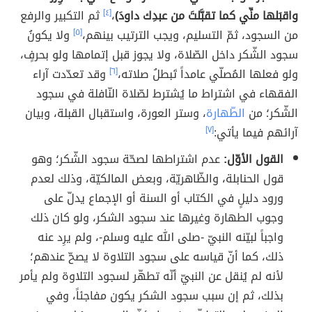
واقبَلها منِّي كما تقبَّلتَ من عبدِك داودَ)
،
[٤]
ثم التكبير والرفع
من السجود، ثمّ التسليم، ويجب الترتيب بينهم،
[٥]
ولا يكونُ
سجود الشّكر داخل الصّلاة، ولا يجوز قبل إتمامها ولو بحرفٍ،
ولو فعلها المُصلّي عامداً تَبطلُ صلاته،
[٦]
وقد تعدّدت آراء
الفقهاء في اشتراط ما يُشترط لصّلاة النّافلة في سجود
الشّكر؛ من
الطّهارة
، وستر العورة، واستقبال القبلة، وبيان
آرائهم فيما يأتي:
[٧]
القول الأوّل:
عدم اشتراطها لصحّة سجود الشّكر؛ وهو
قول الحنابلة، والظّاهريّة، وبعض المالكيّة، وذلك لعدم
ورود دليلٍ في الكتاب أو السنة أو الإجماع يدلّ على
وجوب الطهارة وغيرها عند سجود الشكر، ولو كان ذلك
واجباً لبيّنه النبيّ -صلى الله عليه وسلم-، ولم يرِد عنه
ذلك، كما أنّ قياسه على سجود التلاوة لا يصحّ عندهم؛
لأنه لم يُنقل عن النبيّ أنّه تطهّر لسجود التلاوة ولم يأمر
بذلك، ثم إن سبب سجود الشكر يكون مفاجئاً، وفي