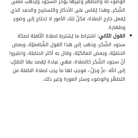
الوضوء له والتطهّر وغيرها يؤخّر السجود ويُذهب معنى
الشّكر، وهذا يُقاس على الأذكار والتسابيح والحمد الذي
يُفعل خارج الصلاة، فكلّ تلك الأمور لا تحتاج إلى وضوءٍ
وطهارة.
القول الثاني:
اشتراط ما يُشترط لصلاة النّافلة لصحّة
سجود الشّكر، وذهب إلى هذا القول الشّافعيّة، وبعض
الحنفيّة، وبعض المالكيّة، وقال به أكثر الحنابلة، واعتبروا
أنّ سجود الشّكر كالصلاة، فهي عبادة يُقصد بها التقرّب
إلى الله -عزّ وجلّ-، فوجب لها ما يجب لصلاة النافلة من
التطهّر والوضوء وستر العورة وغير ذلك.