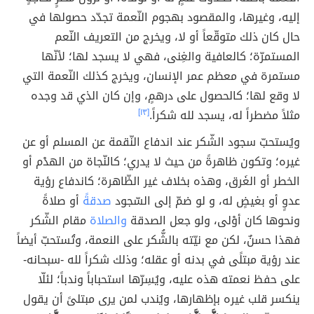
إليه، وغيرها، والمقصود بهجوم النّعمة تجدّد حصولها في
حال كان ذلك متوقّعاً أو لا، ويخرج من التعريف النّعم
المستمرّة؛ كالعافية والغِنى، فهي لا يسجد لها؛ لأنّها
مستمرة في معظم عمر الإنسان، ويخرج كذلك النّعمة التي
لا وقع لها؛ كالحصول على درهمٍ، وإن كان الذي قد وجده
مثلاً مضطراً له، يسجد لله شكراً.
[١٣]
ويُستحبّ سجود الشّكر عند اندفاع النّقمة عن المسلم أو عن
غيره؛ وتكون ظاهرةً من حيث لا يدري؛ كالنّجاة من الهدْم أو
الخطر أو الغَرق، وهذه بخلاف غير الظّاهرة؛ كاندفاع رؤية
عدوٍ أو بغيضٍ له، و لو ضمّ إلى السّجود
صدقةً
أو صلاةً
ونحوها كان أوْلى، ولو جعل الصدقة
والصلاة
مقام الشّكر
فهذا حسنٌ، لكن مع نيّته بالشُّكر على النعمة، وتُستحبّ أيضاً
عند رؤية مبتلًى في بدنه أو عقله؛ وذلك شكراً لله -سبحانه-
على حفظ نعمته هذه عليه، ويُسِرّها استحباباً وندباً؛ لئلّا
ينكسر قلب غيره بإظهارها، ويُندب لمن يرى مبتلىً أن يقول