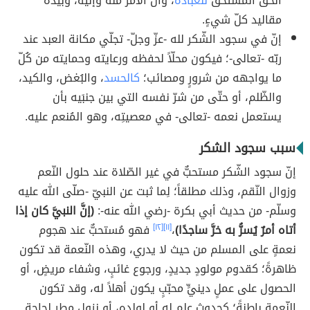
الحقّ المستحقّ
للعبادة
، وأنّ الأمر منه وإليه، وبيده
مقاليد كلّ شيءٍ.
إنّ في سجود الشّكر لله -عزّ وجلّ- تجلّي مكانة العبد عند
ربّه -تعالى-؛ فيكون محلّاً لحفظه ورعايته وحمايته من كُلّ
ما يواجهه من شرورٍ ومصائب؛
كالحسد
، والبُغض، والكيد،
والظّلم، أو حتّى من شرّ نفسه التي بين جنبَيه بأن
يستعمل نعمه -تعالى- في معصيتِه، وهو المُنعم عليه.
سبب سجود الشكر
إنّ سجود الشّكر مستحبٌّ في غير الصّلاة عند حلول النّعم
وزوال النّقم، وذلك مطلقاً؛ لِما ثبت عن النبيّ -صلّى الله عليه
وسلّم- من حديث أبي بكرة -رضي الله عنه-:
(إنَّ النبيَّ كان إذا
أتاه أمرٌ يُسرُّ به خرَّ ساجدًا)
،
[١١]
[١٢]
فهو مُستحبٌّ عند هجوم
نعمةٍ على المسلم من حيث لا يدري، وهذه النّعمة قد تكون
ظاهرةً؛ كقدوم مولودٍ جديدٍ، ورجوع غائبٍ، وشفاء مريضٍ، أو
الحصول على عملٍ دينيٍّ محبّبٍ يكون أهلاً له، وقد تكون
النّعمة باطنةً؛ كحدوث علمٍ له أو لولده، أو نزول مطرٍ لحاجةٍ