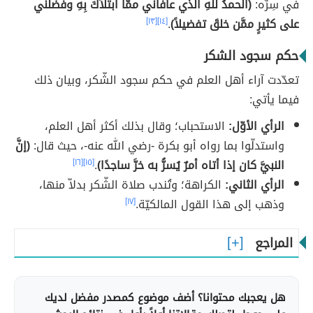
في سِرِّه:
(الحمدُ للَّهِ الَّذي عافاني ممَّا ابتلاَكَ بِهِ وفضَّلني
على كثيرٍ ممَّن خلقَ تفضيلاً)
.
[١٤]
[١٣]
حكم سجود الشكر
تعدّدت آراء أهل العلم في حكم سجود الشّكر، وبيان ذلك
فيما يأتي:
الرأي الأوّل:
الاستحباب؛ وقال بذلك أكثر أهل العلم،
واستدلّوا بما رواه أبو بكرة -رضي الله عنه-، حيث قال:
(إنَّ
النبيَّ كان إذا أتاه أمرٌ يُسرُّ به خرَّ ساجدًا)
.
[١٥]
[١٦]
الرأي الثاني:
الكراهة؛ وتُندب صلاة الشّكر بدلاّ منها،
وذهب إلى هذا القول المالكيّة.
[١٧]
المراجع
هل يعجبك محتوانا؟ أضف موضوع كمصدر مفضل لديك