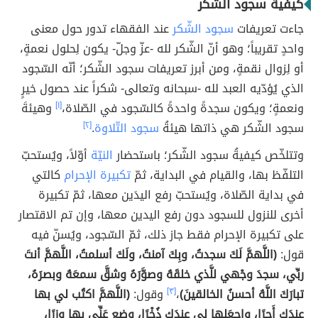
كيفية سجود الشكر
جاءت تعريفات
سجود الشّكر
عند الفقهاء تدور حول معنى
واحدٍ تقريباً؛ وهو أنّ الشّكر لله -عزّ وجلّ- يكون لِحلول نعمةٍ،
أو لِزوال نقمةٍ، ومن أبرز تعريفات سجود الشّكر؛ أنّه السّجود
الذي يُؤدّيه العبد لله -سبحانه وتعالى- شكراً عند حصول خيرٍ
ونعمةٍ؛ ويكون سجدةً واحدةً كالسّجود في الصّلاة،
[١]
وهيئةَ
سجود الشّكر هي ذاتها هيئةُ
سجود التّلاوة
.
[٢]
وتتلخّص كيفيةُ سجود الشّكر؛ باستحضار
النيّة
أوّلاً، ويُستحبّ
التلفّظ بها، والقيام في البداية، ثمّ
تكبيرة الإحرام
كالتي
في بداية الصّلاة، ويُستحبّ رفع اليدَين معها، ثمّ تكبيرة
أخرى للنزول للسجود دون رفع اليدين معها، وإن تم الاقتصار
على تكبيرة الإحرام فقط جاز ذلك، ثمّ السّجود، ويُسنّ فيه
قول:
(اللَّهمَّ لَكَ سجدتُ، وبِكَ آمنتُ، ولَكَ أسلمتُ، اللَّهمَّ أنتَ
ربِّي، سجدَ وجْهي للَّذي خلقَهُ وصوَّرَهُ وشقَّ سمعَهُ وبصرَهُ،
تبارَكَ اللَّهُ أحسنُ الخالقينَ)
،
[٣]
وقول:
(اللَّهمَّ اكتُب لي بها
عندَك أَجرًا، واجعَلها لي عندَك ذُخْرًا، وضع عَنِّي بها وِزرًا،