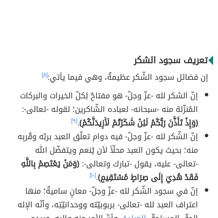
تعريف سجود الشكر
إن فضائل سجود الشّكر عظيمةٌ، وهي فيما يأتي:
[٨]
إنّ الشكر لله -عزّ وجلّ- هو مفتاحٌ لِكلّ الخيرات والبركات
المُنزّلة منه -سبحانه- لعباده الشّاكرين؛ لقوله -تعالى-:
(وَإِذْ تَأَذَّنَ رَبُّكُمْ لَئِنْ شَكَرْتُمْ لَأَزِيدَنَّكُمْ)
.
[٩]
إنّ الشّكر لله -عزّ وجلّ- فيه دوام تعلّق العبد بربّه وقُربِه
منه؛ بحيث يكون العبد محلّاً لأن يُنعم ويتفضّل الله
-تعالى- عليه، يقول -تبارك وتعالى-:
(وَمَنْ يَعْتَصِمْ بِاللَّهِ
فَقَدْ هُدِيَ إِلَى صِرَاطٍ مُسْتَقِيمٍ)
.
[١٠]
إنّ في سجود الشّكر لله -عزّ وجلّ- معانٍ ساميةٌ؛ منها
اعتراف العبد لله -تعالى- بربوبيّته ووحدانيّتِه، وأنّه الإله