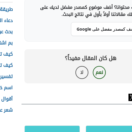
محتوانا؟ أضف موضوع كمصدر مفضل لديك على
طريقة ع
 مقالاتنا أولاً بأول في نتائج البحث.
دعاء ال
ف كمصدر مفضل على Google
بحث عن
بم اشت
كيف تح
هل كان المقال مفيداً؟
كيف تك
نعم
لا
تفسير ا
اسم خا
أقوال 
شعر عن