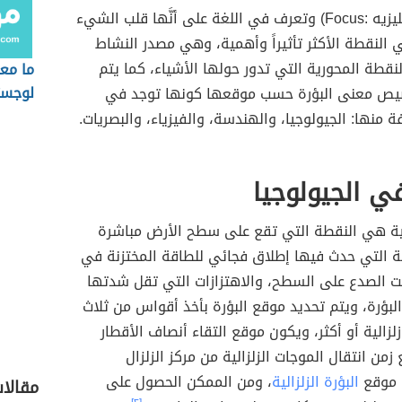
البؤرة (بالإنجليزيه :Focus) وتعرف في اللغة على أنَّها قلب الشيء
النقطة الأكثر تأثيراً وأهمية، وهي مصدر النشاط
النقطة المحورية التي تدور حولها الأشياء، كما يتم
ما مع
لوجس
يص معنى البؤرة حسب موقعها كونها توجد في
ة منها: الجيولوجيا، والهندسة، والفيزياء، والبصريات.
في الجيولوجيا
الية هي النقطة التي تقع على سطح الأرض مباشرة
 التي حدث فيها إطلاق فجائي للطاقة المختزنة في
ت الصدع على السطح، والاهتزازات التي تقل شدتها
 البؤرة، ويتم تحديد موقع البؤرة بأخذ أقواس من ثلاث
زالية أو أكثر، ويكون موقع التقاء أنصاف الأقطار
زمن انتقال الموجات الزلزالية من مركز الزلزال
 موقع
البؤرة الزلزالية
، ومن الممكن الحصول على
مقالا