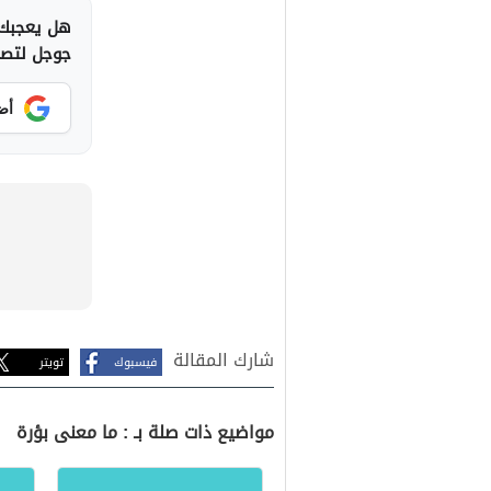
هل يعجبك 
جوجل لتصلك
أض
شارك المقالة
فيسبوك
تويتر
مواضيع ذات صلة بـ : ما معنى بؤرة