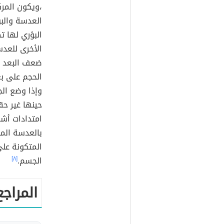
،ويكون المر
العدسة والبؤ
البؤري لها ت
الأخرى للعدس
ضعف البعد ا
الحجم على ب
وإذا وضع ال
حينها غير حق
امتدادات أش
بالعدسة الم
المتكونة على
الجسم.
[٨]
المراجع