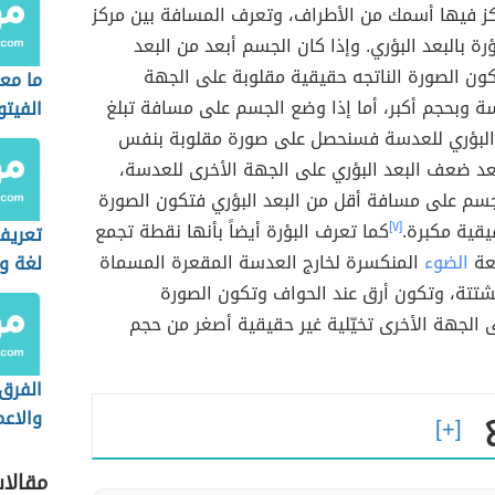
كز فيها أسمك من الأطراف، وتعرف المسافة بين مركز
رة بالبعد البؤري. وإذا كان الجسم أبعد من البعد
كون الصورة الناتجه حقيقية مقلوبة على الجهة
ما مع
ة وبحجم أكبر، أما إذا وضع الجسم على مسافة تبلغ
الفيتو
لبؤري للعدسة فسنحصل على صورة مقلوبة بنفس
عد ضعف البعد البؤري على الجهة الأخرى للعدسة،
جسم على مسافة أقل من البعد البؤري فتكون الصورة
يقية مكبرة.
[٧]
كما تعرف البؤرة أيضاً بأنها نقطة تجمع
تعريف
عة
الضوء
المنكسرة لخارج العدسة المقعرة المسماة
لغة وا
شتتة، وتكون أرق عند الحواف وتكون الصورة
 الجهة الأخرى تخيّلية غير حقيقية أصغر من حجم
الفرق 
والاع
مقالا