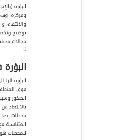
ومركزه، وهي 
والالتقاء، و
توضيح وتخص
مجالات مختلف
[١]
البؤرة 
البؤرة الزلز
فوق المنطقة
الصخور وسبب
بالابتعاد عن
محطات رصد زل
المتناسبة مع 
للمحطات هو