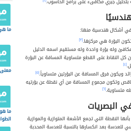
 بتحليل جبري مكافىء على برامج الحاسوب.
[٢]
هندسيًا
ما هي
 في أشكال هندسية منها:
ون البؤرة هي مركزها.
[٣]
كافئ وله بؤرة واحدة وله مستقيم اسمه الدليل
 كل النقاط على القطع متساوية المسافة عن البؤرة
ل.
[٤]
معنى 
ائد ويكون فرق المسافة عن البؤرتين متساوياً.
[٥]
ناقص وتكون مجموع المسافة من أي نقطة عن بؤرتيه
ه متساوية.
[٦]
في البصريات
ما هو
بأنها النقطة التي تجمع الأشعة المتوازية والموازية
الطوا
سي للعدسة بعد انكسارها بالنسبة للعدسة المحدبة