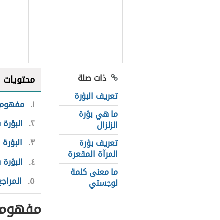
ذات صلة
محتويات
تعريف البؤرة
١
مفهوم ا
ما هي بؤرة
٢
البؤرة 
الزلزال
٣
البؤرة 
تعريف بؤرة
المرآة المقعرة
٤
البؤرة 
ما معنى كلمة
٥
المراجع
لوجستي
مفهوم ا