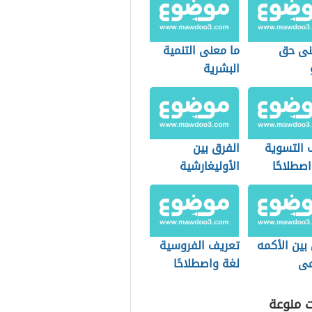
نى حق
ما معنى التنمية
البشرية
 التسوية
الفرق بين
صطلاحًا
الأوليغارشية
والأرستقراطية
بين الأكمه
تعريف الفروسية
مى
لغة واصطلاحًا
ت منوعة