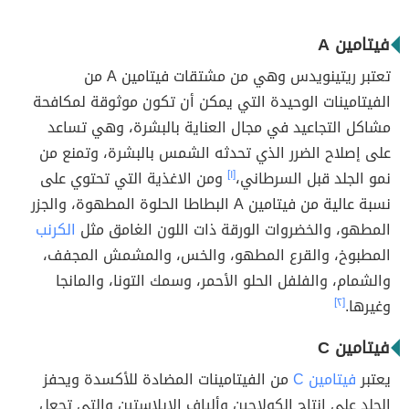
فيتامين A
تعتبر ريتينويدس وهي من مشتقات فيتامين A من
الفيتامينات الوحيدة التي يمكن أن تكون موثوقة لمكافحة
مشاكل التجاعيد في مجال العناية بالبشرة، وهي تساعد
على إصلاح الضرر الذي تحدثه الشمس بالبشرة، وتمنع من
نمو الجلد قبل السرطاني،
[١]
ومن الاغذية التي تحتوي على
نسبة عالية من فيتامين A البطاطا الحلوة المطهوة، والجزر
المطهو، والخضروات الورقة ذات اللون الغامق مثل
الكرنب
المطبوخ، والقرع المطهو، والخس، والمشمش المجفف،
والشمام، والفلفل الحلو الأحمر، وسمك التونا، والمانجا
وغيرها.
[٢]
فيتامين C
يعتبر
فيتامين C
من الفيتامينات المضادة للأكسدة ويحفز
الجلد على إنتاج الكولاجين وألياف الإيلاستين والتي تجعل