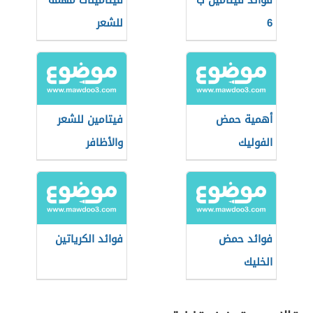
فوائد فيتامين ب
فيتامينات مهمة
6
للشعر
أهمية حمض
فيتامين للشعر
الفوليك
والأظافر
فوائد حمض
فوائد الكرياتين
الخليك