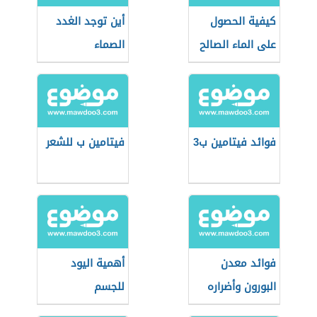
كيفية الحصول
أين توجد الغدد
على الماء الصالح
الصماء
للشرب
فوائد فيتامين ب3
فيتامين ب للشعر
فوائد معدن
أهمية اليود
البورون وأضراره
للجسم