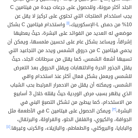
الجلد أكثر مرونة، وللحصول على جرعات جيدة من فيتامين C
يجب استخدام المنتجات التي تحتوي على تركيز لا يقل عن
10% من حمض L-الإسكوربيك،
[١]
واستخدام فيتامين C بشكل
موضعي له العديد من الفوائد على البشرة، حيثُ يعطيها
إشراقاً، ويساعد بشكل عام على تحسين ملمسها، ويمكن أن
يحمي فيتامين C من حروق الشمس ويحد من التجاعيد التي
تسببها أشعة الشمس، كما يقلل من سرطانات الجلد، حيثُ
يقلل الجذور الحرة والالتهابات ويقلل الحروق بعدَ التعرض
للشمس ويعمل بشكل فعال أكثر عندَ استخدام واقي
الشمس، ويمكنه أن يقلل من الاحمرار المرتبط بحب الشباب
الذي يظهر بسبب مرض الوردية حيثُ يقلله خلال 3 أسابيع
من الاستخدام، كما يبطئ من تشكل التصبغ البني في
البشرة،
[٣]
ويمكن الحصول على فيتامين C في الأطعمة مثل
الجوافة، والكيوي، والفلفل الحلو، والفراولة، والبرتقال،
والبابايا، والبروكلي، والطماطم، والبازيلاء، والكرنب وغيرها.
[٤]