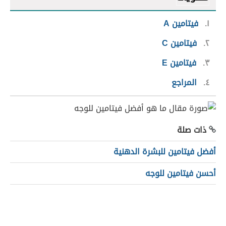
١
فيتامين A
٢
فيتامين C
٣
فيتامين E
٤
المراجع
ذات صلة
أفضل فيتامين للبشرة الدهنية
أحسن فيتامين للوجه