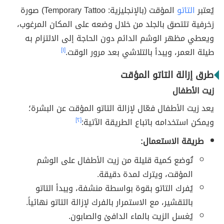
يُعتبر
التاتو
المؤقت (بالإنجليزية: Temporary Tattoo) صورة
زخرفية تلتصق بالجلد من خلال وضعه على المكان المرغوب،
ويعطي مظهر الوشم الدائم دون الحاجة إلى الالتزام به
طيلة العمر، ويبدأ بالتلاشي بعد مرور الوقت.
[١]
طرق إزالة التاتو المؤقت
زيت الأطفال
يعد زيت الأطفال فعّال لإزالة التاتو المؤقت عن البشرة؛
ويمكن استخدامه باتباع الطريقة الآتية:
[٢]
طريقة الاستعمال:
تُوضع كمية قليلة من زيت الأطفال على الوشم
المؤقت، ويترك لمدة دقيقة.
يُفرك التاتو بقوة بواسطة منشفة، ويبدأ التاتو
بالتقشير، مع الاستمرار بالفرك لإزالة التاتو نهائياً.
يُغسل الزيت بالماء الدافئ والصابون.