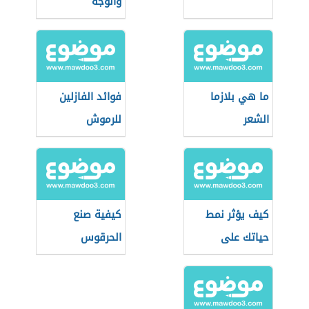
والوجه
ما هي بلازما
فوائد الفازلين
الشعر
للرموش
كيف يؤثر نمط
كيفية صنع
حياتك على
الحرقوس
طاقتك الإيجابية؟
التونسي