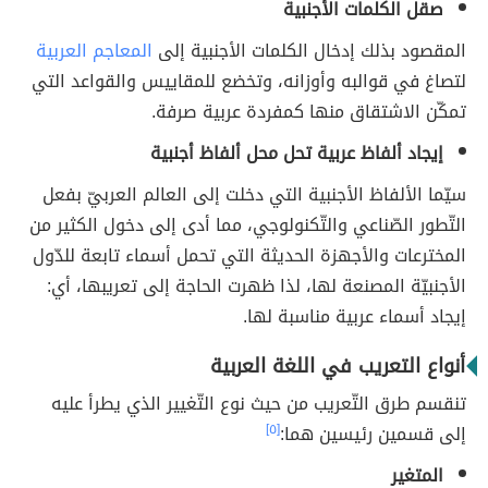
صقل الكلمات الأجنبية
المقصود بذلك إدخال الكلمات الأجنبية إلى
المعاجم العربية
لتصاغ في قوالبه وأوزانه، وتخضع للمقاييس والقواعد التي
تمكّن الاشتقاق منها كمفردة عربية صرفة.
إيجاد ألفاظ عربية تحل محل ألفاظ أجنبية
سيّما الألفاظ الأجنبية التي دخلت إلى العالم العربيّ بفعل
التّطور الصّناعي والتّكنولوجي، مما أدى إلى دخول الكثير من
المخترعات والأجهزة الحديثة التي تحمل أسماء تابعة للدّول
الأجنبيّة المصنعة لها، لذا ظهرت الحاجة إلى تعريبها، أي:
إيجاد أسماء عربية مناسبة لها.
أنواع التعريب في اللغة العربية
تنقسم طرق التّعريب من حيث نوع التّغيير الذي يطرأ عليه
إلى قسمين رئيسين هما:
[٥]
المتغير