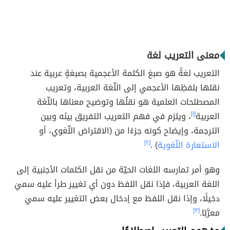
معنى التعريب لغة
التعريب لغةً هو صبغ الكلمة الأعجمية بصبغةٍ عربية عند
نقلها بلفظِها الأعجمي إلى اللّغة العربية، وتعريب
المصطلحات العلمية هو نقلُها وتوضيح معناها باللّغة
العربية
[١]
، ويلزم في فهم التعريب التفريق بينَه وبين
الترجمة، وإيضاح كونه جزءًا من (الاقتراض اللّغوي، أو
الاستعارة اللّغوية
) .
[٢]
وهو أمر تمارسه اللغات الحيّة من نقل الكلمات الأجنبية إلى
اللغة العربية، فإذا نقل اللفظ دون أي تغيير طرأ عليه سميَ
دخيلًا، وإذا نقل اللفظ مع إدخال بعض التغيير عليه سميَ
معرَّبًا.
[٣]