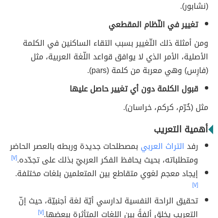
(نشابور).
تغيير في النّظام المقطعي
ومن أمثلة ذلك التّغيير بسبب التقاء الساكنين في الكلمة
الأصلية، الأمر الذي لا يوافق قواعد اللّغة العربية، مثل
(فارِس) وهي معربة من كلمة (pars).
قبول الكلمة دون أي تغيير حاصل عليها
مثل (خُرّم، كركم، خراسان).
أهمية التعريب
رفد
التراث العربي
بمصطلحات جديدة وربطه بالعصر الحاضر
ومتطلباته، بحيث يحافظ الفكر العربيّ بذلك على تجدّده.
[٧]
إيجاد معجم لغوي متقاطع بين المتعلمين بلغات مختلفة.
[٧]
تحقيق الراحة النفسية لدارسي أيّة لغة أجنبيّة، حيث إنّ
التعريب يخلق ألفةً بين اللغات المتأثرة ببعضها.
[٧]