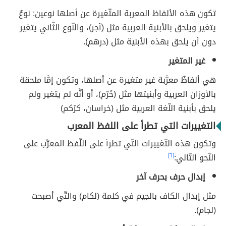
تكون هذه الألفاظ المعربة المتّغيرة عن أصلها نوعين: نوعٌ
يتغير ويلحق بالأبنية العربية مثل (آجر)، والنّوع الثّاني يتغير
دون أن يلحق بهذه الأبنية مثل (درهم).
غير المتغير
هي ألفاظٌ معرَّبة غير متغيرة عن أصلها، وتكون إمَّا ملحقة
بالأوزان العربية وأبنيتها مثل (خُرّم)، أو أنَّه لم يتغير ولم
يلحق بأبنية اللّغة العربية مثل (خراسان، كرْكم)
التغييرات التي تطرأ على اللفظ المعرب
وتكون هذه التّغييرات التّي تطرأ على اللّفظ المعرَّب على
النّحو التّالي:
[٦]
إبدال حرف بحرف آخر
مثل إبدال الكاف بالجيم في كلمة (لكام) والتّي أصبحت
(لجام).