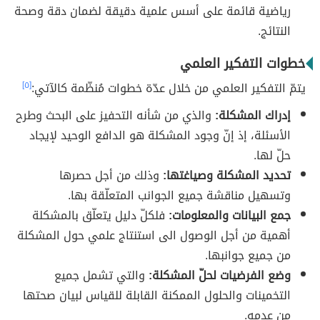
رياضية قائمة على أسس علمية دقيقة لضمان دقة وصحة
النتائج.
خطوات التفكير العلمي
يتمّ التفكير العلمي من خلال عدّة خطوات مُنظّمة كالآتي:
[٥]
إدراك المشكلة:
والذي من شأنه التحفيز على البحث وطرح
الأسئلة، إذ إنّ وجود المشكلة هو الدافع الوحيد لإيجاد
حلّ لها.
تحديد المشكلة وصياغتها:
وذلك من أجل حصرها
وتسهيل مناقشة جميع الجوانب المتعلّقة بها.
جمع البيانات والمعلومات:
فلكلّ دليل يتعلّق بالمشكلة
أهمية من أجل الوصول الى استنتاج علمي حول المشكلة
من جميع جوانبها.
وضع الفرضيات لحلّ المشكلة:
والتي تشمل جميع
التخمينات والحلول الممكنة القابلة للقياس لبيان صحتها
من عدمه.