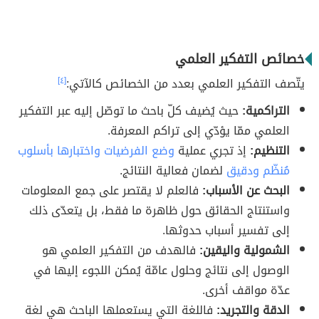
خصائص التفكير العلمي
يتّصف التفكير العلمي بعدد من الخصائص كالآتي:
[٤]
التراكمية:
حيث يُضيف كلّ باحث ما توصّل إليه عبر التفكير
العلمي ممّا يؤدّي إلى تراكم المعرفة.
التنظيم:
إذ تجري عملية
وضع الفرضيات واختبارها بأسلوب
مُنظّم ودقيق
لضمان فعالية النتائج.
البحث عن الأسباب:
فالعلم لا يقتصر على جمع المعلومات
واستنتاج الحقائق حول ظاهرة ما فقط، بل يتعدّى ذلك
إلى تفسير أسباب حدوثها.
الشمولية واليقين:
فالهدف من التفكير العلمي هو
الوصول إلى نتائج وحلول عامّة يُمكن اللجوء إليها في
عدّة مواقف أخرى.
الدقة والتجريد:
فاللغة التي يستعملها الباحث هي لغة