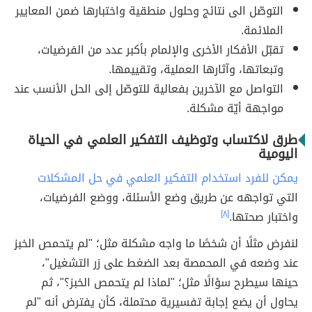
التوصّل الى نتائج وحلول منطقية واختبارها ضمن المعايير
الملائمة.
تقبّل الأفكار الأخرى والإلمام بأكبر عدد من الفرضيات،
وتبعاتها، وآثارها العملية، وتقييمها.
التواصل مع الآخرين بفعالية للتوصّل إلى الحل الأنسب عند
مواجهة أيّة مشكلة.
طرق لاكتساب وتوظيف التفكير العلمي في الحياة
اليومية
يمكن للفرد استخدام التفكير العلمي في حل المشكلات
التي تواجهه عن طريق وضع الأسئلة، ووضع الفرضيات،
واختبار صحتها.
[٨]
لنفرض مثلًا أن شخصًا ما واجه مشكلة مثل؛ "لم يتحمص الخبز
عند وضعه في المحمصة بعد الضغط على زر التشغيل"،
حينها سيطرح سؤالًا مثل؛ "لماذا لم يتحمص الخبز؟"، ثم
يحاول أن يضع إجابة تفسيرية محتملة، كأن يفترض أنه "لم