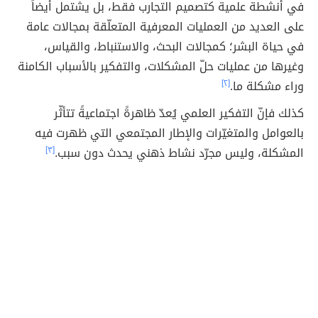
في أنشطة علمية كتصميم التجارب فقط، بل يشتمل أيضاً
على العديد من العمليات المعرفية المتعلّقة بمجالات عامة
في حياة البشر؛ كمجالات البحث، والاستنباط، والقياس،
وغيرها من عمليات حلّ المشكلات، والتفكير بالأسباب الكامنة
وراء مشكلة ما.
[٢]
كذلك فإنّ التفكير العلمي يُعدّ ظاهرةً اجتماعيةً تتأثّر
بالعوامل والمتغيّرات والإطار المجتمعي التي ظهرت فيه
المشكلة، وليس مجرّد نشاط ذهني يحدث دون سبب.
[٣]