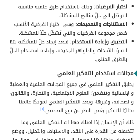
اختبار الفرضيات:
وذلك باستخدام طرق علمية مناسبة
للتوصّل الى حلّ مثاليّ للمشكلة.
الاستنتاجات والتعميمات:
وهي اختيار الفرضية الأنسب
ضمن مجموعة الفرضيات والتي تُشكّل حلّاً للمشكلة.
التطبيق وإعادة الاستخدام:
فبعد إيجاد حلّ للمشكلة يتمّ
التنبؤ بالأحداث والظواهر الجديدة، وإعادة استخدام الحلّ
بالطرق المثلى.
مجالات استخدام التفكير العلمي
يطبق التفكير العلمي في جميع المجالات العلمية والعملية
والإنسانية وتتضمن؛ العلوم الاجتماعية، والتجارة، والقانون،
والصحافة، وغيرها، ويعد التفكير العلمي نموذجًا عالميًا
مثاليًا للتفكير بغض النظر عن نوع التخصص.
[٦]
ذلك أن الإنسان إذا امتلك مهارات التفكير العلمي وما
تتضمنه من القدرة على النقد، والاستباط، والتحليل، ووضع
الفرضيات واختبارها للوصول إلى نتائج وحلول في مجال ما،