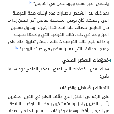
يتحمص الخبز بسبب وجود عطل في القابس".
[٨]
بعد ذلك يبدأ الشخص باختبارات عدة لإثبات صحة الفرضية
التي وضعها، كأن يوصل المحمصة بقابس آخر؛ ليتبين إذا ما
كان القابس معطلًا، فإذا اتخذ هذا الإجراء، وحاول تسخين
الخبز ونجح في ذلك، كانت الفرضية التي وضعها صحيحة،
وإذا لم ينجح كانت الفرضية خاطئة، ويمكن تطبيق ذلك على
جميع المواقف التي تمر بالشخص في حياته اليومية.
[٨]
مُعوّقات التفكير العلمي
هناك بعض المُحدّدات التي تُعيق التفكير العلمي؛ ومنها ما
يأتي:
التمسّك بالأساطير والخرافات
على الرغم من التطوّر الذي حقّقه العلم في القرن العشرين
إلّا أنّ الكثيرين لا زالوا متمسّكين ببعض السلوكيات الناتجة
عن الإيمان بأفكار وهميّة وخرافات لا أساس لها من الصحة