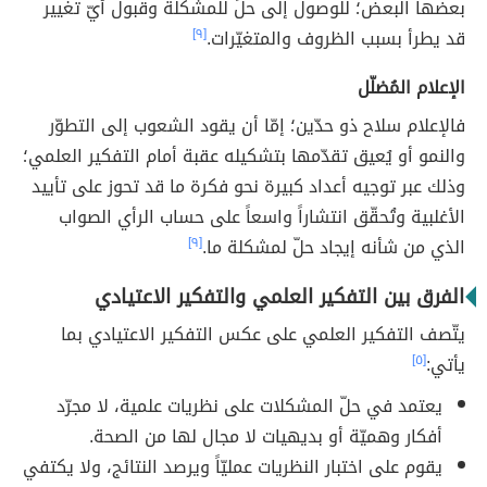
بعضها البعض؛ للوصول إلى حلٍّ للمشكلة وقبول أيّ تغيير
قد يطرأ بسبب الظروف والمتغيّرات.
[٩]
الإعلام المُضلّل
فالإعلام سلاح ذو حدّين؛ إمّا أن يقود الشعوب إلى التطوّر
والنمو أو يُعيق تقدّمها بتشكيله عقبة أمام التفكير العلمي؛
وذلك عبر توجيه أعداد كبيرة نحو فكرة ما قد تحوز على تأييد
الأغلبية وتُحقّق انتشاراً واسعاً على حساب الرأي الصواب
الذي من شأنه إيجاد حلّ لمشكلة ما.
[٩]
الفرق بين التفكير العلمي والتفكير الاعتيادي
يتّصف التفكير العلمي على عكس التفكير الاعتيادي بما
يأتي:
[٥]
يعتمد في حلّ المشكلات على نظريات علمية، لا مجرّد
أفكار وهميّة أو بديهيات لا مجال لها من الصحة.
يقوم على اختبار النظريات عمليّاً ويرصد النتائج، ولا يكتفي