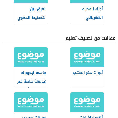
أجزاء المحرك
الفرق بين
الكهربائي
التخطيط الحضري
والعمراني
مقالات من تصنيف تعليم
أدوات حفر الخشب
جامعة نيويورك
(جامعة خاصة غير
ربحية في أمريكا)
أهمية إشارات
مميزات وعيوب