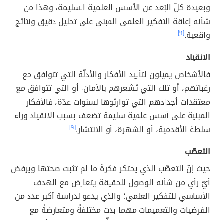
وبعيدة كلّ البُعد عن الأسس العلمية السليمة، وهذا من
شأنه إعاقة التفكير العلمي المبني على تحليل دقيق ونتائج
واقعية.
[٩]
الانقياد
فالأشخاص يميلون لتأييد الأفكار والأدلّة التي تتوافق مع
رغباتهم، أو تلك التي تُشعرهم بالأمان، أو التي تتوافق مع
معتقدات أجدادهم التي توارثوها لسنوات عدّة، فالأفكار
المبنية على أسس علمية سليمة تضعف بسبب الانقياد وراء
سلطة الأقدمية، أو الشهرة، أو الانتشار.
[٩]
التعصّب
حيث إنّ التعصّب الذي يحتكر فكرةً ما لم تثبت صحتها ويرفض
أيّ رأي من شأنه الوصول للحقيقة يتعارض مع الهدف
الأساسي للتفكير العلمي؛ والذي يدعو لدراسة أكبر عدد من
الفرضيات والتعميمات مهما بدت مختلفةً ومتعارضةً مع