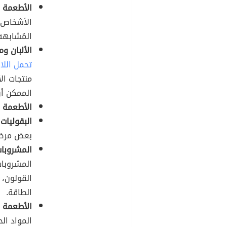
الأطعمة ا
الأشخاص 
المُشابهه 
الألبان وم
تحمل اللا
منتجات ال
الممكن أن
الأطعمة ا
البقوليات:
بعض مرضى
المشروبات
المشروبات
القولون،
الطاقة.
الأطعمة ا
المواد ال