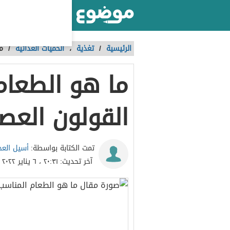
أكبر موقع عربي بالعالم
الرئيسية
/
تغذية
،
الحميات الغذائية
/
م
ما هو الطعام
القولون العص
أسيل العج
تمت الكتابة بواسطة:
آخر تحديث:
٢٠:٣١ ، ٦ يناير ٢٠٢٢