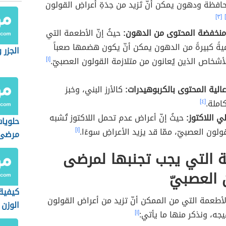
افظة ودهون يمكن أنّ تَزيد من حِدَةِ أعراضِ القولون
[٣]
منخفضة المحتوى من الدهون:
حيثُ إنّ الأطعمة التي
ةً كبيرةً من الدهون يمكن أنّ يكون هضمها صعباً
الجزر 
الأشخاص الذين يُعانون من متلازمة القولون العصبيّ.
[١]
الية المحتوى بالكربوهيدرات:
كالأرز البني، وخبز
املة.
[٤]
ي اللاكتوز:
حيثُ إنّ أعراض عدم تحمل اللاكتوز تُشبه
حلويا
لون العصبيّ، ممّا قد يزيد الأعراضِ سوءًا.
[١]
مرضى 
ة التي يجب تجنبها لمرضى
 العصبيّ
كيفية
أطعمة التي من الممكن أنّ تزيد من أعراض القولون
الوزن
يجه، ونذكر منها ما يأتي:
[١]