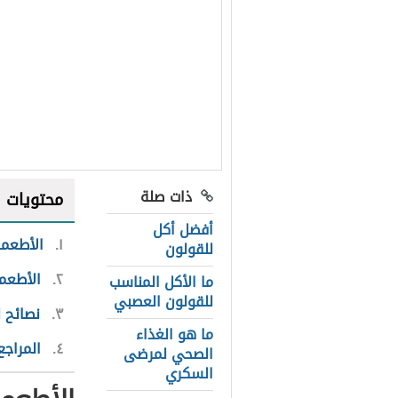
ذات صلة
محتويات
أفضل أكل
١
الأطعمة
للقولون
٢
الأطعم
ما الأكل المناسب
للقولون العصبي
٣
نصائح 
ما هو الغذاء
٤
المراجع
الصحي لمرضى
السكري