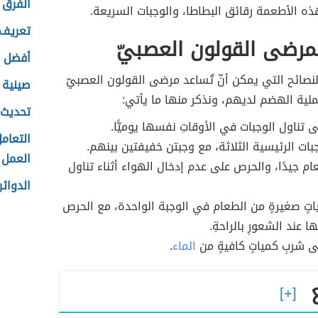
الفرق 
 الأطعمة رقائق البطاطا، والوجبات السريعة.
تعريف 
مرضى القولون العصبيّ
أفضل ج
صائح التي يمكن أنّ تُساعد مرضى القولون العصبيّ
صينية 
لية الهضم لديهم، ونذكر منها ما يأتي:
تحديث 
 تناول الوجبات في الأوقاتِ نفسها يوميًّا.
التعام
جبات الرئيسية الثلاثة، مع وجبتن خفيفتين بينهم.
العمل
م جيدًا، والحرص على عدم إدخال الهواء أثناء تناول
الدوائ
اتٍ صغيرةٍ من الطعام في الوجبة الواحدة، مع الحرص
ا عند الشعورِ بالراحةِ.
 شربِ كمياتٍ كافيةٍ من
الماء
.