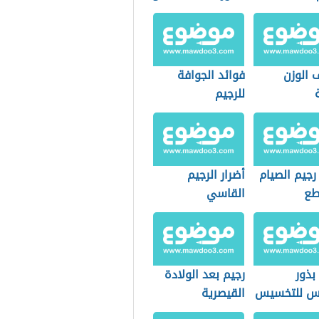
 الوزن
فوائد الجوافة
للرجيم
رجيم الصيام
أضرار الرجيم
طع
القاسي
بذور
رجيم بعد الولادة
س للتخسيس
القيصرية