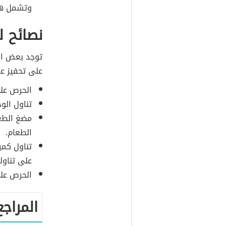
وتشمل هذه
نصائح ل
توجد بعض الن
على تحفيز عم
الحرص على
تناول الو
مضغ الطعا
الطعام.
تناول كمي
على تناوله
الحرص على
المراجع