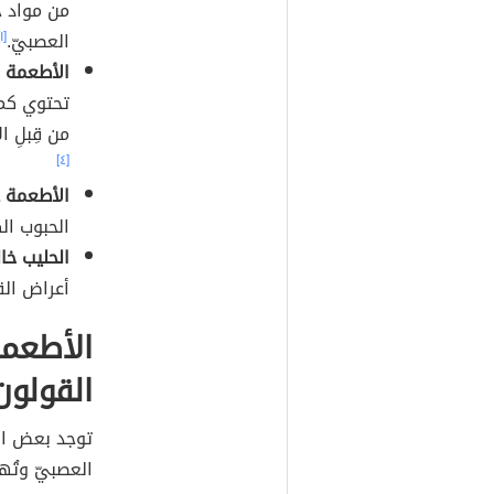
من مواد ح
العصبيّ.
[١]
الأطعمة 
تحتوي كمي
من قِبلِ 
[٤]
الأطعمة ع
الحبوب الك
الحليب خال
أعراض القو
الأطعم
القولون
توجد بعض ال
العصبيّ وتُه