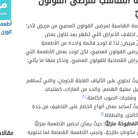
ة المناسب لمرضى القولون
أطعمة
مة المُناسبة لمرضى القولون العصبيّ من مريضٍ لآخر؛
الوزن
ى اختلافِ الأعراضِ التي تَظهر بعد تناول بعض
 مريض؛ لذا لا توجد قائمة واحدة من الأطعمةِ
رضى القولون العصبيّ، لكن توجد بعض الأطعمة التي
عراضِ المُصاحبةِ للقولونِ العصبيّ، ونذكر منها ما يأتي:
ثُ تحتوي على الألياف القابلةِ للذوبانِ، والتي تُساهم
عمليةِ الهضم، والحد من الغازات، كمنتجاتِ
ومنتجات الحبوب الكاملة.
[٢]
ُ تُساعد بعض أنواع الخضار على التخفيفِ من حِدةِ
الجزر، والبطاطا.
[١]
مَطبوخة منزليًّا:
حيثُ يمكن تحضير الأطعمة منزليًّا
مكوناتٍ طازجةٍ، وتجنبِ الأطعمة المُصنعة لما تحتويه
مقالا