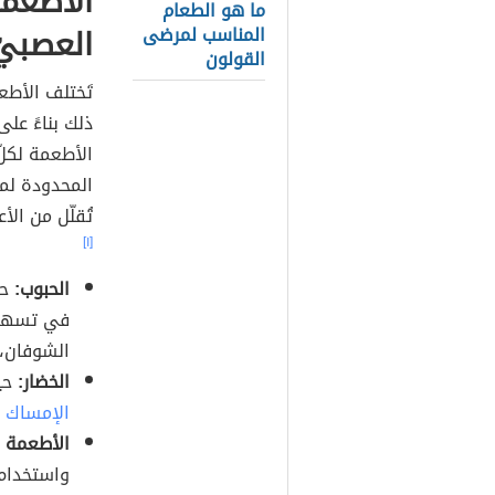
الأطعم
ما هو الطعام
العصبيّ
المناسب لمرضى
القولون
تَختلف الأطع
ذلك بناءً عل
الأطعمة لكلّ
المحدودة لم
تُقلّل من الأ
[١]
الحبوب:
حي
في تسهيل 
الشوفان، 
الخضار:
حيث
الإمساك
ك
الأطعمة ال
واستخدام 