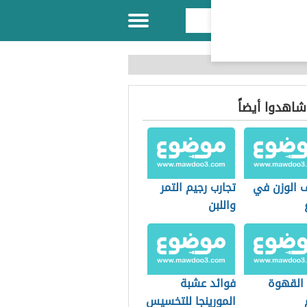
 شاهدوا أيضاً
 الوزن في
تجارب رجيم التمر
واللبن
 القهوة
فوائد عشبة
المورينجا للتخسيس