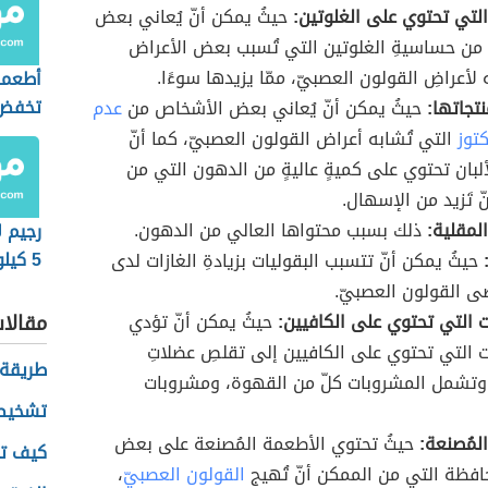
لتي تحتوي على الغلوتين:
حيثُ يمكن أنّ يُعاني بعض
من حساسيةِ الغلوتين التي تُسبب بعض الأعراض
لأعراضِ القولون العصبيّ، ممّا يزيدها سوءًا.
أطعمة
تخفض
نتجاتها:
حيثُ يمكن أنّ يُعاني بعض الأشخاص من
عدم
كتوز
التي تُشابه أعراض القولون العصبيّ، كما أنّ
ألبان تحتوي على كميةٍ عاليةٍ من الدهون التي من
ّ تَزيد من الإسهال.
لمقلية:
ذلك بسبب محتواها العالي من الدهون.
رجيم ل
5 كيلوغرامات
حيثُ يمكن أنّ تتسبب البقوليات بزيادةِ الغازات لدى
 القولون العصبيّ.
 التي تحتوي على الكافيين:
حيثُ يمكن أنّ تؤدي
مقالا
 التي تحتوي على الكافيين إلى تقلصِ عضلاتِ
طريقة 
 وتشمل المشروبات كلّ من القهوة، ومشروبات
تشخيص 
لمُصنعة:
حيثُ تحتوي الأطعمة المُصنعة على بعض
كيف تح
حافظة التي من الممكن أنّ تُهيج
القولون العصبيّ
،