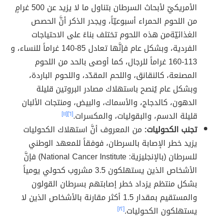
الأمريكيّ لأبحاث السرطان بتناول ما لا يزيد عن 500 غرامٍ
من اللحوم الحمراء أسبوعيّاً، ويجدر الذكر أنَّ الحصص
الغذائيّةمن هذه اللحوم تختلف بناءً على الاحتياجات
الفردية، وبشكل عام فإنَّها تعادل 85-140 غراماً للنساء، و
113-160 غراماً للرجال، كما أوصى بالحد من اللحوم
المصنعة، كالنقانق، واللحم المقدّد، واللحوم الباردة،
وبشكل عام يُنصح باستهلاك مصادر البروتين قليلة
الدهون، كالدجاج، والأسماك، والبيض، ومنتجات الألبان
قليلة الدسم، والبقوليات، والمكسرات.
[٦]
[١١]
تجنب الكحوليات:
من المعروف أنَّ استهلاك الكحوليات
يزيد خطر الإصابة بالسرطان، فوفقاً للمعهد الوطني
للسرطان (بالإنجليزية: National Cancer Institute) فإنَّ
الأشخاص الذين يستهلكون 3.5 مشروب كحولي يومياً
بشكل منتظم يزداد خطر إصابتهم بسرطان القولون
والمستقيم بمقدار 1.5 أكثر مقارنة بالأشخاص الذين لا
يستهلكون الكحوليات.
[١٢]