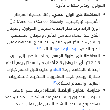
القولون، ونذكر منها ما يأتي:
المحافظة على الوزن الصحي:
وفقاً لجمعية السرطان
الأمريكية (بالإنجليزية: American Cancer Society) فإنَّ
الوزن الزائد يزيد خطر الإصابة بسرطان القولون، وسرطان
الثدي عند النساء بعد سن اليأس، وسرطان المستقيم،
والمريء، والبنكرياس، والكلى، لذا يُنصح بالمحافظة على
الوزن الصحي،
وخسارة الوزن
الزائد.
[٧]
[١٤]
المحافظة على رطوبة الجسم:
يحتاج الشخص إلى شرب
1.6-2 لتراً أي ما يعادل 6-8 أكواب من السوائل يومياً لمنع
الإصابة بالجفاف، ويعدّ
الماء
والحليب قليل الدسم خيارات
ممتازة، وينصح بتجنب المشروبات السكرية، كالمشروبات
الغازية، والعصائر المحلّاة.
[١٥]
ممارسة التمارين الرياضية بانتظام:
يزداد خطر الإصابة
بسرطان القولون والمستقيم عند الأشخاص الخاملين، وقد
يساعد رفع مستوى النشاط البدني على تقليل هذه
[١٦]