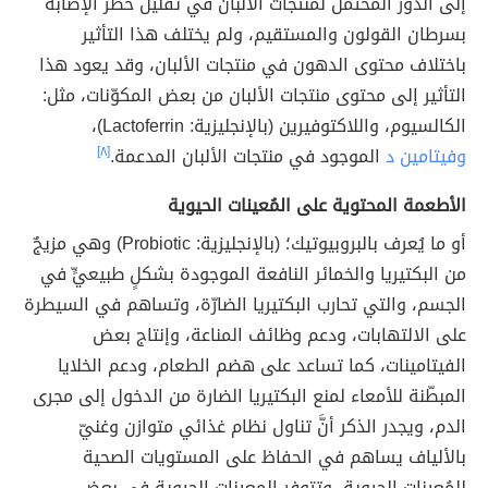
إلى الدور المحتمل لمنتجات الألبان في تقليل خطر الإصابة
بسرطان القولون والمستقيم، ولم يختلف هذا التأثير
باختلاف محتوى الدهون في منتجات الألبان، وقد يعود هذا
التأثير إلى محتوى منتجات الألبان من بعض المكوّنات، مثل:
الكالسيوم، واللاكتوفيرين (بالإنجليزية: Lactoferrin)،
وفيتامين د
الموجود في منتجات الألبان المدعمة.
[٨]
الأطعمة المحتوية على المُعينات الحيوية
أو ما يُعرف بالبروبيوتيك؛ (بالإنجليزية: Probiotic) وهي مزيجٌ
من البكتيريا والخمائر النافعة الموجودة بشكلٍ طبيعيٍّ في
الجسم، والتي تحارب البكتيريا الضارّة، وتساهم في السيطرة
على الالتهابات، ودعم وظائف المناعة، وإنتاج بعض
الفيتامينات، كما تساعد على هضم الطعام، ودعم الخلايا
المبطّنة للأمعاء لمنع البكتيريا الضارة من الدخول إلى مجرى
الدم، ويجدر الذكر أنَّ تناول نظام غذائي متوازن وغنيّ
بالألياف يساهم في الحفاظ على المستويات الصحية
للمُعينات الحيوية، وتتوفر المعينات الحيوية في بعض