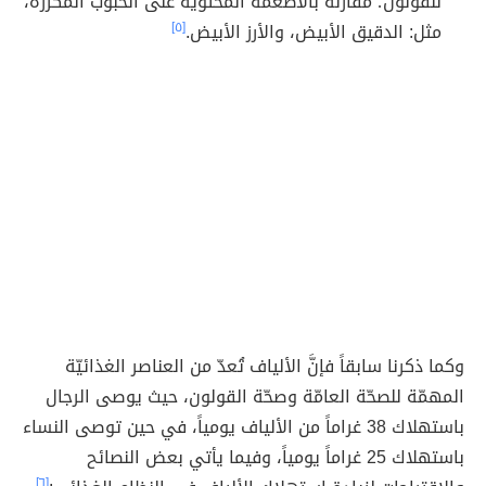
للقولون؛ مقارنةً بالأطعمة المحتوية على الحبوب المكررة،
مثل: الدقيق الأبيض، والأرز الأبيض.
[٥]
وكما ذكرنا سابقاً فإنَّ الألياف تُعدّ من العناصر الغذائيّة
المهمّة للصحّة العامّة وصحّة القولون، حيث يوصى الرجال
باستهلاك 38 غراماً من الألياف يومياً، في حين توصى النساء
باستهلاك 25 غراماً يومياً، وفيما يأتي بعض النصائح
[٦]