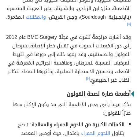
الأطعمة، مثل: لبن الزبادي، والشنينة، وخبز العجينة المتخمرة
(بالإنجليزية: Sourdough)، وجبن القريش،
والمخللات
المخمرة.
[٩]
وقد أشارت مراجعةٌ نُشرت في مجلّة BMC Surgery عام 2012
إلى دور المُعينات الحيوية في تقليل خطر الإصابة بسرطان
القولون والمستقيم، وقد يعود ذلك إلى دورها في تثبيط
المركبات المسببة للسرطان، ومنافسة الجراثيم المُمرضة في
الأمعاء، وتحسين الاستجابة المناعية، وتأثيرها المضاد لتكاثر
الخلايا غير الطبيعيّ.
[١٠]
أطعمة ضارة لصحة القولون
نذكر فيما ياتي بعض الأطعمة التي قد يكون الإكثار منها
ضارّاً للقولون:
الكميّات الكبيرة من اللحوم الحمراء والمعالجة:
يُنصح
بتناول
اللحوم الحمراء
باعتدال، حيث أوصى المعهد