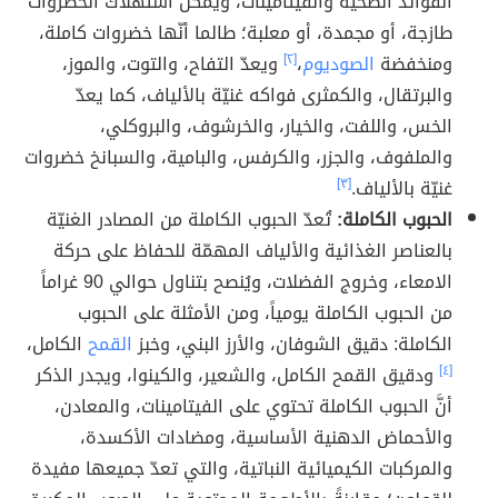
الفوائد الصحية والفيتامينات، ويمكن استهلاك الخضروات
طازجة، أو مجمدة، أو معلبة؛ طالما أنّها خضروات كاملة،
ومنخفضة
الصوديوم
،
[٢]
ويعدّ التفاح، والتوت، والموز،
والبرتقال، والكمثرى فواكه غنيّة بالألياف، كما يعدّ
الخس، واللفت، والخيار، والخرشوف، والبروكلي،
والملفوف، والجزر، والكرفس، والبامية، والسبانخ خضروات
غنيّة بالألياف.
[٣]
الحبوب الكاملة:
تُعدّ الحبوب الكاملة من المصادر الغنيّة
بالعناصر الغذائية والألياف المهمّة للحفاظ على حركة
الامعاء، وخروج الفضلات، ويُنصح بتناول حوالي 90 غراماً
من الحبوب الكاملة يومياً، ومن الأمثلة على الحبوب
الكاملة: دقيق الشوفان، والأرز البني، وخبز
القمح
الكامل،
[٤]
ودقيق القمح الكامل، والشعير، والكينوا، ويجدر الذكر
أنَّ الحبوب الكاملة تحتوي على الفيتامينات، والمعادن،
والأحماض الدهنية الأساسية، ومضادات الأكسدة،
والمركبات الكيميائية النباتية، والتي تعدّ جميعها مفيدة