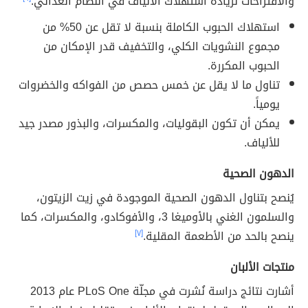
والاقتراحات لزيادة استهلاك الألياف في النظام الغذائي:
استهلاك الحبوب الكاملة بنسبة لا تقل عن 50% من
مجموع النشويات الكلي، والتخفيف قدر الإمكان من
الحبوب المكررة.
تناول ما لا يقل عن خمس حصص من الفواكه والخضروات
يومياً.
يمكن أن تكون البقوليات، والمكسرات، والبذور مصدر جيد
للألياف.
الدهون الصحية
يُنصح بتناول الدهون الصحية الموجودة في زيت الزيتون،
والسلمون الغني بالأوميغا 3، والأفوكادو، والمكسرات، كما
ينصح بالحد من الأطعمة المقلية.
[٧]
منتجات الألبان
أشارت نتائج دراسة نُشرت في مجلّة PLoS One عام 2013