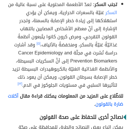
تجنب السكر:
تعدّ الأطعمة المحتوية على نسبة عالية من
السكر
غنيّة بالسعرات الحرارية، ويمكن أن يؤدي
استهلاكها إلى زيادة خطر الإصابة بالسمنة، وتجدر
الإشارة إلى أنّ معظم الأشخاص المصابين بالتهاب
القولون التقرحي، ومرض كرون كانوا يتًبعون أنظمةً
غذائيّةً غنيّةً بالسكر، ومنخفضةً بالألياف،
[٥]
وقد أشارت
دراسة نُشرت في مجلّة Cancer Epidemiology and
Prevention Biomarkers إلى أنَّ السكريات البسيطة،
والأنظمة الغذائية الغنيّة بالكربوهيدرات البسيطة تزيد
خطر الإصابة بسرطان القولون، ويمكن أن يعود ذلك
لتأثيرها السلبي في مستويات الجلوكوز في الدم.
[١٣]
للاطّلاع على المزيد من المعلومات يمكنك قراءة مقال
أكلات
ضارة بالقولون
.
نصائح أخرى للحفاظ على صحة القولون
يمكن اتباع بعض النصائح والطرق للمحافظة على صحّة