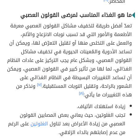
المخاطر.
ما هو الغذاء المناسب لمرضى القولون العصبي
تعدّ أفضل طريقة لتخفيف مشاكل القولون العصبي معرفة
الأطعمة والأمور التي قد تسبب نوبات الانزعاج والألم،
والعمل على التخلص منها أو تقليل التعرّض لها، ويمكن أن
تساعد الأدوية والمُعينات الحيوية في تخفيف مشاكل
القولون العصبي، وبشكل عام يجب التركيز على عادات النظام
الغذائي، لما لها من تأثير كبير في القولون العصبي، ويمكن
أن تساعد التغييرات البسيطة في النظام الغذائي على
الشعور بالراحة، وتقليل النوبات المستقبلية.
[١٧]
ونذكر من
هذه التغييرات ما يأتي:
[١٨]
زيادة استهلاك الألياف.
تجنب الغلوتين، حيث يعاني بعض المصابين القولون
العصبي من زيادة الأعراض بعد تناول
الغلوتين
على الرغم
من عدم إصابتهم بالداء الزلاقي.