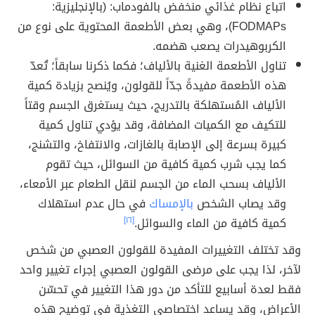
اتباع نظام غذائي منخفض بالفودماب: (بالإنجليزية:
FODMAPs)، وهي بعض الأطعمة المحتوية على نوع من
الكربوهيدرات يصعب هضمه.
تناول الأطعمة الغنية بالألياف؛ فكما ذكرنا سابقاً؛ تُعدّ
هذه الأطعمة مفيدةً جدّاً للقولون، ويُنصح بزيادة كمية
الألياف المُستهلكة بالتدريج، حيث يستغرق الجسم وقتاً
للتكيف مع الكميات المضافة، وقد يؤدي تناول كمية
كبيرة بسرعة إلى الإصابة بالغازات، والانتفاخ، والتشنج،
كما يجب شرب كمية كافية من السوائل، حيث تقوم
الألياف بسحب الماء من الجسم لنقل الطعام عبر الأمعاء،
وقد يصاب الشخص
بالإمساك
في حال عدم استهلاك
كمية كافية من الماء والسوائل.
[١٦]
وقد تختلف التغييرات المفيدة للقولون العصبي من شخص
لآخر، لذا يجب على مرضى القولون العصبي إجراء تغيير واحد
فقط لعدة أسابيع للتأكد من دور هذا التغيير في تحسّن
الأعراض، وقد يساعد اختصاصي التغذية في توضيح هذه