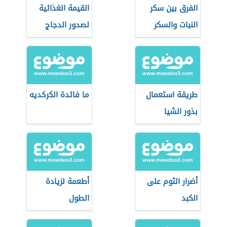
الفرق بين سكر
القيمة الغذائية
النبات والسكر
لصدور الدجاج
العادي
طريقة استعمال
ما فائدة الكركديه
بذور الشيا
أضرار الثوم على
أطعمة لزيادة
الكبد
الطول